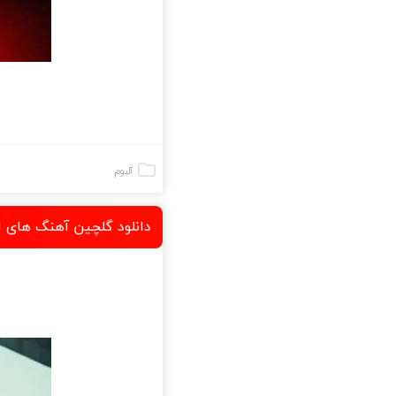
آلبوم
دانلود گلچین آهنگ های 