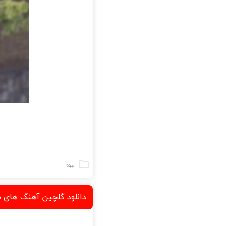
آلبوم
دانلود گلچین آهنگ های م