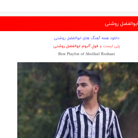
بوالفضل روشنی
دانلود همه آهنگ های ابوالفضل روشنی
پلی لیست و
فول آلبوم ابوالفضل روشنی
Best Playlist of Abolfazl Roshani