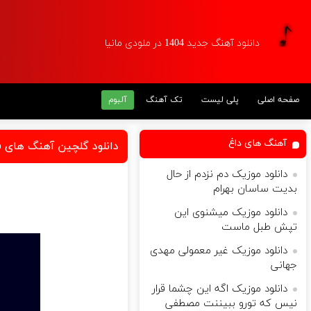
دانلود آهنگ جدید 1404 در ملودی مانیا
صفحه اصلی
پلی لیست
تک آهنگ
آلبوم
آهنگ های داغ
دانلود گلچین آهنگ های ف
دانلود موزیک دم نزدم از حال
بدیت ساسان بهرام
دانلود موزیک میشنوی این
تپش طبل ماست
دانلود موزیک غیر معمولی مهدی
جهانی
دانلود موزیک اگه این چشما قرار
نیس که تورو ببیننت مصطفی