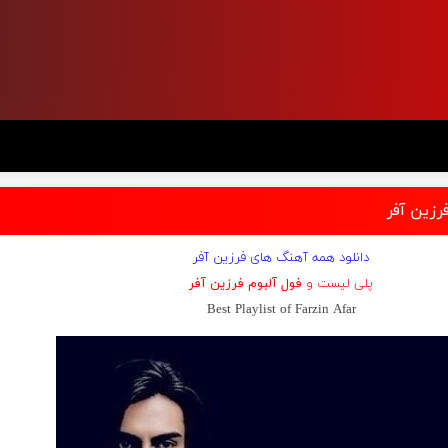
رزین آفر
دانلود همه آهنگ های فرزین آفر
پلی لیست و
فول آلبوم فرزین آفر
Best Playlist of Farzin Afar