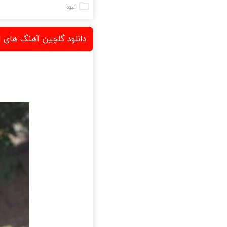
آلبوم
دانلود گلچین آهنگ های ا