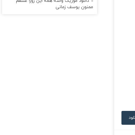
دانلود موزیک واسه همه این روزا عشقم
ممنون یوسف زمانی
لود