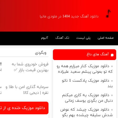
دانلود آهنگ جدید 1404 در ملودی مانیا
صفحه اصلی
پلی لیست
تک آهنگ
آلبوم
وبگردی
آهنگ های داغ
فروش خودروی شما به
دانلود موزیک کنار میزارم همه رو
بهترین قیمت بازار ✅
ا
که تو بمونی پیشم سعید علیزاده
دانلود موزیک پادکست 1 ناتو
بند
سرمایه گذاری امن با طلا و
س
نقره | دیجی کالا
ن
دانلود موزیک یه کاری میکنم
دنبال من بگردی یوسف زمانی
دانلود موزیک خنده ی از ت
دانلود موزیک ﭼﻴﺸﺪ ﻛﻪ ﻋﻮض
ﺷﺪش ﺳﻠﻴﻘﻪ ﭼﻴﺸﺪه ﺑﻬﻢ ﺑﮕﻮ