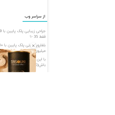
از سراسر وب
فقط 35 ✨
میلیون 👀
با این روش گیاهی لاغر ش
باش(ثبت سفارش با60%تخفیف)