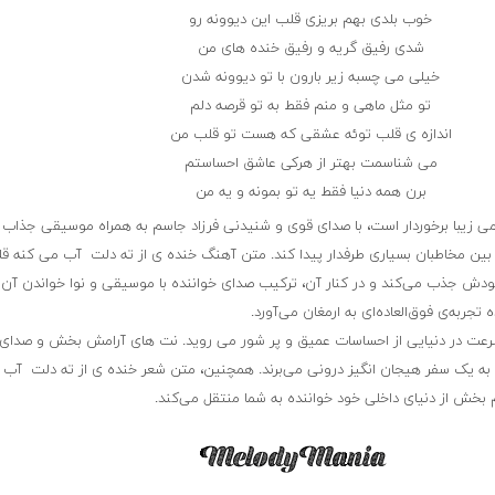
خوب بلدی بهم بریزی قلب این دیوونه رو
شدی رفیق گریه و رفیق خنده های من
خیلی می چسبه زیر بارون با تو دیوونه شدن
تو مثل ماهی و منم فقط به تو قرصه دلم
اندازه ی قلب توئه عشقی که هست تو قلب من
می شناسمت بهتر از هرکی عاشق احساستم
برن همه دنیا فقط یه تو بمونه و یه من
می زیبا برخوردار است، با صدای قوی و شنیدنی فرزاد جاسم به همراه موسیقی جذاب 
ن مخاطبان بسیاری طرفدار پیدا کند. متن آهنگ خنده ی از ته دلت ‌‌ آب می کنه قل
ودش جذب می‌کند و در کنار آن، ترکیب صدای خواننده با موسیقی و نوا خواندن آن ب
جربه‌ی فوق‌العاده‌ای به ارمغان می‌آورد.
سرعت در دنیایی از احساسات عمیق و پر شور می روید. نت های آرامش بخش و صدای
ا به یک سفر هیجان انگیز درونی می‌برند. همچنین، متن شعر خنده ی از ته دلت ‌‌ آب
 بخش از دنیای داخلی خود خواننده به شما منتقل می‌کند.