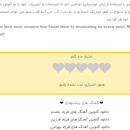
سم با استفاده از زبان موسیقی، توانایی دارد تا احساسات و تجربیات خود را به گوش 
 و متنوع در شعر موزیک خنده ی از ته دلت ‌‌ آب می کنه قلب منو، می تواند احساسا
خودش فرا ببرد.
he latest music sensation from Farzad Jasem by downloading his newest music, 
ed!
امتیاز بده گلم
هنوز امتیازی ثبت نشده رفیق
❤️ آهنگ های پیشنهادی ❤️
دانلود گلچین آهنگ های فرزاد جاسم
دانلود گلچین آهنگ های فرزاد فرزین
دانلود گلچین آهنگ های فرزاد بهرامی