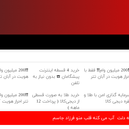
❗❗200 میلیون وام❗❗ فقط با
خرید 4 قسطه اینترنت
❗❗200 میلیون و
حراز هویت در آبان تتر
پیشگامان ☎️ بدون نیاز به
هویت در آبان تت
تلفن
رمایه گذاری امن با طلا و
خرید طلا به صورت قسطی
❗❗200 میلیون 
قره دیجی کالا
از دیجی‌کالا ( پرداخت 12
تتر احراز هویت 
ماهه )
ه دلت ‌‌ آب می کنه قلب منو فرزاد جاسم