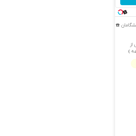
پیشگامان ☎️
از