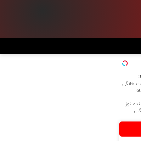
!
رنت خانگی
ه فقط 600
نده قوز
گان