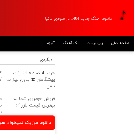
دانلود آهنگ جدید 1404 در ملودی مانیا
آلبوم
تک آهنگ
پلی لیست
صفحه اصلی
وبگردی
ز
خرید 4 قسطه اینترنت
ل
پیشگامان ☎️ بدون نیاز به
تلفن
ر
فروش خودروی شما به
ت
بهترین قیمت بازار ✅

جز تو باشه احسان دلبندی