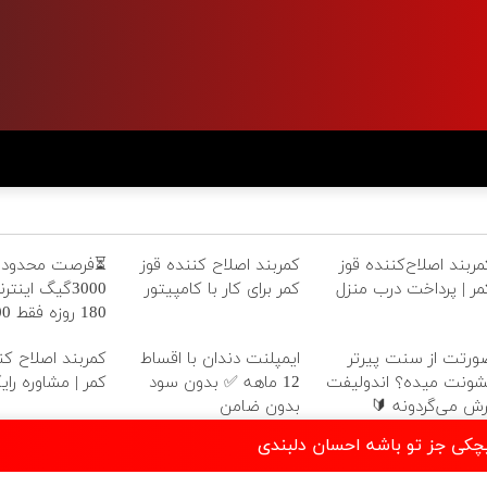
فرصت محدود!!
کمربند اصلاح کننده قوز
کمربند اصلاح‌کننده قو
ینترنت خانگی
کمر برای کار با کامپیتور
کمر | پرداخت درب منز
فقط 600
هزارتومان!!
اصلاح کننده قوز
ایمپلنت دندان با اقساط
صورتت از سنت پیرت
 | مشاوره رایگان
12 ماهه ✅ بدون سود
نشونت میده؟ اندولیف
بدون ضامن
برش می‌گردونه 
دانلود موزیک نمیخوام هیچکی 