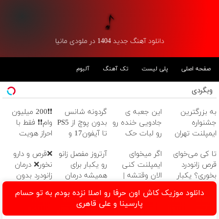
دانلود آهنگ جدید 1404 در ملودی مانیا
صفحه اصلی
پلی لیست
تک آهنگ
آلبوم
وبگردی
به بزرگترین
این جعبه ی
گردونه شانس
❗❗200 میلیون
جشنواره
جادویی خنده رو
بدون پوچ از PS5
وام❗❗ فقط با
ایمپلنت تهران
رو لبات حک
تا آیفون17 و
احراز هویت
سر بزنید ! | فقط
میکنه
بیت کوین 🔥
تا کی می‌خوای
اگر میخوای
آرتروز مفصل زانو
❌قرص‌ و دارو
۲۵ میلیون !
خرید40%تخفیف
قرص زانودرد
ایمپلنت کنی
رو یکبار برای
نخور❌ درمان
بخوری؟ یکبار
الان وقتشه |
همیشه درمان
زانودرد بدون
اصولی درمانش
فقط با ۲۵
کن!
قرص
دانلود موزیک کاش اون حرفا رو اصلا نزده بودم به تو حسام
کن
میلیون تومان!!!
◗پرسش‌نامه◖
پارسینا و علی قاهری