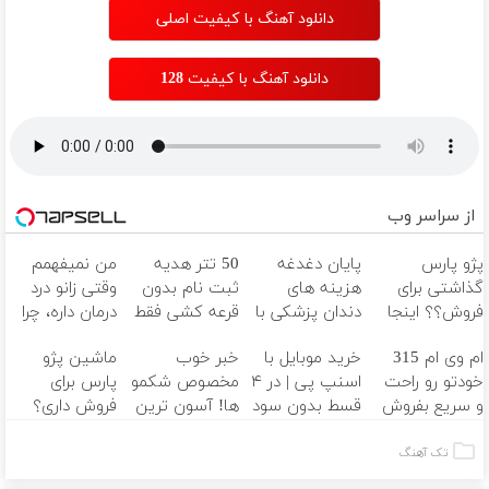
دانلود آهنگ با کیفیت اصلی
دانلود آهنگ با کیفیت 128
از سراسر وب
پژو پارس
پایان دغدغه
50 تتر هدیه
من نمیفهمم
گذاشتی برای
هزینه های
ثبت نام بدون
وقتی زانو درد
فروش؟؟ اینجا
دندان پزشکی با
قرعه کشی فقط
درمان داره، چرا
راحت بفروشش
پک سفید
برای شما! 🔥🎁
دردش رو داری
ام وی ام 315
خرید موبایل با
خبر خوب
ماشین پژو
کننده خانگی
تحمل میکنی؟❗
خودتو رو راحت
اسنپ پی | در ۴
مخصوص شکمو
پارس برای
و سریع بفروش
قسط بدون سود
ها! آسون ترین
فروش داری؟
و کارمزد!
روش لاغری
اینجا سریع
معرفی شد
بفروشش
تک آهنگ