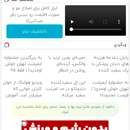
ابزار کامل برای اصلاح مو و
صورت (قیمت رو ببینی باور
نمیکنی!)
باتخفیف بخر
وبگردی
پایان دغدغه هزینه
تجربه‌ی نوین ترید با
به بزرگترین جشنواره
های دندان پزشکی با
والکس، آینده‌ای
ایمپلنت تهران خوش
پک سفید کننده
روشن در انتظار
اومدید! | فقط ۲۵
خانگی
شماست
میلیون !
به جشنواره ایمپلنت
این ژل سفیدکننده
ویدیو هولناک از جوان
تهران خوش اومدی! |
دندوناتو در حد لمینت
کارتن خوابی که
فرصت محدوده!
سفید میکنه
میلیاردر شد. آموزش
مشاوره رایگان بگیر!
(40%تخفیف)
رایگان
دانلود از ملودی مانیا نیم بها و نصف حجم برای شما محاسبه می
شود.