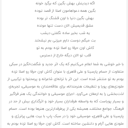
اگه دیدینش بهش بگین که برگرد خونه
بگین همه دعواهامون اصلا از قصد نبوده
بهش بگین دنیا با اون قشنگ تر بوده
عشق قدیمیش الان دست تنها مونده
یه شب بخیر ساده نگفتی دیشب
بت میگم دوست دارم میزنی بم نیشخند
کاش اون حرفا رو اصلا نزده بودم به تو
قلب تو الان دیگه خارج از دسترس
با خبر خوشی به شما اعلام می‌کنیم که یک اثر جدید و شگفت‌انگیز در سبکی
متفاوت از حسام پارسینا و علی قاهری با عنوان کاش اون حرفا رو اصلا نزده
بودم به تو منتشر شده است. این اثر با ترانه‌ای شاعرانه و پرمحتوا و ترکیبی از
ملودی‌های پویا و تنظیمات هنرمندانه، برای علاقه‌مندان به موسیقی، تجربه‌ی
لذت‌بخشی را به ارمغان می‌آورد. اجرای موسیقی و خوانندگی یک هنر فراگیر
و بسیار پویاست که به واسطه طرفداران بسیار خود و اثرگذاری بیش از حد در
فرهنگ جوامع مختلف، همیشه یکی از پرطرفدارترین هنرها بوده است. حسام
پارسینا و علی قاهری، موسیقی خود را در سبک پاپ با بیت هایی پرانرژی و
ملودی هایی آرام و دلنشین ساخته است. کاش اون حرفا رو اصلا نزده بودم به