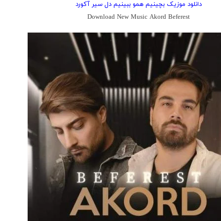
دانلود موزیک بچینیم همو ببینیم دل سیر آکورد
Download New Music Akord Beferest