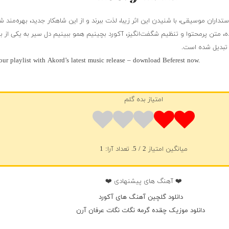
داران موسیقی، با شنیدن این اثر زیبا، لذت ببرند و از این شاهکار جدید، بهره‌مند شو
ده، متن پرمحتوا و تنظیم شگفت‌انگیز، آکورد بچینیم همو ببینیم دل سیر به یکی از ب
تبدیل شده است.
ur playlist with Akord’s latest music release – download Beferest now.
امتیاز بده گلم
میانگین امتیاز
2
/ 5. تعداد آرا:
1
❤️ آهنگ های پیشنهادی ❤️
دانلود گلچین آهنگ های آکورد
دانلود موزیک چقده گرمه نگات نگات عرفان آرن