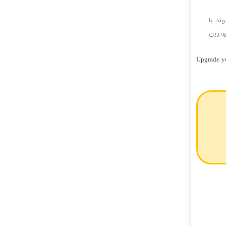
ند. با
هترین
Upgrade yo