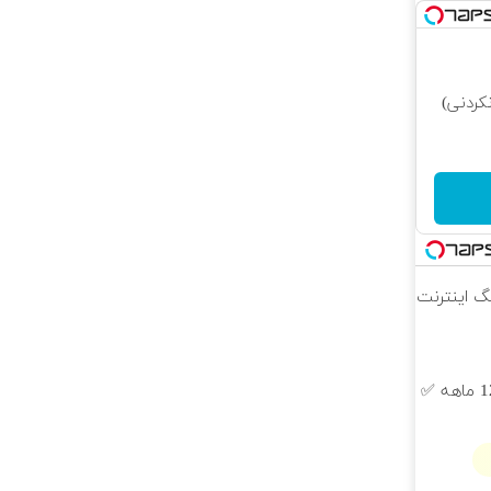
کردنی)
 محدود!! 3000گیگ اینترنت
ایمپلنت دندان با اقساط 12 ماهه ✅