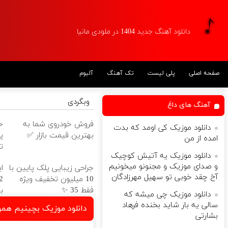
دانلود آهنگ جدید 1404 در ملودی مانیا
صفحه اصلی
پلی لیست
تک آهنگ
آلبوم
وبگردی
آهنگ های داغ
فروش خودروی شما به
دانلود موزیک کی اومد که بدت
بهترین قیمت بازار ✅
پ
امده از من
ت
دانلود موزیک یه آتیش کوچیک
و صدای موزیک و مجنونو میخونیم
جراحی زیبایی پلک پایین با
ا
آخ چقد خوبی تو سهیل مهرزادگان
10 میلیون تخفیف ویژه
فقط 35 ✨
ب
دانلود موزیک چی میشه که
سالی یه بار شاید بخنده فرهاد
دانلود موزیک بچینیم همو
بشارتی