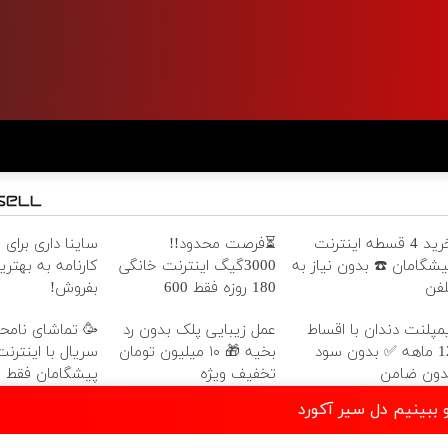
خرید 4 قسطه اینترنت
⏳فرصت محدود!!
ساینا داری برای 
یشگامان ☎️ بدون نیاز به
3000گیگ اینترنت خانگی
کارنامه به بهتر
لفن
180 روزه فقط 600
بفروش!
هزارتومان!!
یمپلنت دندان با اقساط
عمل زیبایی پلک بدون رد
🥳 تماشای نامحد
12 ماهه ✅ بدون سود
بخیه 🎁 ۱۰ میلیون تومان
سریال با اینترن
دون ضامن
تخفیف ویژه
پیشگامان فقط ماه
 ببینیم دل سیر آکورد