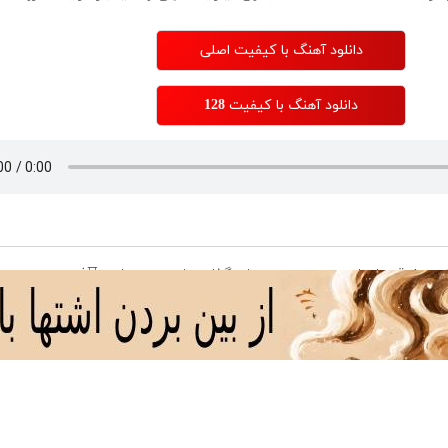
دانلود آهنگ با کیفیت اصلی
دانلود آهنگ با کیفیت 128
خرید 4 قسطه اینترنت
سرمایه‌گذاری بلندمدت با
⏳فرصت محدود!
یشگامان ☎️ بدون نیاز به
خرید نقره از دیجی‌کالا
3000گیگ اینت
لفن
180 روز
هزارتومان!!
رمایه گذاری امن با طلا و
به هر اندازه ای که میخوای
خرید طلا به ص
قره دیجی کالا
میتونی نقره بخری از
سرمایه ات محافظت کنی
ماهه )