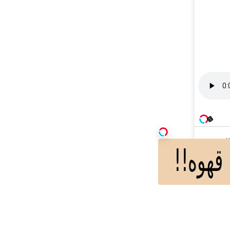
!
رنت خانگی
ه فقط 600
ورت قسطی
از دیجی‌کالا ( پرداخت 12