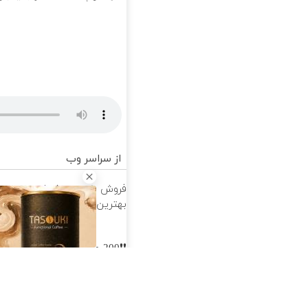
از سراسر وب
فروش خودروی شما به
بهترین قیمت بازار ✅
پ
ت
❗❗200 میلیون وام❗❗ با احراز
س
هویت در آبان تتر
ن
تک آهنگ