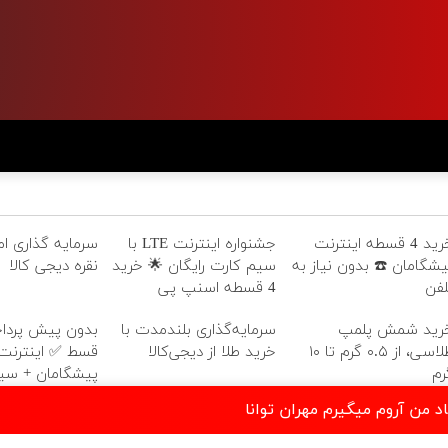
خرید 4 قسطه اینترنت
جشنواره اینترنت LTE با
سرمایه گذاری امن
یشگامان ☎️ بدون نیاز به
سیم کارت رایگان 🌟 خرید
نقره دیجی کالا
لفن
4 قسطه اسنپ پی
رید شمش پلمپ
سرمایه‌گذاری بلندمدت با
طلاسی، از ۰.۵ گرم تا ۱۰
خرید طلا از دیجی‌کالا
رم
پیشگامان + سی
رایگان
د من آروم میگیرم مهران توانا