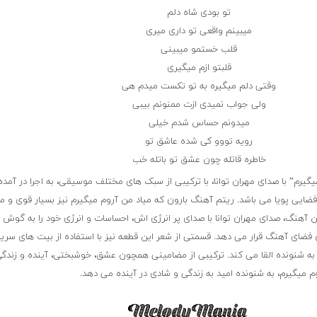
تو بودی شاه دلم
میبینم واقعی تو داری میری
قلب خستمو میبینی
قلبتو ازم میگیری
وقتی دلم میگیره به تو تکست میدم هی
ولی جواب نمیدی ازت ممنونم بیبی
میدونم حساس شدم خیلی
رویه تووو کی شده عاشق تو
خاطره قاتله چون عشق تو باتله خب
گیرم” با صدای مهران توانا، با ترکیبی از سبک های مختلف موسیقی، به اجرا در آمده
 فضایی پویا می باشد. ریتم آهنگ بارون که میاد من آروم میگیرم نیز بسیار قوی و م
آهنگ، صدای مهران توانا با صدای پر انرژی اش، احساسات و انرژی خود را به گوش 
 فضای آهنگ قرار می دهد. قسمتی از شعر این قطعه نیز با استفاده از بیت های سریع 
ا به شنونده القا می کند. ترکیبی از مضامینی همچون عشق، خوشبختی، آینده و زندگ
وم میگیرم، به شنونده امید به زندگی و شادی در آینده می دهد.