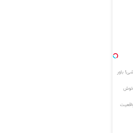
ی! باور
وخوش
واقعیت