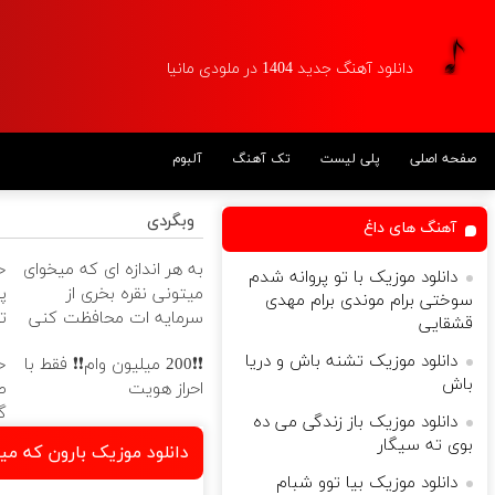
دانلود آهنگ جدید 1404 در ملودی مانیا
صفحه اصلی
پلی لیست
تک آهنگ
آلبوم
وبگردی
آهنگ های داغ
به هر اندازه ای که میخوای
دانلود موزیک با تو پروانه شدم
میتونی نقره بخری از
پ
سوختی برام موندی برام مهدی
سرمایه ات محافظت کنی
ت
قشقایی
دانلود موزیک تشنه باش و دریا
❗❗200 میلیون وام❗❗ فقط با
خ
باش
احراز هویت
گ
دانلود موزیک باز زندگی می ده
بوی ته سیگار
دانلود موزیک بارون که میا
دانلود موزیک بیا توو شبام