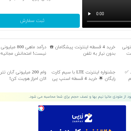
ثبت سفارش
تونی
خرید 4 قسطه اینترنت پیشگامان ☎️
درآمد ماهی 800 میلی
ظت
بدون نیاز به تلفن
نیست! امتحانش مجانیه
در 4 قسط ✅
جشنواره اینترنت LTE با سیم کارت
وام 200 میلیونی آبان ت
یم
رایگان 🌟 خرید 4 قسطه اسنپ پی
الان احراز هویت کن!
لود از ملودی مانیا نیم بها و نصف حجم برای شما محاسبه می شود.