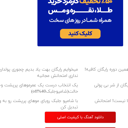
همین دوره رایگان کافیه!
میخوایم رایگان بهت یاد بدیم چجوری پولدارش
نداری امتحانش مجانیه
یگان از شر بی پولی
یک انتخاب درست یک عمرموهای پرپشت 
حالت(شامپوجلبک40%off)
لیونی رویا نیست! امتحانش
با شامپو جلبک رویای موهای پرپشت رو به 
تبدیل کن
دانلود آهنگ با کیفیت اصلی