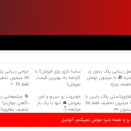
یی پلک پایین با
ساینا داری برای فروش؟ با
عمل زیبایی پلک بدون ر
ون تخفیف ویژه
کارنامه به بهترین قیمت
بخیه 🎁 ۱۰ میلیون تومان
فقط 35 ✨
بفروش!
تخفیف ویژ
شم‌هایی زیباتر،
خودروت رو سریع و امن
بلفاروپلاستی پلک پایین ب
بفروش 🚘 تنها با یک بار
۱۰ میلیون تخفیف فقط 3۵
ف بلفاروپلاستی
مراجعه 👇
میلیون 
دانلود موزیک یک تار موت و با همه