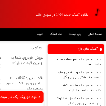
دانلود آهنگ جدید 1404 در ملودی مانیا
آلبوم
تک آهنگ
پلی لیست
صفحه اصلی
وبگردی
آهنگ های داغ
د
فروش خودروی شما به
دانلود موزیک ta be sahar par
بهترین قیمت بازار ✅
par mishe
ه
دانلود موزیک واسه چی منو
دوست نداشتی بی بی گل
ا
وقت تغییره😍😍 با 10
میلیون و هر بانک مو، موی
دانلود موزیک منو میکشه

طبیعی بکار
خندیدنت امیر جلیلوند
 دنیا عوض نمیکنم آنوئیل
دانلود موزیک به جز به آغوش
پدر به جایی راهی نداری