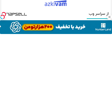
از سراسر وب
فروشگاه حضوری یا اینترنتی
100 هزار تومن پاداش بگیر |
داری؟ راحت محصول و خدماتت
ثبت نام کن
رو بفروش
❗❗200 میلیون وام❗❗ با احراز
❗❗200 میلیون وام❗❗ فقط با احراز
هویت در آبان تتر
هویت
صاحب فروشگاه هستی؟ وام تا
از سود هیچ بازاری جا نمون!
۳ میلیارد تومان بگیر
باکس سرمایه گذاری آبان تتر
دانلود آهنگ با کیفیت اصلی
دانلود آهنگ با کیفیت 128