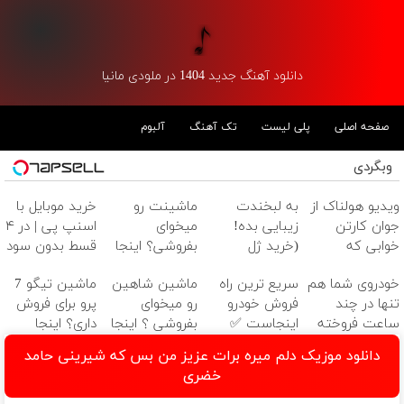
دانلود آهنگ جدید 1404 در ملودی مانیا
صفحه اصلی
پلی لیست
تک آهنگ
آلبوم
وبگردی
ویدیو هولناک از
به لبخندت
ماشینت رو
خرید موبایل با
جوان کارتن
زیبایی بده!
میخوای
اسنپ پی | در ۴
خوابی که
(خرید ژل
بفروشی؟ اینجا
قسط بدون سود
میلیاردر شد.
سفیدکننده
یک روزه برات
و کارمزد!
خودروی شما هم
سریع ترین راه
ماشین شاهین
ماشین تیگو 7
آموزش رایگان
دندان
میفروشه
تنها در چند
فروش خودرو
رو میخوای
پرو برای فروش
با40%تخفیف)
ساعت فروخته
اینجاست ✅
بفروشی ؟ اینجا
داری؟ اینجا
خواهد شد
بدون آگهی،
سریع بفروشش
دانلود موزیک دلم میره برات عزیز من بس که شیرینی حامد
چند ساعته
خضری
بفروشش