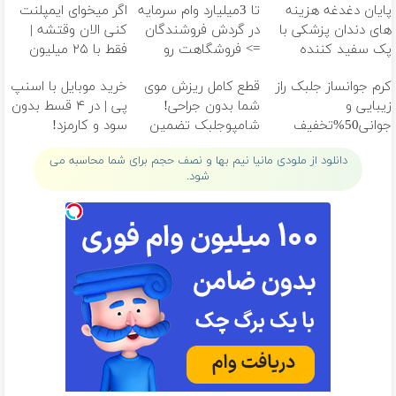
پایان دغدغه هزینه
تا 3میلیارد وام سرمایه
اگر میخوای ایمپلنت
های دندان پزشکی با
در گردش فروشندگان
کنی الان وقتشه |
پک سفید کننده
=> فروشگاهت رو
فقط با ۲۵ میلیون
خانگی
ثبت کن
تومان!!!
کرم جوانساز جلبک راز
قطع کامل ریزش موی
خرید موبایل با اسنپ
زیبایی و
شما بدون جراحی!
پی | در ۴ قسط بدون
جوانی50%تخفیف
شامپوجلبک تضمین
سود و کارمزد!
کیفیت
دانلود از ملودی مانیا نیم بها و نصف حجم برای شما محاسبه می
شود.