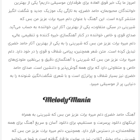
امروز ما یک خبر فوق العاده برای طرفداران موسیقی داریم! یکی از بهترین
خوانندگان محبوبمان، حامد خضری، به تازگی یک موزیک جدید و شگفت انگیز
منتشر کرده است. این آهنگ با عنوان دلم میره برات عزیز من بس که
شیرینی در سبکی متفاوت، یکی از بهترین آثار این خواننده به حساب می‌آید.
صدای قوی و خاص خواننده در کنار آهنگسازی خیره کننده و تنظیمی عالی،
دلم میره برات عزیز من بس که شیرینی را به یکی از بهترین آثار حامد خضری
تبدیل کرده است. متن شعر همچنین، پیامی شفاف و قوی را در خود دارد. دلم
میره برات عزیز من بس که شیرینی با آهنگسازی دقیق و بی‌نظیر، ملودی‌های
خاص و متفاوتی دارد که برای همه گوش‌پذیر و دلنشین است. صدای حامد
خضری نیز بسیار شفاف و پرانرژی است و با شعری شگفت‌انگیز، شنونده را به
دنیایی پر از موسیقی میبرد.
آهنگ حامد خضری دلم میره برات عزیز من بس که شیرینی به همراه
لینکهای دانلود پرسرعت و مستقیم، برای دانلود آسان و سریع آهنگ برای همه
علاقه‌مندان، در دسترس قرار دارد. همچنین، دلم میره برات عزیز من بس که
شیرینی برای پخش آنلاین نیز در سایت ما قرار گرفته است و شما می‌توانید