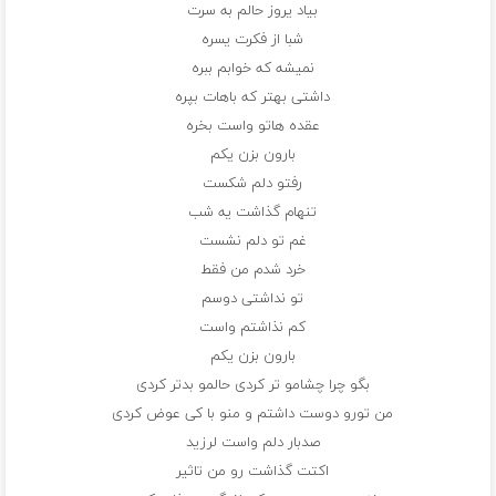
بیاد یروز حالم به سرت
شبا از فکرت یسره
نمیشه که خوابم ببره
داشتی بهتر که باهات بپره
عقده هاتو واست بخره
بارون بزن یکم
رفتو دلم شکست
تنهام گذاشت یه شب
غم تو دلم نشست
خرد شدم من فقط
تو نداشتی دوسم
کم نذاشتم واست
بارون بزن یکم
بگو چرا چشامو تر کردی حالمو بدتر کردی
من تورو دوست داشتم و منو با کی عوض کردی
صدبار دلم واست لرزید
اکتت گذاشت رو من تاثیر