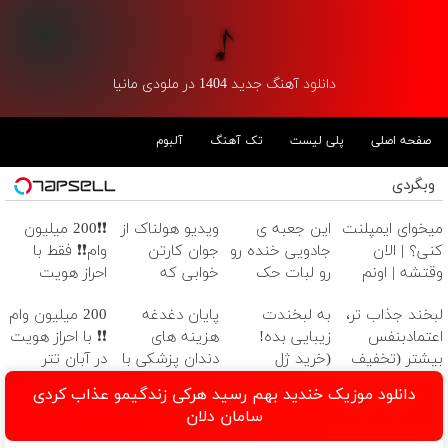
دانلود آهنگ جدید 1404 در ملودی مانیا
صفحه اصلی
پلی لیست
تک آهنگ
آلبوم
وبگردی
میخوای ایمپلنت
این جعبه ی
ویدیو هولناک از
❗❗200 میلیون
کنی؟ | الان
جادویی خنده رو
جوان کارتن
وام❗❗ فقط با
وقتشه | اونم
رو لبات حک
خوابی که
احراز هویت
فقط با ۲۵
میکنه
میلیاردر شد.
لبخند جذاب تر،
به لبخندت
پایان دغدغه
200 میلیون وام
میلیون تومان!!!
خرید40%تخفیف
آموزش رایگان
اعتمادبنفس
زیبایی بده!
هزینه های
❗❗ با احراز هویت
بیشتر (تخفیف
(خرید ژل
دندان پزشکی با
در آبان تتر
تا امشب)
سفیدکننده
پک سفید
دانلود موزیک خندید بهم رسید هرکی زندگیمو عذاب کردی
دندان
کننده خانگی
سامان دلان
با40%تخفیف)