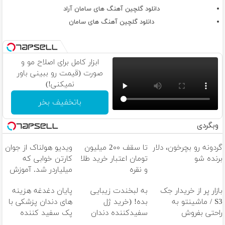
دانلود گلچین آهنگ های سامان آراد
دانلود گلچین آهنگ های سامان
ابزار کامل برای اصلاح مو و
صورت (قیمت رو ببینی باور
نمیکنی!)
باتخفیف بخر
وبگردی
گردونه رو بچرخون، دلار
تا سقف 2۰۰ میلیون
ویدیو هولناک از جوان
برنده شو
تومان اعتبار خرید طلا
کارتن خوابی که
و نقره
میلیاردر شد. آموزش
رایگان
بازار پر از خریدار جک
به لبخندت زیبایی
پایان دغدغه هزینه
S3 / ماشینتو به
بده! (خرید ژل
های دندان پزشکی با
راحتی بفروش
سفیدکننده دندان
پک سفید کننده
با40%تخفیف)
خانگی