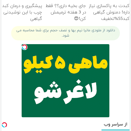
خانگی
کن
میلیون تومان!!!
کبدت به پاکسازی نیاز
جای بخیه داری؟؟ فقط
پیشگیری و درمان کبد
داره! دمنوش گیاهی
در 3 هفته ترمیمش
چرب با این نوشیدنی
کبد55%تخفیف
کن!😍
گیاهی
دانلود از ملودی مانیا نیم بها و نصف حجم برای شما محاسبه می
شود.
از سراسر وب