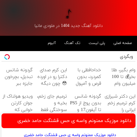
دانلود آهنگ جدید 1404 در ملودی مانیا
صفحه اصلی
پلی لیست
تک آهنگ
آلبوم
وبگردی
وام بگیر، طلا
خداحافظی با
این کرم صدای
گردونه شانس
بخر💰 تا 100
کمردرد، بدون
دکترا رو در اورده
تبدیل، بچرخون
میلیون وام
قرص و آمپول
😳 چون دیگه
جایزه ببر
فوری بدون
نیازی نداری
این دکتر شیرازی
گردونه شانس
ترمیم جای زخم،
ویدیو هولناک از
ضامن
بوتاکس کنی!!!
کرم ترمیم زخم
بدون پوچ از PS5
بخیه و
جوان کارتن
ایرانی را
تا آیفون17 و
سوختگی فقط
خوابی که
ساخت!!!
بیت کوین 🔥
در 3 هفته!!😍
میلیاردر شد.
دانلود موزیک ممنونم واسه ی حس قشنگت حامد خضری
آموزش رایگان
دانلود موزیک ممنونم واسه ی حس قشنگت حامد خضری