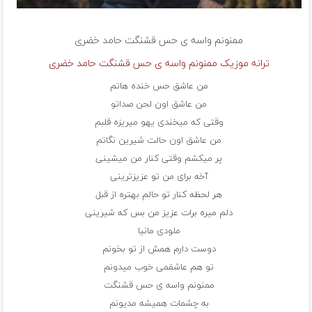
ممنونم واسه ی حس قشنگت
حامد خضری
ترانه موزیک ممنونم واسه ی حس قشنگت حامد خضری
من عاشق حس خنده هاتم
من عاشق اون لحن صداتو
وقتی که میخندی یهو میریزه قلبم
من عاشق اون حالت شیرین نگاتم
پر میکشم وقتی کنار من میشینی
آخه برای من تو عزیزترینی
هر لحظه کنار تو حالم بهتره از قبل
دلم میره برات عزیز من بس که شیرینی
ملودی مانیا
دوست دارم همش از تو بخونم
تو هم عاشقمی خوب میدونم
ممنونم واسه ی حس قشنگت
به چشمات همیشه مدیونم