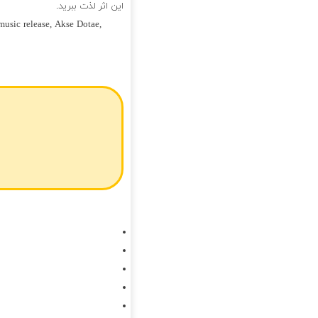
این اثر لذت ببرید.
music release, Akse Dotae,
فول آلبوم رضا شیری و علیرضا ا