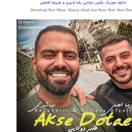
دانلود موزیک عکس دوتایی رضا شیری و علیرضا افضلی
Download New Music Alireza Afzali feat Reza Shiri Akse Dot