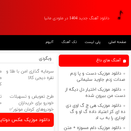
دانلود آهنگ جدید 1404 در ملودی مانیا
صفحه اصلی
پلی لیست
تک آهنگ
آلبوم
وبگردی
آهنگ های داغ
سرمایه گذاری امن با طلا و
م
دانلود موزیک دست و پا زدم
نقره دیجی کالا
م
صدات زدم جاوید سلیمانی
ک
دانلود موزیک اختیار دل دیگه از
دست من بیرون شده
طرح تعویض و تسهیلات
خودرو برای خریداران
خ
دانلود موزیک هی چ گ اوی دی
خودروهای کرمان موتور✅
ده ای کز اعتیاد داده گ او و گ
اوداری را به ب اد
دانلود موزیک عکس دوتایی
دانلود موزیک دلم مسوزه + متن