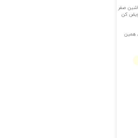
ماشین صفر
عویض کن
تر. همین