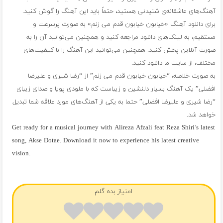
آهنگ‌های عاشقانه‌ی شنیدنی هستید، حتماً باید این آهنگ را گوش کنید.
برای دانلود آهنگ «خیابون خیابون قدم می زنم» به صورت پرسرعت و
مستقیم، به لینک‌های دانلود مراجعه کنید و همچنین می‌توانید آن را به
صورت آنلاین پخش کنید. همچنین می‌توانید این آهنگ را با کیفیت‌های
مختلف، از سایت ما دانلود کنید.
به صورت خلاصه، “خیابون خیابون قدم می زنم” از “رضا شیری و علیرضا
افضلی” یک آهنگ بسیار دلنشین و زیباست که با ملودی پویا و صدای زیبای
“رضا شیری و علیرضا افضلی” حتما به یکی از آهنگ‌های مورد علاقه شما تبدیل
خواهد شد.
Get ready for a musical journey with Alireza Afzali feat Reza Shiri’s latest
song, Akse Dotae. Download it now to experience his latest creative
vision.
فول آلبوم رضا شیری و علیرضا افضلی
امتیاز بده گلم