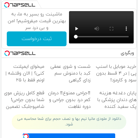
ماشینت رو بسپر به ما، به
بهترین قیمت میفروشیم! امن
و بی درد سر
ثبت درخواست
وبگردی
خرید موبایل با اسنپ
شست و شوی عمقی
میخوای ایمپلنت
پی | در ۴ قسط بدون
کبد با دمنوش سم
کنی؟ | الان وقتشه |
سود و کارمزد!
زدای گیاهی
اونم فقط با ۲۵
میلیون تومان!!!
پایان دغدغه هزینه
‼️جراحی ممنوع‼️ درمان
قطع کامل ریزش موی
های دندان پزشکی با
کمر درد بدون جراحی و
شما بدون جراحی!
پک سفید کننده
دوره نقاهت
شامپوجلبک تضمین
خانگی
کیفیت
دانلود از ملودی مانیا نیم بها و نصف حجم برای شما محاسبه می
شود.