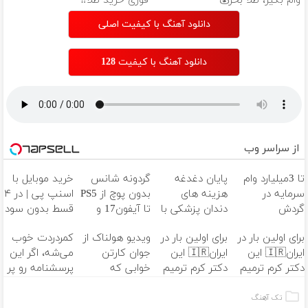
وام بگیر، طلا بخر💰
فوری خرید طلا‼️
دانلود آهنگ با کیفیت اصلی
دانلود آهنگ با کیفیت 128
از سراسر وب
تا 3میلیارد وام
پایان دغدغه
گردونه شانس
خرید موبایل با
سرمایه در
هزینه های
بدون پوچ از PS5
اسنپ پی | در ۴
گردش
دندان پزشکی با
تا آیفون17 و
قسط بدون سود
فروشندگان =>
پک سفید
بیت کوین 🔥
و کارمزد!
برای اولین بار در
برای اولین بار در
ویدیو هولناک از
کمردردت خوب
فروشگاهت رو
کننده خانگی
ایران🇮🇷 این
ایران🇮🇷 این
جوان کارتن
می‌شه، اگر این
ثبت کن
دکتر کرم ترمیم
دکتر کرم ترمیم
خوابی که
پرسشنامه رو پر
کننده 23 روزه
کننده 23 روزه
میلیاردر شد.
کنی!!
ساخت!
ساخت!
آموزش رایگان
تک آهنگ