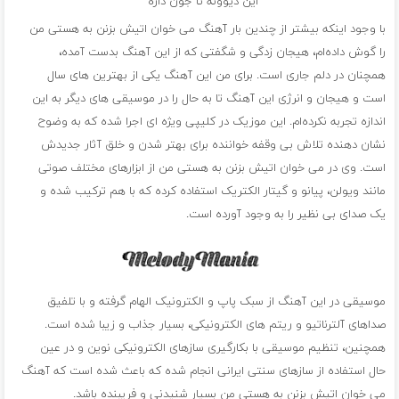
این دیوونه تا جون داره
با وجود اینکه بیشتر از چندین بار آهنگ می خوان اتیش بزنن به هستی من
را گوش داده‌ام، هیجان‌ زدگی و شگفتی که از این آهنگ بدست آمده،
همچنان در دلم جاری است. برای من این آهنگ یکی از بهترین های سال
است و هیجان و انرژی این آهنگ تا به حال را در موسیقی های دیگر به این
اندازه تجربه نکرده‌ام. این موزیک در کلیپی ویژه ای اجرا شده که به وضوح
نشان دهنده تلاش بی وقفه خواننده برای بهتر شدن و خلق آثار جدیدش
است. وی در می خوان اتیش بزنن به هستی من از ابزارهای مختلف صوتی
مانند ویولن، پیانو و گیتار الکتریک استفاده کرده که با هم ترکیب شده و
یک صدای بی نظیر را به وجود آورده است.
موسیقی در این آهنگ از سبک پاپ و الکترونیک الهام گرفته و با تلفیق
صداهای آلترناتیو و ریتم های الکترونیکی، بسیار جذاب و زیبا شده است.
همچنین، تنظیم موسیقی با بکارگیری سازهای الکترونیکی نوین و در عین
حال استفاده از سازهای سنتی ایرانی انجام شده که باعث شده است که آهنگ
می خوان اتیش بزنن به هستی من بسیار شنیدنی و فریبنده باشد.