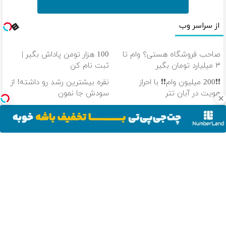
از سراسر وب
صاحب فروشگاه هستی؟ وام تا
100 هزار تومن پاداش بگیر |
۳ میلیارد تومان بگیر
ثبت نام کن
❗❗200 میلیون وام❗❗ با احراز
نقره بیشترین رشد رو داشته! از
هویت در آبان تتر
سودش جا نمون
❗❗200 میلیون وام❗❗ در آبان تتر
از سود هیچ بازاری جا نمون!
احراز هویت کن
باکس سرمایه گذاری آبان تتر
دانلود آهنگ با کیفیت اصلی
دانلود آهنگ با کیفیت 128