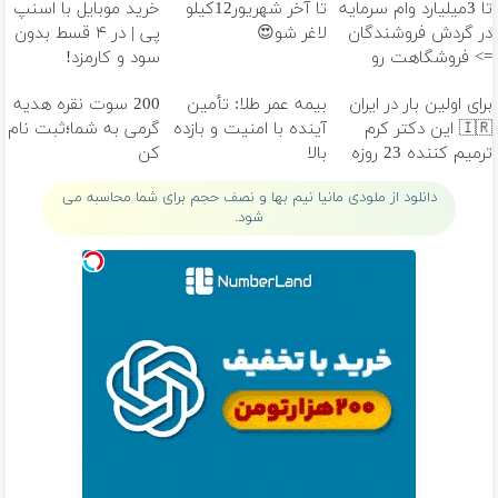
تا 3میلیارد وام سرمایه
تا آخر شهریور12کیلو
خرید موبایل با اسنپ
در گردش فروشندگان
لاغر شو😍
پی | در ۴ قسط بدون
=> فروشگاهت رو
سود و کارمزد!
ثبت کن
برای اولین بار در ایران
بیمه عمر طلا: تأمین
200 سوت نقره هدیه
🇮🇷 این دکتر کرم
آینده با امنیت و بازده
گرمی به شما؛ثبت نام
ترمیم کننده 23 روزه
بالا
کن
ساخت!
دانلود از ملودی مانیا نیم بها و نصف حجم برای شما محاسبه می
شود.