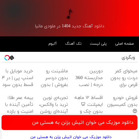
دانلود آهنگ جدید 1404 در ملودی مانیا
صفحه اصلی
پلی لیست
تک آهنگ
آلبوم
وبگردی
میخوای کمر
دوربین
ماشینت رو
خرید موبایل با
دردت رو بدون
مداربسته 360
بدون دردسر
اسنپ پی | در ۴
قرص برای
درجه | نصب
بفروش | بدون
قسط بدون سود
همیشه خوب
آسان و راحت
کمسیون 😍
و کارمزد!
فروش خودرو
اقساط ۱۲ ماهه
تجربه‌ی نوین
بیمه عمر طلا:
کنی؟
بدون کمیسیون
ایمپلنت 🦷
ترید با والکس،
تأمین آینده با
(◂پرسش‌نامه رو
😍
بدون چک و
آینده‌ای روشن
امنیت و بازده
پر کن)
ضامن؛ همین
در انتظار
بالا
دانلود موزیک می خوان اتیش بزنن به هستی من
امروز اقدام کن
شماست
✅
دانلود موزیک می خوان اتیش بزنن به هستی من