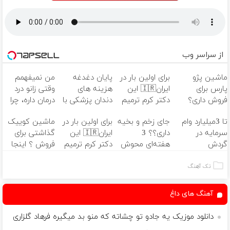
از سراسر وب
ماشین پژو
برای اولین بار در
پایان دغدغه
من نمیفهمم
پارس برای
ایران🇮🇷 این
هزینه های
وقتی زانو درد
فروش داری؟
دکتر کرم ترمیم
دندان پزشکی با
درمان داره، چرا
اینجا سریع
کننده 23 روزه
پک سفید
دردش رو داری
تا 3میلیارد وام
جای زخم و بخیه
برای اولین بار در
ماشین کوییک
بفروشش
ساخت!
کننده خانگی
تحمل میکنی؟❗
سرمایه در
داری؟؟ 3
ایران🇮🇷 این
گذاشتی برای
گردش
هفته‌ای محوش
دکتر کرم ترمیم
فروش ؟ اینجا
فروشندگان =>
کن!
کننده 23 روزه
سریع و راحت
فروشگاهت رو
ساخت!
بفروش
تک آهنگ
ثبت کن
آهنگ های داغ
دانلود موزیک یه جادو تو چشاته که منو بد میگیره فرهاد گلزاری