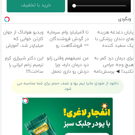
خرید با تخفیف
وبگردی
پایان دغدغه هزینه
تا 3میلیارد وام سرمایه
ویدیو هولناک از جوان
های دندان پزشکی با
در گردش فروشندگان
کارتن خوابی که
پک سفید کننده
=> فروشگاهت رو
میلیاردر شد. آموزش
خانگی
ثبت کن
رایگان
برای درمان درد کمر به
من نمیفهمم وقتی زانو
این دکتر شیرازی کرم
هیچ وجه جراحی
درد درمان داره، چرا
ترمیم زخم ایرانی را
نکنید! ◀ پرسش‌نامه
دردش رو داری تحمل
ساخت!!!
رو پر کن ▶
میکنی؟❗
دانلود از ملودی مانیا نیم بها و نصف حجم برای شما محاسبه می
شود.