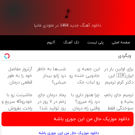
دانلود آهنگ جدید 1404 در ملودی مانیا
صفحه اصلی
پلی لیست
تک آهنگ
آلبوم
وبگردی
برای اولین بار در
این جعبه ی
شب‌ها به خاطر
آرتروز مفاصل
ایران🇮🇷 این
جادویی خنده رو
درد زانو بیدار
خود را به طور
دکتر کرم ترمیم
رو لبات حک
میشی؟
قطعی درمان
کننده 23 روزه
میکنه
(◂پرسش‌نامه)
کنید!
ترمیم جای زخم،
چرا هنوز داری با
پماد درمان جای
ماشینت رو با
ساخت!
خرید40%تخفیف
◂پرسش‌نامه▸
بخیه و
درد راه میری؟
زخم در ۷ روز در
خودرو45 سریع و
سوختگی فقط
وقتی راه درمان
یزد تولید شد!
راحت بفروش
در 3 هفته!!😍
جلو پاته!
(مشاوره بگیرید)
دانلود موزیک حال من این جوری باشه
دانلود موزیک حال من این جوری باشه