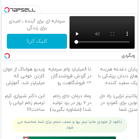
سرمایه ای برای آینده ، امیدی
برای زندگی
کلیک کن!
وبگردی
پایان دغدغه هزینه
تا 3میلیارد وام سرمایه
ویدیو هولناک از جوان
های دندان پزشکی با
در گردش فروشندگان
کارتن خوابی که
پک سفید کننده
=> فروشگاهت رو
میلیاردر شد. آموزش
خانگی
ثبت کن
رایگان
پلاتینر تراپی: راه حل
پماد درمان جای زخم
این دکتر شیرازی کرم
نوین برای کمردرد در
در ۷ روز در یزد تولید
ترمیم زخم ایرانی را
منزل شما
شد! (مشاوره بگیرید)
ساخت!!!
دانلود از ملودی مانیا نیم بها و نصف حجم برای شما محاسبه می
شود.