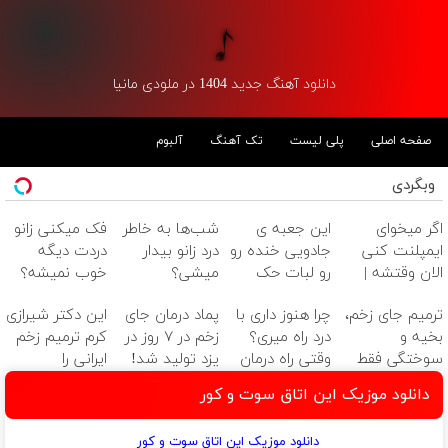
دانلود آهنگ جدید 1404 در ملودی مانیا
صفحه اصلی
پلی لیست
تک آهنگ
آلبوم
وبگردی
اگر میخوای
این جعبه ی
شب‌ها به خاطر
فک میکنی زانو
ایمپلنت کنی
جادویی خنده رو
درد زانو بیدار
دردت دیگه
الان وقتشه |
رو لبات حک
میشی؟
خوب نمیشه؟
فقط با ۲۵
میکنه
(◂پرسش‌نامه)
(◂پرسش‌نامه)
ترمیم جای زخم،
چرا هنوز داری با
پماد درمان جای
این دکتر شیرازی
میلیون تومان!!!
خرید40%تخفیف
بخیه و
درد راه میری؟
زخم در ۷ روز در
کرم ترمیم زخم
سوختگی فقط
وقتی راه درمان
یزد تولید شد!
ایرانی را
در 3 هفته!!😍
جلو پاته!
(مشاوره بگیرید)
ساخت!!!
دانلود موزیک این اتاق سوت و کور
دانلود موزیک این اتاق سوت و کور