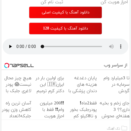
احراز هویت کن
ثبت نام کن
دانلود آهنگ با کیفیت اصلی
دانلود آهنگ با کیفیت 128
از سراسر وب
تا 3میلیارد وام
پایان دغدغه
برای اولین بار در
هیچ چیز محال
سرمایه در
هزینه های
ایران🇮🇷 این
نیست😱 پودر
گردش
دندان پزشکی با
دکتر کرم ترمیم
لاغری جلبک با
فروشندگان =>
پک سفید
کننده 23 روزه
تخفیف
جای زخم و بخیه
فقط2ماه❗
❗❗200 میلیون
آسان ترین راه
فروشگاهت رو
کننده خانگی
ساخت!
منتظرته!
داری؟؟ 3
پودرجلبک بخور
وام❗❗ فقط با
کاهش وزن پودر
ثبت کن
هفته‌ای محوش
و تا8کیلو کم
احراز هویت
جلبکه!تعداد
کن!
کن👌🏻 با تخفیف
محدود
ویژه🔥
تک آهنگ