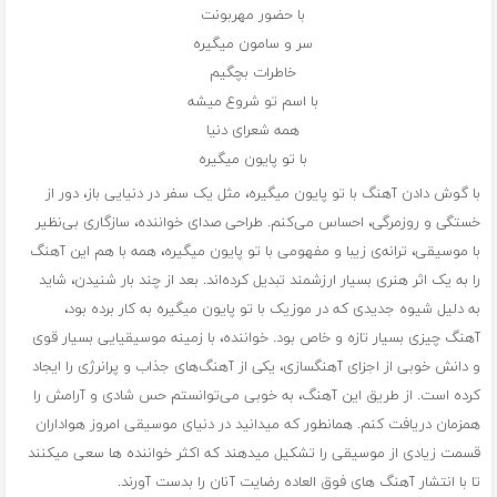
با حضور مهربونت
سر و سامون میگیره
خاطرات بچگیم
با اسم تو شروع میشه
همه شعرای دنیا
با تو پایون میگیره
با گوش دادن آهنگ با تو پایون میگیره، مثل یک سفر در دنیایی باز، دور از
خستگی و روزمرگی، احساس می‌کنم. طراحی صدای خواننده، سازگاری بی‌نظیر
با موسیقی، ترانه‌ی زیبا و مفهومی با تو پایون میگیره، همه با هم این آهنگ
را به یک اثر هنری بسیار ارزشمند تبدیل کرده‌اند. بعد از چند بار شنیدن، شاید
به دلیل شیوه جدیدی که در موزیک با تو پایون میگیره به کار برده بود،
آهنگ چیزی بسیار تازه و خاص بود. خواننده، با زمینه موسیقیایی بسیار قوی
و دانش خوبی از اجزای آهنگسازی، یکی از آهنگ‌های جذاب و پرانرژی را ایجاد
کرده است. از طریق این آهنگ، به خوبی می‌توانستم حس شادی و آرامش را
همزمان دریافت کنم. همانطور که میدانید در دنیای موسیقی امروز هواداران
قسمت زیادی از موسیقی را تشکیل میدهند که اکثر خواننده‌ ها سعی میکنند
تا با انتشار آهنگ ‌های فوق العاده رضایت آنان را بدست آورند.