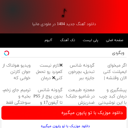
دانلود آهنگ جدید 1404 در ملودی مانیا
صفحه اصلی
پلی لیست
تک آهنگ
آلبوم
وبگردی
اگر میخوای
گردونه شانس
❌لازم نیست
ویدیو هولناک از
ایمپلنت کنی
تبدیل، بچرخون
کمردرد رو تحمل
جوان کارتن
الان وقتشه |
جایزه ببر
کنی❌ درمان
خوابی که
فقط با ۲۵
بدون جراحی و
میلیاردر شد.
پیشگیری و
معجزه طبیعت
گردونه شانس
ترمیم جای زخم،
میلیون تومان!!!
قرص
آموزش رایگان
درمان کبد چرب
در شامپو جلبک!
بدون پوچ از PS5
بخیه و
(پرسشنامه)
با این نوشیدنی
ضدریزش
تا آیفون17 و
سوختگی فقط
گیاهی
قدرتمند
بیت کوین 🔥
در 3 هفته!!😍
دانلود موزیک با تو پایون میگیره
45%تخفیف
دانلود موزیک با تو پایون میگیره