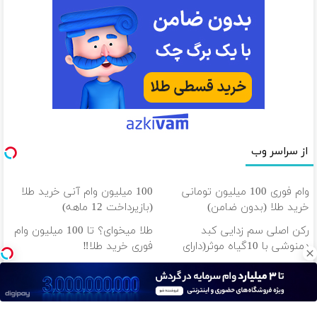
از سراسر وب
وام فوری 100 میلیون تومانی
100 میلیون وام آنی خرید طلا
خرید طلا (بدون ضامن)
(بازپرداخت 12 ماهه)
رکن اصلی سم زدایی کبد
طلا میخوای؟ تا 100 میلیون وام
دمنوشی با 10گیاه موثر(دارای
فوری خرید طلا‼️
مجوز وزارت بهداشت)
وام بگیر، طلا بخر💰 تا 100
طلا قسطی شد!!!!💰🔥
میلیون وام فوری بدون ضامن
دانلود آهنگ با کیفیت اصلی