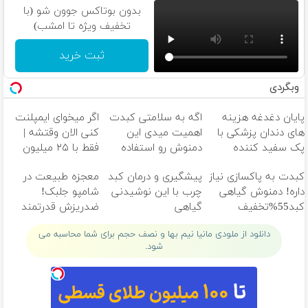
بدون بوتاکس جوون شو (با
تخفیف ویژه تا امشب)
ثبت خرید
وبگردی
پایان دغدغه هزینه
اگه به سلامتی کبدت
اگر میخوای ایمپلنت
های دندان پزشکی با
اهمیت میدی این
کنی الان وقتشه |
پک سفید کننده
دمنوش رو استفاده
فقط با ۲۵ میلیون
خانگی
کن
تومان!!!
کبدت به پاکسازی نیاز
پیشگیری و درمان کبد
معجزه طبیعت در
داره! دمنوش گیاهی
چرب با این نوشیدنی
شامپو جلبک!
کبد55%تخفیف
گیاهی
ضدریزش قدرتمند
45%تخفیف
دانلود از ملودی مانیا نیم بها و نصف حجم برای شما محاسبه می
شود.