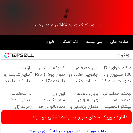
دانلود آهنگ جدید 1404 در ملودی مانیا
صفحه اصلی
پلی لیست
تک آهنگ
آلبوم
وبگردی
طلا میخوای؟ تا
این جعبه ی
گردونه شانس
بازدید
100 میلیون وام
جادویی خنده رو
بدون پوچ از PS5
آنلاین‌شاپت رو
فوری خرید طلا‼️
رو لبات حک
تا آیفون17 و
زیاد کن، بازدید
میکنه
بیت کوین 🔥
بالاتر = درآمد
لبخند جذاب تر،
پایان دغدغه
این ژل
به لبخندت
خرید40%تخفیف
بیشتر
اعتمادبنفس
هزینه های
سفیدکننده
زیبایی بده!
بیشتر (تخفیف
دندان پزشکی با
دندوناتو در حد
(خرید ژل
تا امشب)
پک سفید
لمینت سفید
سفیدکننده
دانلود موزیک صدای خوبو همیشه آشنای تو میاد
کننده خانگی
میکنه
دندان
(40%تخفیف)
با40%تخفیف)
دانلود موزیک صدای خوبو همیشه آشنای تو میاد