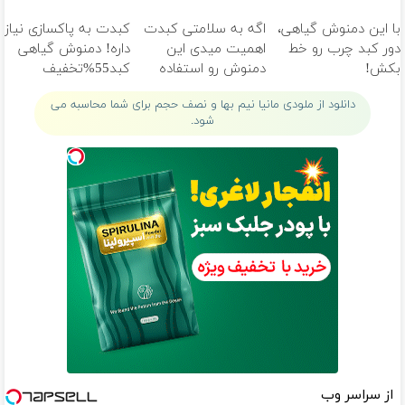
خانگی
کبدچرب
میلیون تومان!!!
با این دمنوش گیاهی،
اگه به سلامتی کبدت
کبدت به پاکسازی نیاز
دور کبد چرب رو خط
اهمیت میدی این
داره! دمنوش گیاهی
بکش!
دمنوش رو استفاده
کبد55%تخفیف
کن
دانلود از ملودی مانیا نیم بها و نصف حجم برای شما محاسبه می
شود.
از سراسر وب