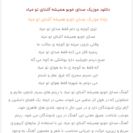
دانلود موزیک صدای خوبو همیشه آشنای تو میاد
ترانه موزیک صدای خوبو همیشه آشنای تو میاد
توی کوچه ی دلم فقط صدای تو میاد
صدای خوبو همیشه آشنای تو میاد
وقتی بارون میزنه تو کوچه ی ساکت ما
پنجره فکر می کنه فقط صدای تو میاد
صبح دیدم خورشید داره یواشکی به کوه می گه
که فقط به کوچه ی ما به هوای تو میاد
این نسیم سحری که غرق عطر و شبنم
می دونم به شهرما فقط هوای تو میاد
آهنگ صدای خوبو همیشه آشنای تو میاد با ریتم های بسیار شناور، ملایم و
متفاوتی که در طول اثر متغیر می شوند، سعی در ایجاد یک فضای دلنشین و
آرام برای شنوندگان دارد و در عین حال با وجود شادی های ظاهری خود،
موجب شناخت عمیق معنی این آهنگ در بین شنوندگان می شود. ریتم
آهنگ صدای خوبو همیشه آشنای تو میاد نیز با استفاده از سازهای کیبوردی
سریع و زیرین، حرکت و جریانی متناسب با شعر و مضمون آهنگ به وجود