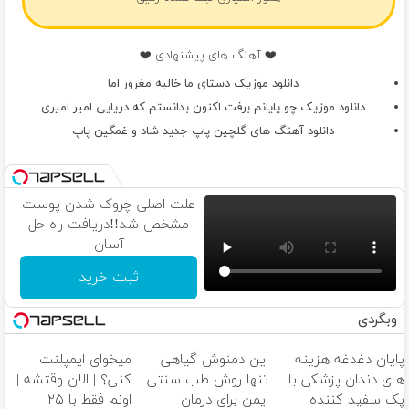
❤️ آهنگ های پیشنهادی ❤️
دانلود موزیک دستای ما خالیه مغرور اما
دانلود موزیک چو پایانم برفت اکنون بدانستم که دریایی امیر امیری
دانلود آهنگ های گلچین پاپ جدید شاد و غمگین پاپ
علت اصلی چروک شدن پوست
مشخص شد!!دریافت راه حل
آسان
ثبت خرید
وبگردی
پایان دغدغه هزینه
این دمنوش گیاهی
میخوای ایمپلنت
های دندان پزشکی با
تنها روش طب سنتی
کنی؟ | الان وقتشه |
پک سفید کننده
ایمن برای درمان
اونم فقط با ۲۵