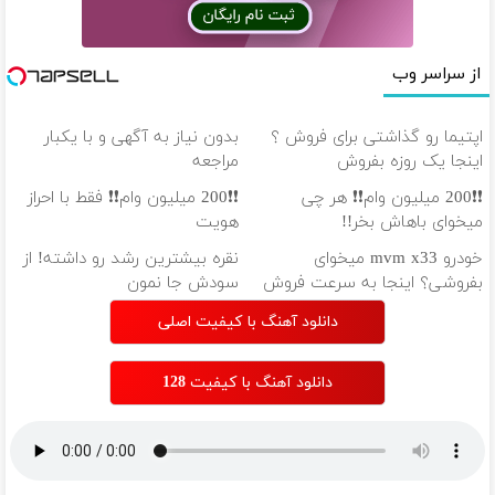
از سراسر وب
اپتیما رو گذاشتی برای فروش ؟
بدون نیاز به آگهی و با یکبار
اینجا یک روزه بفروش
مراجعه
❗❗200 میلیون وام❗❗ هر چی
❗❗200 میلیون وام❗❗ فقط با احراز
میخوای باهاش بخر!!
هویت
خودرو mvm x33 میخوای
نقره بیشترین رشد رو داشته! از
بفروشی؟ اینجا به سرعت فروش
سودش جا نمون
میره
دانلود آهنگ با کیفیت اصلی
دانلود آهنگ با کیفیت 128