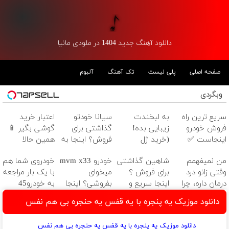
دانلود آهنگ جدید 1404 در ملودی مانیا
صفحه اصلی
پلی لیست
تک آهنگ
آلبوم
وبگردی
سریع ترین راه
به لبخندت
سیانا خودتو
اعتبار خرید
فروش خودرو
زیبایی بده!
گذاشتی برای
گوشی بگیر 📱
اینجاست ✅
(خرید ژل
فروش؟ اینجا به
همین حالا
سفیدکننده
راحتی بفروش
درخواست اعتبار
من نمیفهمم
شاهین گذاشتی
خودرو mvm x33
خودروی شما هم
دندان
بده 🎯
وقتی زانو درد
برای فروش ؟
میخوای
با یک بار مراجعه
با40%تخفیف)
درمان داره، چرا
اینجا سریع و
بفروشی؟ اینجا
به خودرو45
دردش رو داری
راحت بفروش
به سرعت
فروخته خواهد
دانلود موزیک یه پنجره با یه قفس یه حنجره بی هم نفس
تحمل میکنی؟❗
فروش میره
شد
دانلود موزیک یه پنجره با یه قفس یه حنجره بی هم نفس