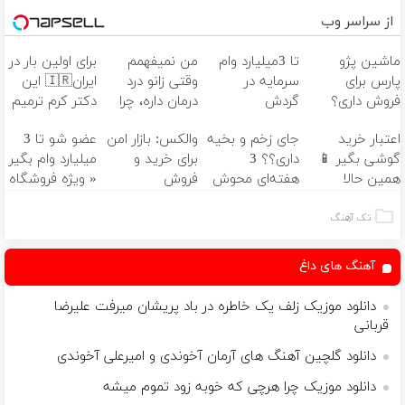
از سراسر وب
ماشین پژو
تا 3میلیارد وام
من نمیفهمم
برای اولین بار در
پارس برای
سرمایه در
وقتی زانو درد
ایران🇮🇷 این
فروش داری؟
گردش
درمان داره، چرا
دکتر کرم ترمیم
اینجا سریع
فروشندگان =>
دردش رو داری
کننده 23 روزه
اعتبار خرید
جای زخم و بخیه
والکس: بازار امن
عضو شو تا 3
بفروشش
فروشگاهت رو
تحمل میکنی؟❗
ساخت!
گوشی بگیر 📱
داری؟؟ 3
برای خرید و
میلیارد وام بگیر
ثبت کن
همین حالا
هفته‌ای محوش
فروش
« ویژه فروشگاه
درخواست اعتبار
کن!
دارایی‌های
ها »
بده 🎯
دیجیتال
تک آهنگ
آهنگ های داغ
دانلود موزیک زلف یک خاطره در باد پریشان میرفت علیرضا
قربانی
دانلود گلچین آهنگ های آرمان آخوندی و امیرعلی آخوندی
دانلود موزیک چرا هرچی که خوبه زود تموم میشه