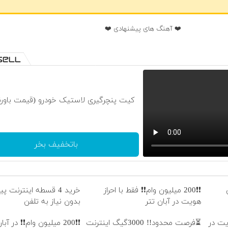
❤️ آهنگ های پیشنهادی ❤️
کیت پنچرگیری لاستیک خودرو (قیمت باورن
باتخفیف بخر
❗❗200 میلیون وام❗❗ فقط با احراز
خرید 4 قسطه اینترنت 
هویت در آبان تتر
بدون نیاز به تلفن
هویت در
⏳فرصت محدود!! 3000گیگ اینترنت
❗❗200 میلیون وام❗❗ در آبا