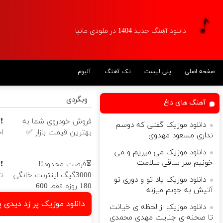
دانلود آهنگ جدید 1404 در ملودی مانیا
صفحه اصلی
پلی لیست
تک آهنگ
آلبوم
وبگردی
آهنگ های داغ
فروش خودروی شما به
دانلود موزیک گفتی که دوسم
بهترین قیمت بازار ✅
ا
نداری مسعود مهدوی
دانلود موزیک می میریم و می
خونیم سر ساقی سلامت
⏳فرصت محدود!!
3000گیگ اینترنت خانگی
ت
دانلود موزیک یاد تو و دوری تو
180 روزه فقط 600
آتیش به جونم میزنه
هزارتومان!!
دانلود موزیک پر زد دیدی پ
دانلود موزیک از لحظه ی خیانت
تا صحنه ی جنایت مهدی محمدی