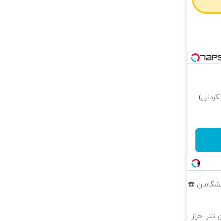
کردنی)
پیشگامان ☎️
ن تتر احراز