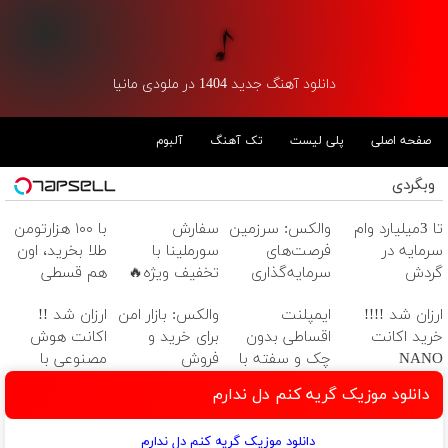
دانلود آهنگ جدید 1404 در ملودی مانیا
صفحه اصلی
پلی لیست
تک آهنگ
آلبوم
وبگردی
تا 3میلیارد وام
والکس: سرزمین
سفارش
با ۱۰۰ هزارتومن
سرمایه در
فرصت‌های
سورملینا با
طلا بخرید، اون
گردش
سرمایه‌گذاری
تخفیف ویژه🔥
هم قسطی
فروشندگان =>
دیجیتال شما
موجودی
ارزان شد !!!!
ایمپلنت
والکس: بازار امن
ارزان شد !!
فروشگاهت رو
محدود!!!!
خرید اکانت
اقساطی بدون
برای خرید و
اکانت هوش
ثبت کن
NANO
چک و سفته با
فروش
مصنوعی با
BANANA با
٪۲۵ تخفیف 👈
دارایی‌های
تخفیف ویژه!
دانلود موزیک گریه کنم دل ندارم
تخفیف ویژه
ویزیت رایگان
دیجیتال
توسط متخصص
دانلود موزیک گریه کنم دل ندارم