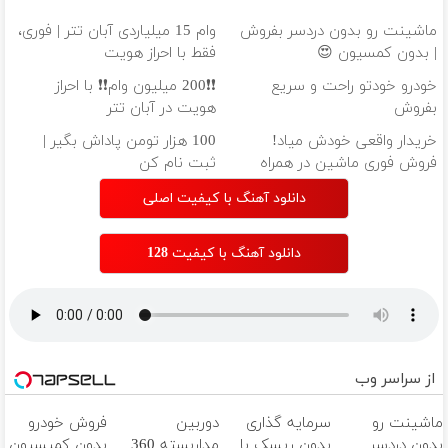
ماشینت رو بدون دردسر بفروش
وام 15 میلیاردی آبان تتر | فوری،
| بدون کمسیون 😍
فقط با احراز هویت
خودرو خودتو راحت و سریع
❗❗200 میلیون وام❗❗ با احراز
بفروش
هویت در آبان تتر
خریدار واقعی خودش میاد!
100 هزار تومن پاداش بگیر |
فروش فوری ماشین در همراه
ثبت نام کن
مکانیک
دانلود آهنگ با کیفیت اصلی
دانلود آهنگ با کیفیت 128
از سراسر وب
ماشینت رو
سرمایه گذاری
دوربین
فروش خودرو
بدون دردسر
بدون ریسک با
مداربسته 360
بدون کمیسیون