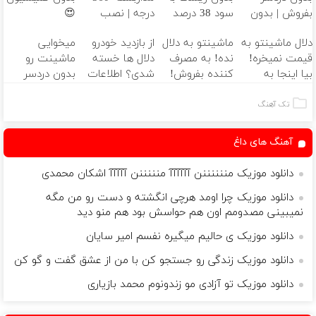
بفروش | بدون
سود 38 درصد
درجه | نصب
😍
کمسیون 😍
سالانه📈
آسان و راحت
دلال ماشینتو به
ماشینتو به دلال
از بازدید خودرو
میخوایی
قیمت نمیخره!
نده! به مصرف
دلال ها خسته
ماشینت رو
بیا اینجا به
کننده بفروش!
شدی؟ اطلاعات
بدون دردسر
قیمت
بدون پاسخ به
ماشینت رو
بفروشی؟ بدون
بفروش*فقط
یک تماس
اینجا ثبت کن
کمیسیون
تک آهنگ
خریدار واقعی*
آهنگ های داغ
دانلود موزیک مننننننن آآآآآآ منننننن آآآآآ اشکان محمدی
دانلود موزیک چرا اومد هرچی انگشته و دست رو من مگه
نمیبینی مصدومم اون هم حواسش بود هم منو دید
دانلود موزیک ی حالیم میگیره نفسم امیر سایان
دانلود موزیک زندگی رو جستجو کن با من از عشق گفت و گو کن
دانلود موزیک تو آزادی مو زندونوم محمد بازیاری