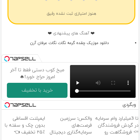
هنوز امتیازی ثبت نشده رفیق
❤️ آهنگ های پیشنهادی ❤️
دانلود موزیک چقده گرمه نگات نگات عرفان آرن
میخ کوب دستی فقط تا آخر
امروز حراج خورد!🔥
خرید با تخفیف
وبگردی
تا 3میلیارد وام سرمایه
والکس: سرزمین
ایمپلنت اقساطی
در گردش فروشندگان
فرصت‌های
بدون چک و سفته با
=> فروشگاهت رو
سرمایه‌گذاری دیجیتال
٪۲۵ تخفیف 👈
ثبت کن
شما
ویزیت رایگان توسط