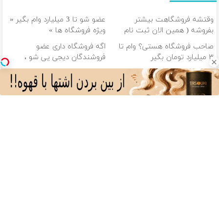
وقتشه فروشگاهت بیشتر
عضو شو تا 3 میلیارد وام بگیر «
بفروشه ( همین الان ثبت نام
ویژه فروشگاه ها »
کن )
صاحب فروشگاه هستی؟ وام تا
اگه فروشگاه داری عضو
۳ میلیارد تومان بگیر
فروشندگان دیجی پی شو ،
فروش رو بالا ببر
تتر میخوای؟ از آبان‌تتر بخر | 100
100 هزار تومن پاداش بگیر |
هزار تومان هم جایزه بگیر
ثبت نام کن
دانلود آهنگ با کیفیت اصلی
دانلود آهنگ با کیفیت 128
از سراسر وب
ذخیره تخمدان
نزدیک به ۳۰
مرکز مام؛ بیش
چشمای خسته و