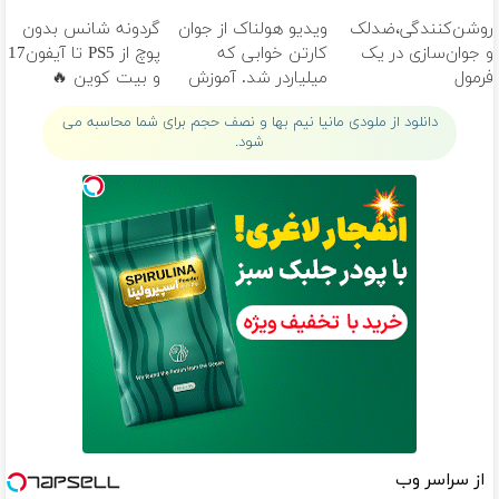
خانگی
تومان!!!
روشن‌کنندگی،ضد‌لک
ویدیو هولناک از جوان
گردونه شانس بدون
و جوان‌سازی در یک
کارتن خوابی که
پوچ از PS5 تا آیفون17
فرمول
میلیاردر شد. آموزش
و بیت کوین 🔥
حرفه‌ای50%تخفیف
رایگان
دانلود از ملودی مانیا نیم بها و نصف حجم برای شما محاسبه می
شود.
از سراسر وب