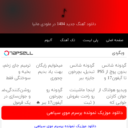
دانلود آهنگ جدید 1404 در ملودی مانیا
صفحه اصلی
پلی لیست
تک آهنگ
آلبوم
وبگردی
گردونه شانس
گردونه شانس
میخوایم رایگان
ترمیم جای زخم،
بدون پوچ از PS5
تبدیل، بچرخون
بهت یاد بدیم
بخیه و
تا آیفون17 و
جایزه ببر
چجوری
سوختگی فقط
بیت کوین 🔥
پولدارشی! باور
در 3 هفته!!😍
ویدیو هولناک از
اینجا ماشینت
گردونه رو
روشن‌کنندگی،ضد‌
نداری امتحانش
جوان کارتن
رو راحت بفروش
بچرخون
و جوان‌سازی در
مجانیه
خوابی که
( ثبت
آیفون17 ببر 🔥
یک فرمول
میلیاردر شد.
درخواست
حرفه‌ای50%تخفیف
دانلود موزیک نمونده برسرم موی سياهی
آموزش رایگان
فروش)
دانلود موزیک نمونده برسرم موی سياهی