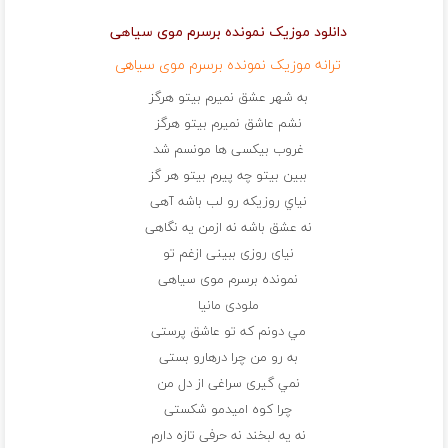
دانلود موزیک نمونده برسرم موی سياهی
ترانه موزیک نمونده برسرم موی سياهی
به شهر عشق نمیرم بيتو هرگز
نشم عاشق نمیرم بيتو هرگز
غروب بیكسی ها مونسم شد
ببين بیتو چه پيرم بيتو هر گز
نياي روزیكه رو لب باشه آهی
نه عشق باشه نه ازمن يه نگاهی
نيای روزی ببينی ازغم تو
نمونده برسرم موی سياهی
ملودی مانیا
مي دونم كه تو عاشق پرستی
به رو من چرا درهارو بستی
نمي گيری سراغی از دل من
چرا كوه اميدمو شكستی
نه يه لبخند نه حرفی تازه دارم