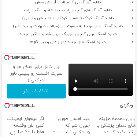
دانلود آهنگ بی کلام لایت آرامش بخش
دانلود آهنگ های گلچین پاپ جدید شاد و غمگین پاپ
دانلود آهنگ کودک (مناسب کودکان تولد جشن و لالایی)
دانلود آهنگ های مرتبط به حضرت علی(میلاد و شهادت و عید غدیر)
دانلود آهنگ عربی گلچین موزیک عربی شاد و غمگین جدید
دانلود آهنگ های جدید دمو و دلی و تیزر mp3
ابزار کامل برای اصلاح مو و
صورت (قیمت رو ببینی باور
نمیکنی!)
باتخفیف بخر
وبگردی
پایان دغدغه هزینه
عید امسال طوری
اگر میخوای ایمپلنت
های دندان پزشکی با
جوون شو که
کنی الان وقتشه |
پک سفید کننده
هیچکس نشناستت
فقط با ۲۵ میلیون