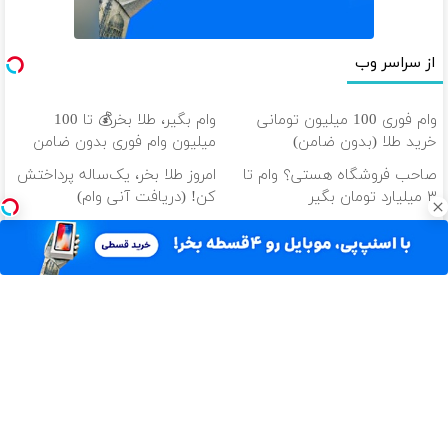
از سراسر وب
وام فوری 100 میلیون تومانی
وام بگیر، طلا بخر💰 تا 100
خرید طلا (بدون ضامن)
میلیون وام فوری بدون ضامن
صاحب فروشگاه هستی؟ وام تا
امروز طلا بخر، یک‌ساله پرداختش
۳ میلیارد تومان بگیر
کن! (دریافت آنی وام)
طلا قسطی تا سقف 100 میلیون
طلا میخوای؟ تا 100 میلیون وام
تومان💰
فوری خرید طلا‼️
دانلود آهنگ با کیفیت اصلی
دانلود آهنگ با کیفیت 128