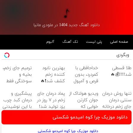
دانلود آهنگ جدید 1404 در ملودی مانیا
صفحه اصلی
پلی لیست
تک آهنگ
آلبوم
وبگردی
طلا قسطی
خداحافظی با
بهترین نابود
ترمیم جای زخم،
شد!!!!💰🔥
کمردرد، بدون
کننده زخم
بخیه و
قرص و آمپول
کشف شد❗🔥
سوختگی فقط
در 3 هفته!!😍
تنها روش درمان
ویدیو هولناک از
پماد درمان جای
پیشگیری و
سنتی درمان
جوان کارتن
زخم در ۷ روز در
درمان کبد چرب
جای زخم درخانه
خوابی که
یزد تولید شد!
با این نوشیدنی
(هفت روزه با
میلیاردر شد.
(مشاوره بگیرید)
گیاهی
دانلود موزیک چرا كوه اميدمو شكستی
مشاوره رایگان)
آموزش رایگان
دانلود موزیک چرا كوه اميدمو شكستی