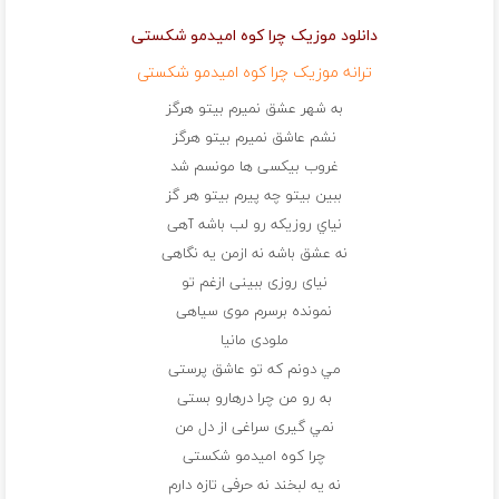
دانلود موزیک چرا كوه اميدمو شكستی
ترانه موزیک چرا كوه اميدمو شكستی
به شهر عشق نمیرم بيتو هرگز
نشم عاشق نمیرم بيتو هرگز
غروب بیكسی ها مونسم شد
ببين بیتو چه پيرم بيتو هر گز
نياي روزیكه رو لب باشه آهی
نه عشق باشه نه ازمن يه نگاهی
نيای روزی ببينی ازغم تو
نمونده برسرم موی سياهی
ملودی مانیا
مي دونم كه تو عاشق پرستی
به رو من چرا درهارو بستی
نمي گيری سراغی از دل من
چرا كوه اميدمو شكستی
نه يه لبخند نه حرفی تازه دارم