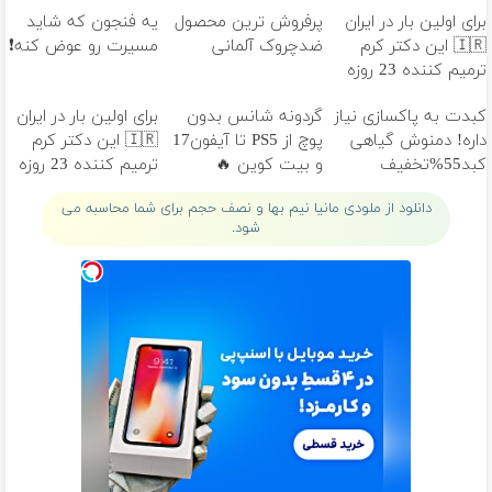
برای اولین بار در ایران
پرفروش ترین محصول
یه فنجون که شاید
🇮🇷 این دکتر کرم
ضدچروک آلمانی
مسیرت رو عوض کنه❗
ترمیم کننده 23 روزه
ساخت!
کبدت به پاکسازی نیاز
گردونه شانس بدون
برای اولین بار در ایران
داره! دمنوش گیاهی
پوچ از PS5 تا آیفون17
🇮🇷 این دکتر کرم
کبد55%تخفیف
و بیت کوین 🔥
ترمیم کننده 23 روزه
ساخت!
دانلود از ملودی مانیا نیم بها و نصف حجم برای شما محاسبه می
شود.