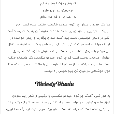
تو رفتی جزخدا چيزی ندارم
نيادروزی ببينم بيقرارم
به راهی پر زه غم عزم ديارم
موزیک جدید با عنوان چرا كوه اميدمو شكستی منتشر شده است. این
موزیک با ترکیبی از سازهای زیبا باعث شده تا شنوندگان به یک تجربه شگفت
انگیز در دنیای موسیقی دست پیدا کنند. صدای پرقدرت و زیبای خواننده در
آهنگ چرا كوه اميدمو شكستی با ترانه‌ای پراحساس و شور به شنونده منتقل
می‌شود و با ملودی متناسب با تکست ترانه، همزمان با آن، لذت شنیداری
افزایش می‌یابد. درست است که چرا كوه اميدمو شكستی یک عاشقانه جذاب
است اما خب همینکه بعد از مدت‌ها دوباره کاری را منتشر کرده باعث شده تا
موج خوشحالی در میان فن پیج هایش راه بیفتد.
به طور کلی، آهنگ چرا كوه اميدمو شكستی با ترکیبی از شعر زیبا، ملودی
فوق‌العاده و نوآورانه، همراه با صدای استثنایی خواننده، به یکی از بهترین آثار
او تبدیل شده است که توانسته است با بازخورد بسیار مثبت از طرف مخاطبین،