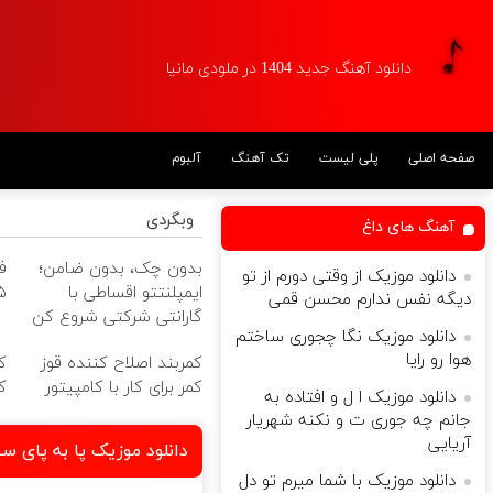
دانلود آهنگ جدید 1404 در ملودی مانیا
صفحه اصلی
پلی لیست
تک آهنگ
آلبوم
وبگردی
آهنگ های داغ
بدون چک، بدون ضامن؛
ف
دانلود موزیک از وقتی دورم از تو
ایمپلنتتو اقساطی با
۵۵٪ 
دیگه نفس ندارم محسن قمی
گارانتی شرکتی شروع کن
دانلود موزیک نگا چجوری ساختم
😁
هوا رو رایا
کمربند اصلاح کننده قوز
ک
کمر برای کار با کامپیتور
ک
دانلود موزیک ا ل و افتاده به
جانم چه جوری ت و نکنه شهریار
آریایی
دانلود موزیک پا به پای س
دانلود موزیک با شما میرم تو دل