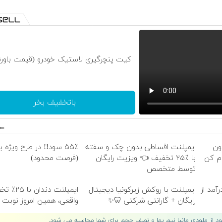
کیت پنچرگیری لاستیک خودرو (قیمت باورن
باتخفیف بخر
دون
ایمپلنت اقساطی بدون چک و سفته
۵۵٪ سود!! در طرح ویژه 
م کن
با ٪۲۵ تخفیف 👈 ویزیت رایگان
(فرصت محدود)
توسط متخصص
آمد از
ایمپلنت با روکش زیرکونیا دیجیتال
ایمپلنت دندان 
رایگان + گارانتی شرکتی 🦷✨
واقعی، همین امروز نوبت 
لود از ملودی مانیا نیم بها و نصف حجم برای شما محاسبه می شود.