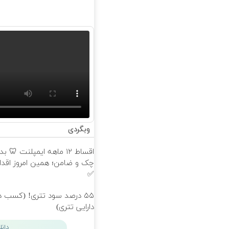
وبگردی
اقساط ۱۲ ماهه ایمپلنت 🦷 ب
چک و ضامن؛ همین امروز اقدا
✅
۵۵ درصد سود تتری! (کسب در
دارایی تتری)
دان