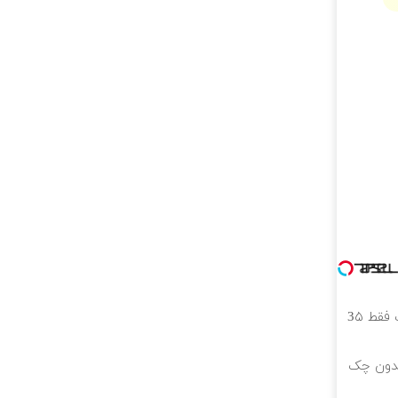
بلفاروپلاستی پلک پایین با ۱۰ میلیون تخفیف فقط 3۵
ت بدون چک