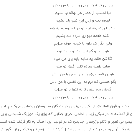
بی بی ترانه ها تویی و بس با من باش
بیا امشب از حصار هر بهانه رد بشیم
لهجه ناب و زلال این شبو بلد بشیم
ما دوتا رودخونه ایم تو دریا میرسیم به هم
نکنه طعمه دیواریا سرده سد بشیم
ولی انگار که دارم با خودم حرف میزنم
نازنینم تو کجایی صداتو نمیشنوم
نگا کن فقط یه سایه پابه پای من میاد
سایه طعنه میزنه تنها رفیق تو منم
نازنین فقط توی همین نفس با من باش
بگو هستی که برم به این قفس با من باش
گوش بده نبض ترانه تنها با تو میزنه
بی بی ترانه ها تویی و بس با من باش
جدید و فوق العاده‌ای از یکی از بهترین خوانندگان محبوبمان رونمایی می‌کنیم. این 
ن از گذشته ها در سبکی زیبا با تمامی اجزای جذابی که برای یک موزیک شنیدنی و پر
ی بی نظیر و تکنولوژی‌های جدیدی که در تولید این آهنگ به کار گرفته شده است، 
 به یک اثر بی‌نظیر در دنیای موسیقی تبدیل کرده است. همچنین، ترکیبی از الگوهای