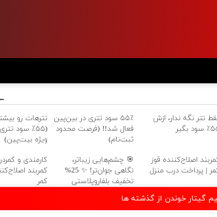
قط تتر نگه ندار، ازش
۵۵٪ سود تتری در بین‌پین
تترهات رو بیشت
سود بگیر
فعال شد!! (فرصت محدود
(۵۵٪ سود تتری
ثبت‌نام)
ویژه بیت‌پین)
مربند اصلاح‌کننده قوز
🎯 چشم‌هایی زیباتر،
کارمندی و کمردر
مر | پرداخت درب منزل
نگاهی جوان‌تر! ✨ 25%
کمربند اصلاح‌کنن
تخفیف بلفاروپلاستی
کمر
یم گیتار خوندن از گذشته ها