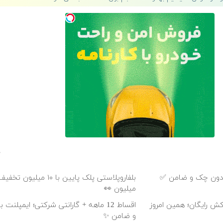
میلیون 👀
+ روکش رایگان؛ همین امروز
اقساط 12 ماهه + گارانتی شرکتی؛ ایمپلن
و ضامن ✨