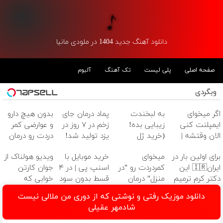
دانلود آهنگ جدید 1404 در ملودی مانیا
صفحه اصلی
پلی لیست
تک آهنگ
آلبوم
وبگردی
اگر میخوای
به لبخندت
پماد درمان جای
بدون هیچ دارو
ایمپلنت کنی
زیبایی بده!
زخم در ۷ روز در
و عوارضی کمر
الان وقتشه |
(خرید ژل
یزد تولید شد!
دردت رو درمان
فقط با ۲۵
سفیدکننده
(مشاوره بگیرید)
کن!
برای اولین بار در
میخوای
خرید موبایل با
ویدیو هولناک از
میلیون تومان!!!
دندان
(پرسش‌نامه)
ایران🇮🇷 این
کمردردت رو "در
اسنپ پی | در ۴
جوان کارتن
با40%تخفیف)
دکتر کرم ترمیم
منزل" درمان
قسط بدون سود
خوابی که
کننده 23 روزه
کنی؟ (◂فیلم +
و کارمزد!
میلیاردر شد.
دانلود موزیک رفتی و نوشتی که از دوری من ملالی نیست
ساخت!
◂پرسش‌نامه)
آموزش رایگان
شادمهر عقیلی