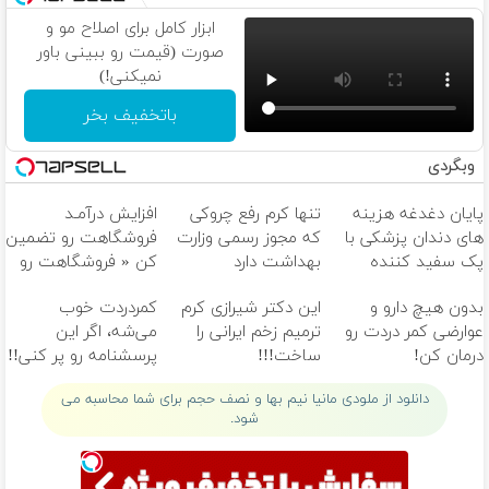
ابزار کامل برای اصلاح مو و
صورت (قیمت رو ببینی باور
نمیکنی!)
باتخفیف بخر
وبگردی
پایان دغدغه هزینه
تنها کرم رفع چروکی
افزایش درآمـد
های دندان پزشکی با
که مجوز رسمی وزارت
فروشگاهت رو تضمین
پک سفید کننده
بهداشت دارد
کن « فروشگاهت رو
خانگی
ثبت کن »
بدون هیچ دارو و
این دکتر شیرازی کرم
کمردردت خوب
عوارضی کمر دردت رو
ترمیم زخم ایرانی را
می‌شه، اگر این
درمان کن!
ساخت!!!
پرسشنامه رو پر کنی!!
(پرسش‌نامه)
دانلود از ملودی مانیا نیم بها و نصف حجم برای شما محاسبه می
شود.