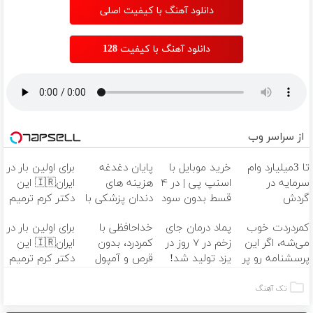
دانلود آهنگ با کیفیت اصلی
دانلود آهنگ با کیفیت 128
از سراسر وب
تا 3میلیارد وام
خرید موبایل با
پایان دغدغه
برای اولین بار در
سرمایه در
اسنپ پی | در ۴
هزینه های
ایران🇮🇷 این
گردش
قسط بدون سود
دندان پزشکی با
دکتر کرم ترمیم
فروشندگان =>
و کارمزد!
پک سفید
کننده 23 روزه
کمردردت خوب
پماد درمان جای
خداحافظی با
برای اولین بار در
فروشگاهت رو
کننده خانگی
ساخت!
می‌شه، اگر این
زخم در ۷ روز در
کمردرد، بدون
ایران🇮🇷 این
ثبت کن
پرسشنامه رو پر
یزد تولید شد!
قرص و آمپول
دکتر کرم ترمیم
کنی!!
(مشاوره بگیرید)
کننده 23 روزه
ساخت!
تک آهنگ