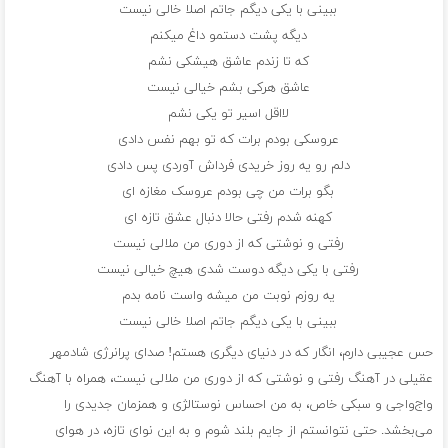
ببینی با یکی دیگم جاتم اصلا خالی نیست
دیگه پشت دستمو داغ میکنم
که تا زندم عاشق هیشکی نشم
عاشق هرکی بشم خیالی نیست
لااقل اسیر تو یکی نشم
عروسکی بودم برات که تو بهم نفس دادی
دلم رو یه روز خریدی فرداش آوردی پس دادی
بگو برات من چی بودم عروسک مغازه ای
کهنه شدم رفتی حالا دنبال عشق تازه ای
رفتی و نوشتی که از دوری من ملالی نیست
رفتی با یکی دیگه دوست شدی هیچ خیالی نیست
یه روزم نوبت من میشه واست نامه بدم
ببینی با یکی دیگم جاتم اصلا خالی نیست
حس عجیبی دارم، انگار که در دنیای دیگری هستم! صدای پرانرژی شادمهر
عقیلی در آهنگ رفتی و نوشتی که از دوری من ملالی نیست، همراه با آهنگ
واج‌واجی و سبکی خاص، به من احساس نوستالژی و همزمان جدیدی را
می‌بخشد. حتی نتوانستم از جایم بلند شوم و به این نوای تازه، در هوای