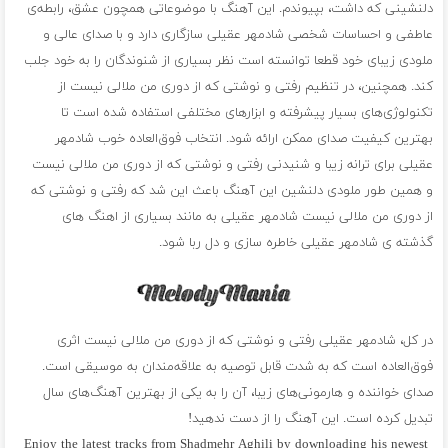
دلنشینی که داشت، بپیوندم. این آهنگ با موضوعاتی همچون عشق، رابطه‌ی
عاطفی و احساسات شخصی شادمهر عقیلی سازگاری دارد و با صدای عالی و
ملودی زیبای خود قطعا توانسته است نظر بسیاری از شنوندگان را به خود جلب
کند. همچنین، در تنظیم رفتی و نوشتی که از دوری من ملالی نیست از
تکنولوژی‌های بسیار پیشرفته و ابزارهای مختلفی استفاده شده است تا
بهترین کیفیت صدای ممکن ارائه شود. انتخاب فوق‌العاده خوب شادمهر
عقیلی برای ترانه زیبا و شنیدنی رفتی و نوشتی که از دوری من ملالی نیست
و همین طور ملودی دلنشین این آهنگ باعث این شد که رفتی و نوشتی که
از دوری من ملالی نیست شادمهر عقیلی به مانند بسیاری از اهنگ های
گذشته ی شادمهر عقیلی خاطره سازی و دل ربا شود.
در کل، شادمهر عقیلی رفتی و نوشتی که از دوری من ملالی نیست اثری
فوق‌العاده است که به شدت قابل توصیه به علاقه‌مندان به موسیقی است.
صدای خواننده و هارمونی‌های زیبا، آن را به یکی از بهترین آهنگ‌های سال
تبدیل کرده است. این آهنگ را از دست ندهید!
Enjoy the latest tracks from Shadmehr Aghili by downloading his newest