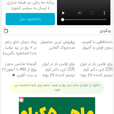
پنکه مه پاش دو طبقه شارژی
( ارسال به سراسر کشور)
باتخفیف بخر
وبگردی
خداحافظی با کمردرد،
پرفروش ترین محصول
پماد درمان جای زخم
بدون قرص و آمپول
ضدچروک آلمانی
در ۷ روز در یزد تولید
شد! (مشاوره بگیرید)
برای اولین بار در ایران
برای اولین بار در ایران
گردونه شانس بدون
🇮🇷 این دکتر کرم
🇮🇷 این دکتر کرم
پوچ از PS5 تا آیفون17
ترمیم کننده 23 روزه
ترمیم کننده 23 روزه
و بیت کوین 🔥
ساخت!
ساخت!
دانلود از ملودی مانیا نیم بها و نصف حجم برای شما محاسبه می
شود.