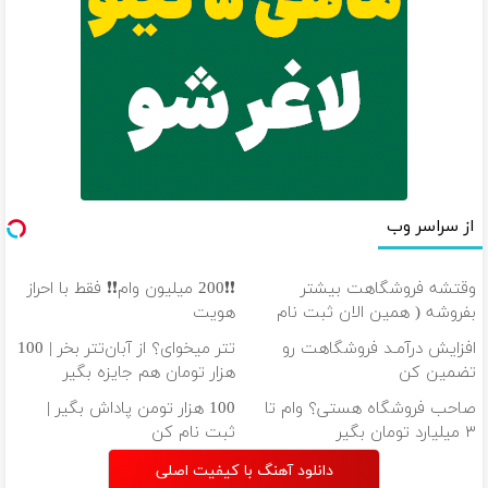
از سراسر وب
وقتشه فروشگاهت بیشتر
❗❗200 میلیون وام❗❗ فقط با احراز
بفروشه ( همین الان ثبت نام
هویت
کن )
افزایش درآمـد فروشگاهت رو
تتر میخوای؟ از آبان‌تتر بخر | 100
تضمین کن
هزار تومان هم جایزه بگیر
صاحب فروشگاه هستی؟ وام تا
100 هزار تومن پاداش بگیر |
۳ میلیارد تومان بگیر
ثبت نام کن
دانلود آهنگ با کیفیت اصلی