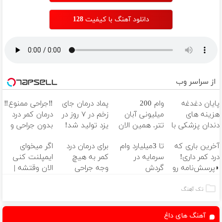
دانلود آهنگ با کیفیت 128
از سراسر وب
پایان دغدغه
وام 200
پماد درمان جای
‼️جراحی ممنوع‼️
هزینه های
میلیونی آبان
زخم در ۷ روز در
درمان کمر درد
دندان پزشکی با
تتر. همین الان
یزد تولید شد!
بدون جراحی و
پک سفید
احراز هویت کن!
(مشاوره بگیرید)
دوره نقاهت
آخرین باری که
تا 3میلیارد وام
برای درمان درد
اگر میخوای
کننده خانگی
درد کمر داری!
سرمایه در
کمر به هیچ
ایمپلنت کنی
◗پرسش‌نامه رو
گردش
وجه جراحی
الان وقتشه |
پر کن◖
فروشندگان =>
نکنید! ◀
فقط با ۲۵
فروشگاهت رو
پرسش‌نامه رو پر
میلیون تومان!!!
تک آهنگ
ثبت کن
کن ▶
آهنگ های داغ