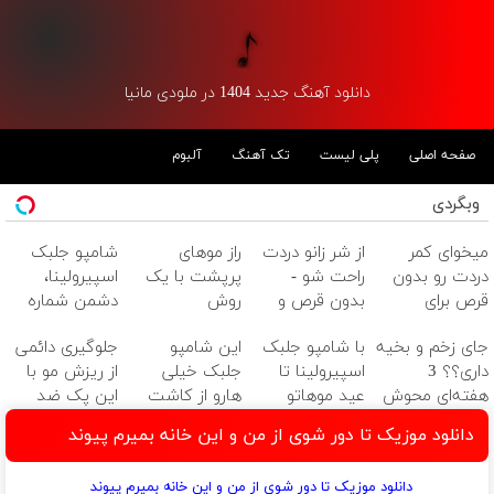
دانلود آهنگ جدید 1404 در ملودی مانیا
صفحه اصلی
پلی لیست
تک آهنگ
آلبوم
وبگردی
میخوای کمر
از شر زانو دردت
راز موهای
شامپو جلبک
دردت رو بدون
راحت شو -
پرپشت با یک
اسپیرولینا،
قرص برای
بدون قرص و
روش
دشمن شماره
همیشه خوب
عمل
طبیعی(شامپو
یک ریزش
جای زخم و بخیه
با شامپو جلبک
این شامپو
جلوگیری دائمی
کنی؟
جلبک
مو!45%تخفیف
داری؟؟ 3
اسپیرولینا تا
جلبک خیلی
از ریزش مو با
(◂پرسش‌نامه رو
اسپیرولینا)
ویژه
هفته‌ای محوش
عید موهاتو
هارو از کاشت
این پک ضد
پر کن)
کن!
پرپشت کن
مو منصرف
ریزش موی
دانلود موزیک تا دور شوی از من و این خانه بمیرم پیوند
کرده!
جلبک(تخفیف
ویژه)
دانلود موزیک تا دور شوی از من و این خانه بمیرم پیوند