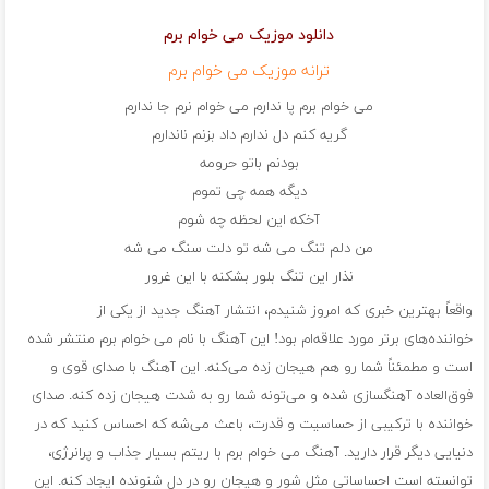
دانلود موزیک می خوام برم
ترانه موزیک می خوام برم
می خوام برم پا ندارم می خوام نرم جا ندارم
گریه کنم دل ندارم داد بزنم ناندارم
بودنم باتو حرومه
دیگه همه چی تموم
آخکه این لحظه چه شوم
من دلم تنگ می شه تو دلت سنگ می شه
نذار این تنگ بلور بشکنه با این غرور
واقعاً بهترین خبری که امروز شنیدم، انتشار آهنگ جدید از یکی از
خواننده‌های برتر مورد علاقه‌ام بود! این آهنگ با نام می خوام برم منتشر شده
است و مطمئناً شما رو هم هیجان زده می‌کنه. این آهنگ با صدای قوی و
فوق‌العاده آهنگسازی شده و می‌تونه شما رو به شدت هیجان زده کنه. صدای
خواننده با ترکیبی از حساسیت و قدرت، باعث می‌شه که احساس کنید که در
دنیایی دیگر قرار دارید. آهنگ می خوام برم با ریتم بسیار جذاب و پرانرژی،
توانسته است احساساتی مثل شور و هیجان رو در دل شنونده ایجاد کنه. این