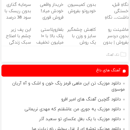
نگاهِ قبل،
بدون کمیسیون
خریدار واقعی
سرمایه گذاری
خستگی
خودروتو بفروش
خودش میاد!
بدون ریسک با
داشت... نگاهِ
فروش فوری
سود 38 درصد
بعد، انرژی داره
ماشین در همراه
سالانه📈
ماشینت رو
کاهش چشمگیر
بلفاروپلاستی
این پف زیر
🌸 بلفا با 25%
مکانیک
بدون دردسر
سایز و وزن با
پلک بالا با ۱۰
چشم با اصلاح
تخفیف
بفروش | بدون
یک روش
میلیون تخفیف
سبک زندگی
کمسیون 😍
خانگی60%تخفیف
فقط ۲۵ میلیون
درست بشو
✅
نیست 🤫
تک آهنگ
مشاوره رایگان
بگیر
آهنگ های داغ
دانلود موزیک تن این ماهی قرمز رنگ خون و اشک و آه آریان
موسوی
دانلود گلچین آهنگ های امیر افرو
دانلود موزیک یه جوری من عاشقتم که مهدی نریمانی
دانلود موزیک با یک بغل عکسای تو سعید آذر
دانلود موزیک توشه اي از غزل ببخش راه زيارت مرا