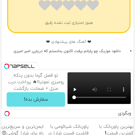
هنوز امتیازی ثبت نشده رفیق
❤️ آهنگ های پیشنهادی ❤️
دانلود موزیک چو پایانم برفت اکنون بدانستم که دریایی امیر امیری
تو فصل گرما بدون پنکه
رومیزی نمونیا!🔥 پرداخت درب
منزل + ضمانت بازگشت
سفارش بده!
وبگردی
بهترین پاوربانک با
پاوربانک شیائومی با
ایمن‌ترین و سریع‌ترین
کمترین قیمت❗
قابلیت فست شارژ در
راه برای شارژ گوشی😍