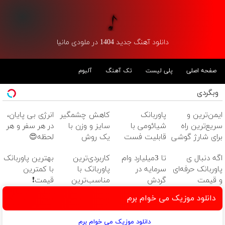
دانلود آهنگ جدید 1404 در ملودی مانیا
صفحه اصلی
پلی لیست
تک آهنگ
آلبوم
وبگردی
ایمن‌ترین و
پاوربانک
کاهش چشمگیر
انرژی بی پایان،
سریع‌ترین راه
شیائومی با
سایز و وزن با
در هر سفر و هر
برای شارژ گوشی
قابلیت فست
یک روش
لحظه😍
😍👌🏻
شارژ در زمان
خانگی60%تخفیف
پاوربانک
اگه دنبال ی
تا 3میلیارد وام
کاربردی‌ترین
بهترین پاوربانک
های بی برقی⚡
شیائومی با
پاوربانک حرفه‌ای
سرمایه در
پاوربانک با
با کمترین
تخفیف ویژه🔥
و قیمت
گردش
مناسب‌ترین
قیمت❗
مناسبی تخفیف
فروشندگان =>
قیمت❗
دانلود موزیک می خوام برم
رو از دست نده
فروشگاهت رو
👌🏻
ثبت کن
دانلود موزیک می خوام برم