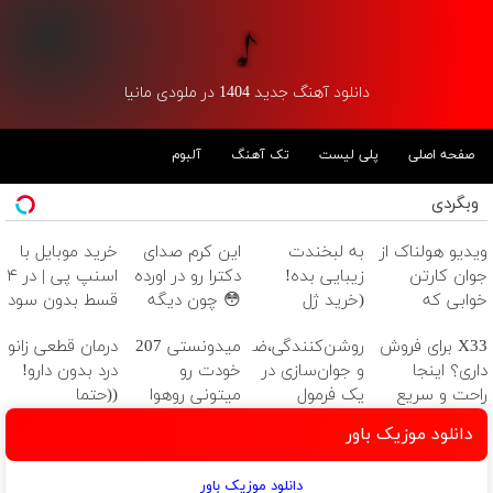
دانلود آهنگ جدید 1404 در ملودی مانیا
صفحه اصلی
پلی لیست
تک آهنگ
آلبوم
وبگردی
ویدیو هولناک از
به لبخندت
این کرم صدای
خرید موبایل با
جوان کارتن
زیبایی بده!
دکترا رو در اورده
اسنپ پی | در ۴
خوابی که
(خرید ژل
😳 چون دیگه
قسط بدون سود
میلیاردر شد.
سفیدکننده
نیازی نداری
و کارمزد!
X33 برای فروش
روشن‌کنندگی،ضد‌لک
میدونستی 207
درمان قطعی زانو
آموزش رایگان
دندان
بوتاکس کنی!!!
داری؟ اینجا
و جوان‌سازی در
خودت رو
درد بدون دارو!
با40%تخفیف)
راحت و سریع
یک فرمول
میتونی روهوا
((حتما
بفروشش
حرفه‌ای50%تخفیف
بفروشی؟اینجا
پرسش‌نامه رو پر
دانلود موزیک باور
سریع و راحت
کن))
بفروش
دانلود موزیک باور