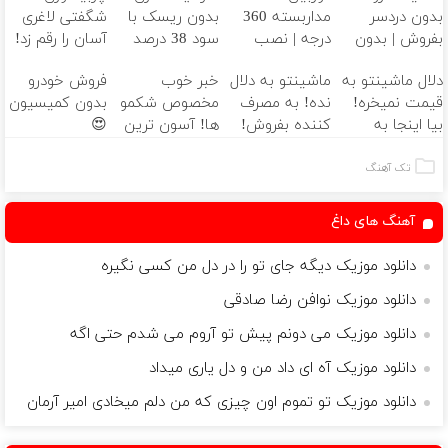
بدون دردسر
مداربسته 360
بدون ریسک با
شگفتی لاغری
بفروش | بدون
درجه | نصب
سود 38 درصد
آسان را رقم زد!
کمسیون 😍
آسان و راحت
سالانه📈
دلال ماشینتو به
ماشینتو به دلال
خبر خوب
فروش خودرو
قیمت نمیخره!
نده! به مصرف
مخصوص شکمو
بدون کمیسیون
بیا اینجا به
کننده بفروش!
ها! آسون ترین
😍
قیمت
بدون پاسخ به
روش لاغری
بفروش*فقط
یک تماس
معرفی شد
تک آهنگ
خریدار واقعی*
آهنگ های داغ
دانلود موزیک دیگه جای تو را در دل من کسی نگیره
دانلود موزیک نوافن رضا صادقی
دانلود موزیک می دونم پیش تو آروم می شدم حتی اگه
دانلود موزیک آه ای داد من و دل یاری میداد
دانلود موزیک تو تموم اون چیزی که من دلم میخادی امیر آرمان