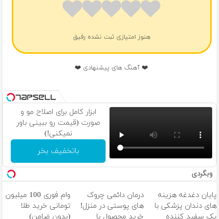
هنوز امتیازی ثبت نشده رفیق
❤️ آهنگ های پیشنهادی ❤️
ابزار کامل برای اصلاح مو و
صورت (قیمت رو ببینی باور
نمیکنی!)
باتخفیف بخر
وبگردی
پایان دغدغه هزینه
درمان دائمی چروک
وام فوری 100 میلیون
های دندان پزشکی با
های پوستی در منزل!
تومانی خرید طلا
پک سفید کننده
خرید محصول با
(بدون ضامن)