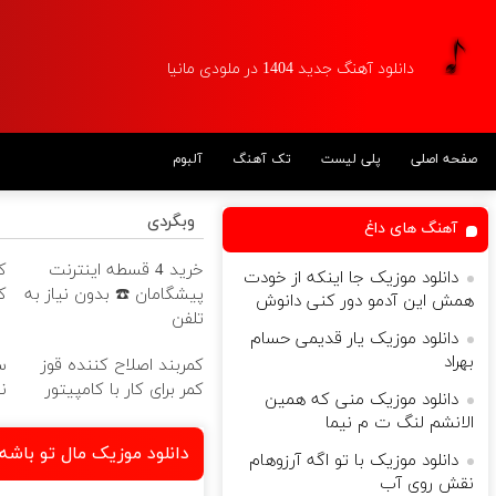
دانلود آهنگ جدید 1404 در ملودی مانیا
صفحه اصلی
پلی لیست
تک آهنگ
آلبوم
وبگردی
آهنگ های داغ
خرید 4 قسطه اینترنت
ک
دانلود موزیک جا اینکه از خودت
پیشگامان ☎️ بدون نیاز به
ک
همش این آدمو دور کنی دانوش
تلفن
دانلود موزیک یار قدیمی حسام
بهراد
کمربند اصلاح کننده قوز
س
کمر برای کار با کامپیتور
ن
دانلود موزیک منی که همین
الانشم لنگ ت م نیما
دانلود موزیک مال تو باش
دانلود موزیک با تو اگه آرزوهام
نقش روی آب