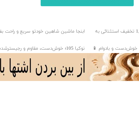
گوشی نوکیا 105 با 1,500,000 تخفیف استثنائی به
ابنجا ماشین شاهین خودتو سریع و راحت ب
 خوش‌دست و بادوام 📱
نوکیا 105؛ خوش‌دست، مقاوم و رجیسترشده!
🔥 گوشی موبایل نوکیا مدل nokia 105 رجیستر شده
خرید از زرپی تخفیف داره | 50% تخفیف کارمزد
دانلود آهنگ با کیفیت اصلی
دانلود آهنگ با کیفیت 128