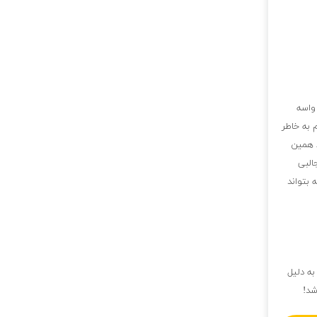
واسه
 به خاطر
ا همین
البی
 بتواند
ه دلیل
شد!