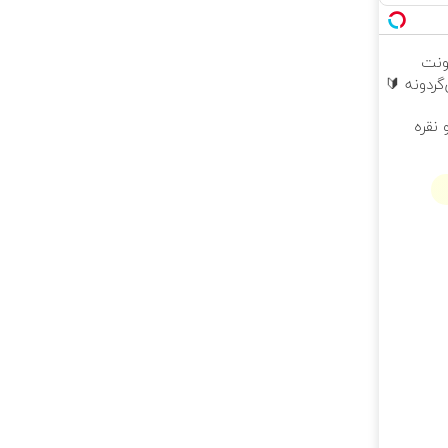
ونت
ردونه 🔰
 نقره