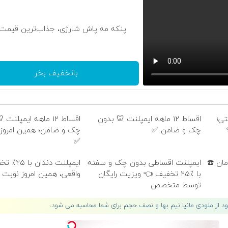
پنکه مه پاش شارژی، جذاب‌ترین قیمت با
باتخفیف بخر
کتی؛
اقساط ۱۲ ماهه ایمپلنت 🦷 بدون
اقساط ۱۲ ماهه ایمپلنت
چک و ضامن ✅
چک و ضامن؛ همین امروز 
✅
امان ☎️
ایمپلنت اقساطی بدون چک و سفته
ایمپلنت دندان 
با ٪۲۵ تخفیف 👈 ویزیت رایگان
واقعی، همین امروز نوبت 
توسط متخصص
لود از ملودی مانیا نیم بها و نصف حجم برای شما محاسبه می شود.