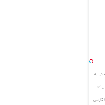
فیف استثنائی به
گارانتی