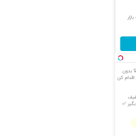
زار
 🦷 بدون
اقدام کن
با ۲۵٪ تخفیف
بگیر ✅