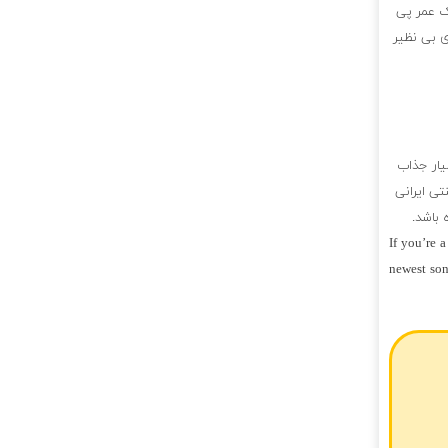
ک عمر پی
ی بی نظیر
یار جذاب
تی ایرانی
باشد.
If you’re 
newest son