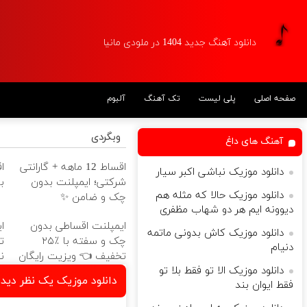
دانلود آهنگ جدید 1404 در ملودی مانیا
صفحه اصلی
پلی لیست
تک آهنگ
آلبوم
وبگردی
آهنگ های داغ
اقساط 12 ماهه + گارانتی
دانلود موزیک نباشی اکبر سیار
شرکتی؛ ایمپلنت بدون
ب
دانلود موزیک حالا که مثله هم
چک و ضامن ✨
دیوونه ایم هر دو شهاب مظفری
ایمپلنت اقساطی بدون
دانلود موزیک کاش بدونی ماتمه
چک و سفته با ٪۲۵
ت
دنیام
تخفیف 👈 ویزیت رایگان
ن
دانلود موزیک الا تو فقط بلا تو
توسط متخصص
دانلود موزیک یک نظر دیدم
فقط ایوان بند