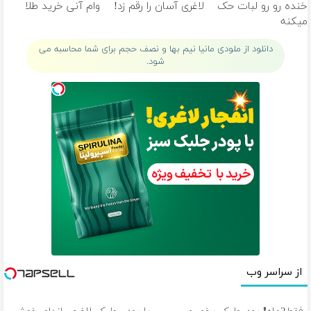
خنده رو رو لبات حک
لاغری آسان را رقم زد!
وام آنی خرید طلا
میکنه
خرید40%تخفیف
دانلود از ملودی مانیا نیم بها و نصف حجم برای شما محاسبه می
شود.
از سراسر وب