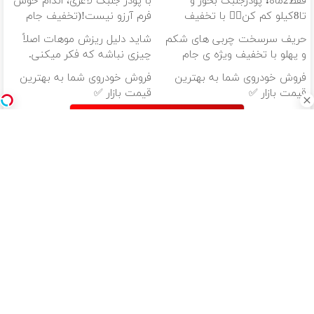
فقط2ماه❗ پودرجلبک بخور و
با پودر جلبک لاغری، اندام خوش
تا8کیلو کم کن👌🏻 با تخفیف
فرم آرزو نیست!(تخفیف جام
ویژه🔥
جهانی)
حریف سرسخت چربی های شکم
شاید دلیل ریزش موهات اصلاً
و پهلو با تخفیف ویژه ی جام
چیزی نباشه که فکر میکنی.
جهانی
فروش خودروی شما به بهترین
فروش خودروی شما به بهترین
قیمت بازار ✅
قیمت بازار ✅
دانلود آهنگ با کیفیت اصلی
دانلود آهنگ با کیفیت 128
از سراسر وب
پایان دغدغه
وام 200
۱ میلیون تومان
۱ میلیون تومان
هزینه های
میلیونی آبان
تخفیف داروهای
تخفیف
دندان پزشکی با
تتر. همین الان
لاغری منتخب با
محصولات