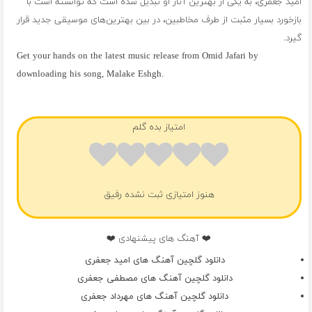
امید جعفری، به یکی از بهترین آثار او تبدیل شده است که توانسته است با
بازخورد بسیار مثبت از طرف مخاطبین، در بین بهترین‌های موسیقی جدید قرار
گیرد.
Get your hands on the latest music release from Omid Jafari by
downloading his song, Malake Eshgh.
فول آلبوم امید جعفری
امتیاز بده گلم
هنوز امتیازی ثبت نشده رفیق
❤️ آهنگ های پیشنهادی ❤️
دانلود گلچین آهنگ های امید جعفری
دانلود گلچین آهنگ های مصطفی جعفری
دانلود گلچین آهنگ های مهرداد جعفری