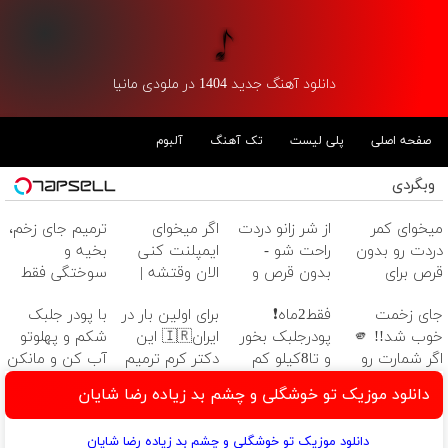
دانلود آهنگ جدید 1404 در ملودی مانیا
صفحه اصلی
پلی لیست
تک آهنگ
آلبوم
وبگردی
میخوای کمر
از شر زانو دردت
اگر میخوای
ترمیم جای زخم،
دردت رو بدون
راحت شو -
ایمپلنت کنی
بخیه و
قرص برای
بدون قرص و
الان وقتشه |
سوختگی فقط
همیشه خوب
عمل
فقط با ۲۵
در 3 هفته!!😍
جای زخمت
فقط2ماه❗
برای اولین بار در
با پودر جلبک
کنی؟
میلیون تومان!!!
خوب شد!! 🫵
پودرجلبک بخور
ایران🇮🇷 این
شکم و پهلوتو
(◂پرسش‌نامه رو
اگر شمارت رو
و تا8کیلو کم
دکتر کرم ترمیم
آب کن و مانکن
پر کن)
رایگان اینجا
کن👌🏻 با تخفیف
کننده 23 روزه
شو(تخفیف تا
دانلود موزیک تو خوشگلی و چشم بد زیاده رضا شایان
بزاری و مشاوره
ویژه🔥
ساخت!
امشب)
بگیری 🫵
دانلود موزیک تو خوشگلی و چشم بد زیاده رضا شایان