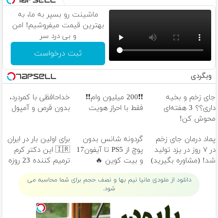
ماشینت رو بسپر به ما، به
بهترین قیمت میفروشیم! امن
و بی درد سر
ثبت درخواست
وبگردی
جای زخم و بخیه
❗❗200 میلیون وام❗❗
خداحافظی با کمردرد،
داری؟؟ 3 هفته‌ای
فقط با احراز هویت
بدون قرص و آمپول
محوش کن!
پماد درمان جای زخم
گردونه شانس بدون
برای اولین بار در ایران
در ۷ روز در یزد تولید
پوچ از PS5 تا آیفون17
🇮🇷 این دکتر کرم
شد! (مشاوره بگیرید)
و بیت کوین 🔥
ترمیم کننده 23 روزه
ساخت!
دانلود از ملودی مانیا نیم بها و نصف حجم برای شما محاسبه می
شود.