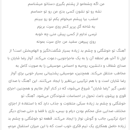
من اگه چشمامو از پشتم بگیری دستاتو میشناسم
نشه رو تو نشون کسی بدی من رو تو حساسم
امشب بیا پیشم میخوام یکم تو رو ببینم
یه شاخه گل پرپر کنم روی سرت بریزم
ترسی ندارم از کسی پیش منی چه خوبه
روی پیرهن سفید من جای سرت بمونه
آهنگ تو خوشگلی و چشم بد زیاده بسیار شگفت‌انگیز و الهام‌بخش است! از
اول تا آخر، هر لحظه آن را به یک ماجراجویی دعوت می‌کند. آواز رضا شایان با
صدای شفاف و دلنشین، روحیه و احساس موسیقی را به صورت کامل به
مخاطب منتقل می‌کند. همچنین، موسیقی پشتیبانی بسیار خوبی برای آواز
رضا شایان است و با هم ترکیبی بی‌نظیر را ایجاد می‌کنند. این آهنگ با صدای
نفس گیر “رضا شایان” شروع می‌شود، که در کنار آواز ملایم و همچنین اجرای
قوی و پرشور، باعث تحول در احساسات شنوندگان می‌شود. آهنگ تو
خوشگلی و چشم بد زیاده سبکی متفاوت و جذاب دارد که با استفاده از اجزای
مختلف صدایی مثل محکم بودن درام و بیس، بازی با فضا و حتی صدای دیگر
اجزا، ترکیبی جالب و گوش نواز را ایجاد می‌کند. قطعه تو خوشگلی و چشم بد
زیاده حاصل همکاری یک تیم فکری خوب است که با این میزان استقبال مردم،