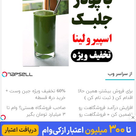
از سراسر وب
برای فروش بیشتر، همین حالا
60% تخفیف ویژه جین وست +
اقدام کن ( ثبت نام کن )
خرید در4 قسطه
افزایش درآمـد فروشگاهت رو
صاحب فروشگاه هستی؟ وام تا
تضمین کن « فروشگاهت رو
۳ میلیارد تومان بگیر
ثبت کن »
100 هزار تومن پاداش بگیر |
تتر میخوای؟ از آبان‌تتر بخر | 100
ثبت نام کن
هزار تومان هم جایزه بگیر