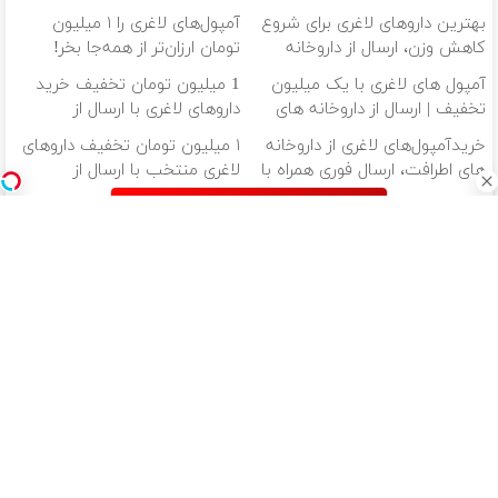
بهترین داروهای لاغری برای شروع
آمپول‌های لاغری را ۱ میلیون
کاهش وزن، ارسال از داروخانه
تومان ارزان‌تر از همه‌جا بخر!
های نزدیکت!
آمپول های لاغری با یک میلیون
1 میلیون تومان تخفیف خرید
تخفیف | ارسال از داروخانه های
داروهای لاغری با ارسال از
معتبر
داروخانه و پک یخ!
خریدآمپول‌های لاغری از داروخانه
۱ میلیون تومان تخفیف داروهای
های اطرافت، ارسال فوری همراه با
لاغری منتخب با ارسال از
پک یخ!
داروخانه نزدیکت
دانلود آهنگ با کیفیت اصلی
دانلود آهنگ با کیفیت 128
از سراسر وب
تا 3میلیارد وام
پایان دغدغه
گردونه شانس
خرید موبایل با
سرمایه در
هزینه های
بدون پوچ از PS5
اسنپ پی | در ۴