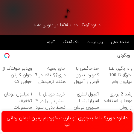
دانلود آهنگ جدید 1404 در ملودی مانیا
صفحه اصلی
پلی لیست
تک آهنگ
آلبوم
وبگردی
وام بگیر، طلا
خداحافظی با
جای بخیه
ویدیو هولناک از
بخر💰 تا 100
کمردرد، بدون
داری؟؟ فقط در 3
جوان کارتن
میلیون وام
قرص و آمپول
هفته ترمیمش
خوابی که
فوری بدون
کن!😍
میلیاردر شد.
رشد 2 برابری
آمپول لاغری
خرید موبایل با
۱ میلیون تومان
ضامن
آموزش رایگان
موها با استفاده
اسپارتینا، ا
اسنپ پی | در ۴
تخفیف
از روش
میلیون تومان
قسط بدون سود
محصولات
گیاهی45%تخفیف
ارزان‌تر از همه‌جا!
و کارمزد!
لاغری؛ یک قدم
دانلود موزیک اما بدجوری تو بازیت خوردیم زمین ایمان زمانی
فقط امروز
نزدیک‌تر به
نیا
شروع کاهش
وزن