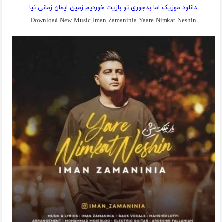
دانلود موزیک اما بدجوری تو بازیت خوردیم زمین ایمان زمانی نیا
Download New Music Iman Zamaninia Yaare Nimkat Neshin