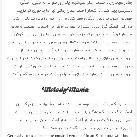
چقدر هیجان‌زده هستم! فکر نمی‌کردم یک روز بتوانم به چنین آهنگی
دسترسی پیدا کنم. با انتشار آهنگ ایمان زمانی نیا اما بدجوری تو بازیت
خوردیم زمین، به دنیای دیگری سفر کرده‌ام. آواز ایمان زمانی نیا دلم را شاد
کرد. این آهنگ فوق‌العاده است! باز هم به خاطر این احساس عجیب و مبهم،
چند بار آهنگ اما بدجوری تو بازیت خوردیم زمین ایمان زمانی نیا را گوش
دادم تا با مضمون آن آشنا شوم. احتمالا همین حس عجیب در دسترسی به
صدا و نوای جدید بود که به من نشان می‌داد آهنگ اما بدجوری تو بازیت
خوردیم زمین دارای چیز جالبی است. ایمان زمانی نیا سعی کرده تا در این ترانه
حس و احساس خود را به خوبی بیان کند و با انتشار اما بدجوری تو بازیت
خوردیم زمین بتواند دوباره جای پای خود را در دنیای موسیقی محکمتر کند.
من به هر کسی که عاشق موسیقی است، قطعا پیشنهاد می‌دهم که این
آهنگ جذاب و شگفت‌انگیز را بشنود. مطمئنا به دلیل موسیقی زیبا، ترانه
مفهومی و خلاقیت در ساختار آهنگ، همه از آهنگ ایمان زمانی نیا اما
بدجوری تو بازیت خوردیم زمین شگفت‌زده خواهند شد!
Get ready to experience the musical genius of Iman Zamaninia with his