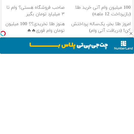
100 میلیون وام آنی خرید طلا
صاحب فروشگاه هستی؟ وام تا
(بازپرداخت 12 ماهه)
۳ میلیارد تومان بگیر
امروز طلا بخر، یک‌ساله پرداختش
هنوز طلا نخریدی؟؟ 100 میلیون
کن! (دریافت آنی وام)
تومان وام فوری🔥🔥
وام بگیر، طلا بخر💰 تا 100
طلا میخوای؟ تا 100 میلیون وام
میلیون وام فوری بدون ضامن
فوری خرید طلا‼️
دانلود آهنگ با کیفیت اصلی
دانلود آهنگ با کیفیت 128
از سراسر وب
ذخیره تخمدان
نزدیک به ۳۰
مرکز مام؛ بیش
بدون کمیسیون
پایین؟ راه درمان
سال تجربه در
از ۶۵٪ موفقیت
خودروتو بفروش