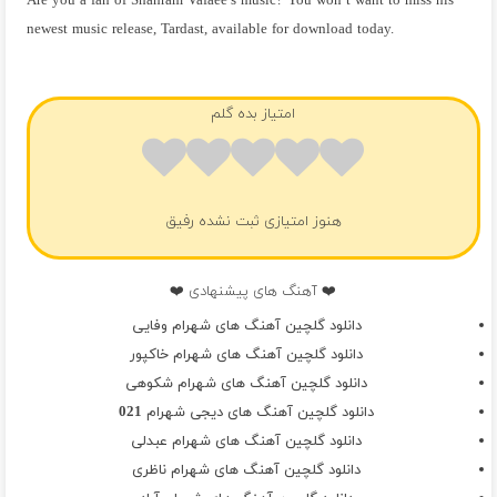
Are you a fan of Shahram Vafaee’s music? You won’t want to miss his
newest music release, Tardast, available for download today.
فول آلبوم شهرام وفایی
امتیاز بده گلم
هنوز امتیازی ثبت نشده رفیق
❤️ آهنگ های پیشنهادی ❤️
دانلود گلچین آهنگ های شهرام وفایی
دانلود گلچین آهنگ های شهرام خاکپور
دانلود گلچین آهنگ های شهرام شکوهی
دانلود گلچین آهنگ های دیجی شهرام 021
دانلود گلچین آهنگ های شهرام عبدلی
دانلود گلچین آهنگ های شهرام ناظری