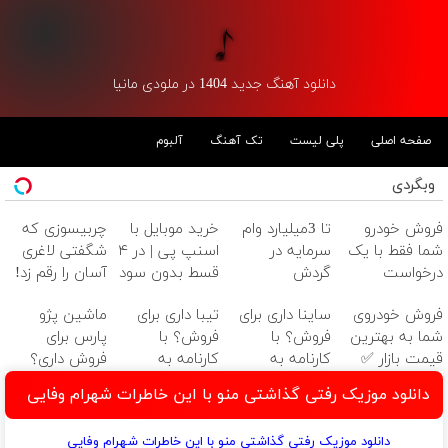
دانلود آهنگ جدید 1404 در ملودی مانیا
صفحه اصلی
پلی لیست
تک آهنگ
آلبوم
وبگردی
فروش خودرو
تا 3میلیارد وام
خرید موبایل با
چربیسوزی که
شما فقط با یک
سرمایه در
اسنپ پی | در ۴
شگفتی لاغری
درخواست
گردش
قسط بدون سود
آسان را رقم زد!
آنلاین ✔
فروشندگان =>
و کارمزد!
فروش خودروی
ساینا داری برای
تیبا داری برای
ماشین پژو
فروشگاهت رو
شما به بهترین
فروش؟ با
فروش؟ با
پارس برای
ثبت کن
قیمت بازار ✅
کارنامه به
کارنامه به
فروش داری؟
بهترین قیمت
بهترین قیمت
اینجا سریع
دانلود موزیک رفتی گذاشتی منو با این خاطرات شهرام وفایی
بفروش!
بفروش!
بفروشش
دانلود موزیک رفتی گذاشتی منو با این خاطرات شهرام وفایی