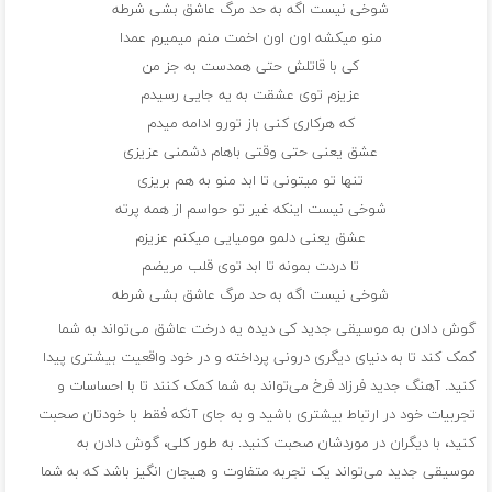
شوخی نیست اگه به حد مرگ عاشق بشی شرطه
منو میکشه اون اون اخمت منم میمیرم عمدا
کی با قاتلش حتی همدست به جز من
عزیزم توی عشقت به یه جایی رسیدم
که هرکاری کنی باز تورو ادامه میدم
عشق یعنی حتی وقتی باهام دشمنی عزیزی
تنها تو میتونی تا ابد منو به هم بریزی
شوخی نیست اینکه غیر تو حواسم از همه پرته
عشق یعنی دلمو مومیایی میکنم عزیزم
تا دردت بمونه تا ابد توی قلب مریضم
شوخی نیست اگه به حد مرگ عاشق بشی شرطه
گوش دادن به موسیقی جدید کی دیده یه درخت عاشق می‌تواند به شما
کمک کند تا به دنیای دیگری درونی پرداخته و در خود واقعیت بیشتری پیدا
کنید. آهنگ‌ جدید فرزاد فرخ می‌تواند به شما کمک کنند تا با احساسات و
تجربیات خود در ارتباط بیشتری باشید و به جای آنکه فقط با خودتان صحبت
کنید، با دیگران در موردشان صحبت کنید. به طور کلی، گوش دادن به
موسیقی جدید می‌تواند یک تجربه متفاوت و هیجان انگیز باشد که به شما