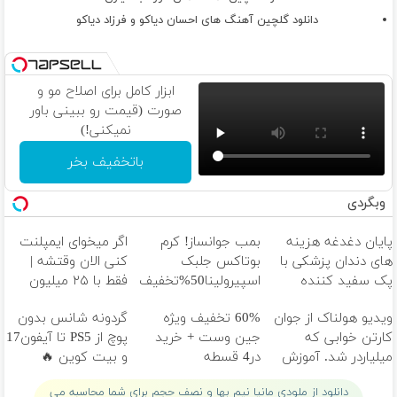
دانلود گلچین آهنگ های احسان دیاکو و فرزاد دیاکو
ابزار کامل برای اصلاح مو و
صورت (قیمت رو ببینی باور
نمیکنی!)
باتخفیف بخر
وبگردی
پایان دغدغه هزینه
بمب جوانساز! کرم
اگر میخوای ایمپلنت
های دندان پزشکی با
بوتاکس جلبک
کنی الان وقتشه |
پک سفید کننده
اسپیرولینا50%تخفیف
فقط با ۲۵ میلیون
خانگی
تومان!!!
ویدیو هولناک از جوان
60% تخفیف ویژه
گردونه شانس بدون
کارتن خوابی که
جین وست + خرید
پوچ از PS5 تا آیفون17
میلیاردر شد. آموزش
در4 قسطه
و بیت کوین 🔥
رایگان
دانلود از ملودی مانیا نیم بها و نصف حجم برای شما محاسبه می