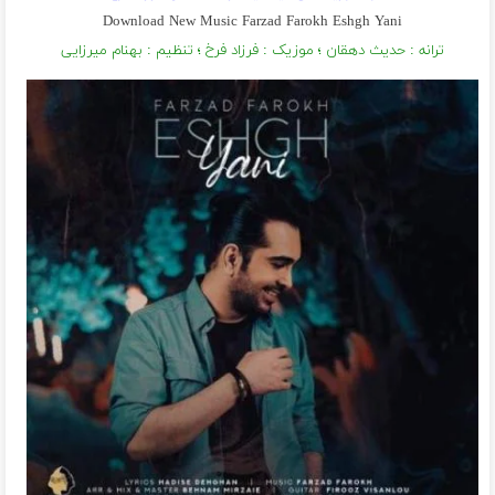
Download New Music Farzad Farokh Eshgh Yani
ترانه : حدیث دهقان ؛ موزیک : فرزاد فرخ ؛ تنظیم : بهنام میرزایی