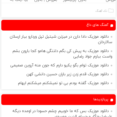
دارایی‌های
لاغریه (تا دیر
کمسیون 😍
قیمت
دیجیتال
نشده سفارش
بفروش*فقط
تک آهنگ
بده)
خریدار واقعی*
آهنگ های داغ
دانلود موزیک دادا دارن در میزنن شیتیل تپل وردارو بیار ارسلان
سالارخان
دانلود موزیک به پیش کی بگم دلتنگی هامو کجا بارون بشم
واست ببارم جواد رضایی
دانلود موزیک توام بگو یکیو دارم که جون منه آروین صمیمی
دانلود موزیک قدم زدن زیر باران حسین دانشی کهن
دانلود موزیک گفته بودم بی تو نمیشکنم میشکنم ایهام
پربازدیدها
دانلود موزیک ﺑﺲ ﻛﻪ ﻣﺎ ﺧﻮﺑﻴﻢ ﭼﺸﻢ ﺣﺴﻮدا در اوﻣﺪه دﻳﮕﻪ
علیرضا روزگار و حسام الدین موسوی