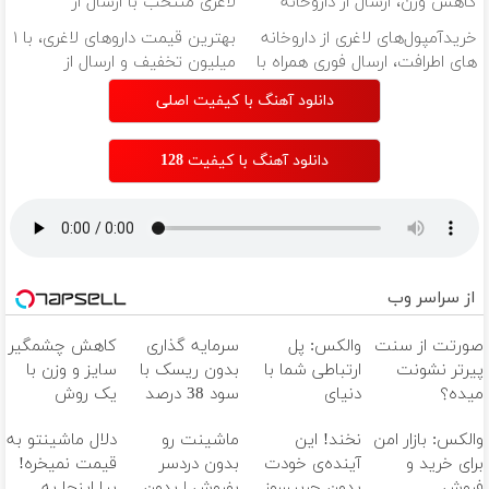
کاهش وزن، ارسال از داروخانه
لاغری منتخب با ارسال از
های نزدیکت!
داروخانه نزدیکت
خریدآمپول‌های لاغری از داروخانه
بهترین قیمت داروهای لاغری، با ۱
های اطرافت، ارسال فوری همراه با
میلیون تخفیف و ارسال از
پک یخ!
داروخانه‌
دانلود آهنگ با کیفیت اصلی
دانلود آهنگ با کیفیت 128
از سراسر وب
صورتت از سنت
والکس: پل
سرمایه گذاری
کاهش چشمگیر
پیرتر نشونت
ارتباطی شما با
بدون ریسک با
سایز و وزن با
میده؟
دنیای
سود 38 درصد
یک روش
اندولیفت برش
سرمایه‌گذاری
سالانه📈
خانگی60%تخفیف
والکس: بازار امن
نخند! این
ماشینت رو
دلال ماشینتو به
می‌گردونه 🔰
دیجیتال
برای خرید و
آینده‌ی خودت
بدون دردسر
قیمت نمیخره!
فروش
بدون چربیسوز
بفروش | بدون
بیا اینجا به