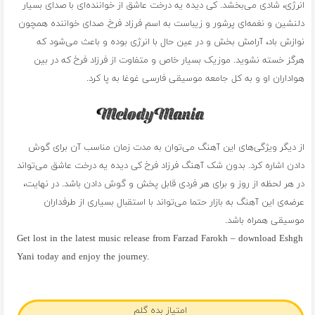
انرژی، شادی می‌بخشد. کی دیده یه درخت عاشق از خواننده‌ای با صدای بسیار
دلنشین و نغمه‌ای پرشور و زیباست به اسم فرزاد فرخ. صدای خواننده همچون
نوازش باد، آرامش بخش و در عین حال با انرژی بوده و باعث می‌شود که
هرگز خسته نشوید. موزیک بسیار خاص و متفاوت از فرزاد فرخ که در بین
هواداران او و به کل جامعه موسیقی فارسی غوغا به پا کرد.
از دیگر ویژگی‌های این آهنگ می‌توان به مدت زمان مناسب آن برای گوش
دادن اشاره کرد. بدون شک آهنگ فرزاد فرخ کی دیده یه درخت عاشق می‌تواند
در هر لحظه از روز و برای هر فردی قابل پخش و گوش دادن باشد. در نهایت،
عرضه‌ی این آهنگ به بازار حتما می‌تواند با استقبال بسیاری از طرفداران
موسیقی همراه باشد.
Get lost in the latest music release from Farzad Farokh – download Eshgh
Yani today and enjoy the journey.
فول آلبوم فرزاد فرخ
امتیاز بده گلم