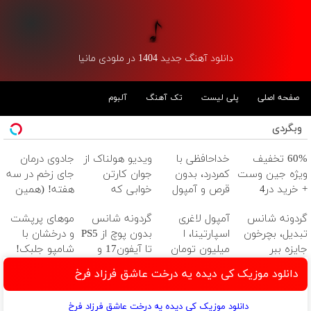
دانلود آهنگ جدید 1404 در ملودی مانیا
صفحه اصلی
پلی لیست
تک آهنگ
آلبوم
وبگردی
60% تخفیف
خداحافظی با
ویدیو هولناک از
جادوی درمان
ویژه جین وست
کمردرد، بدون
جوان کارتن
جای زخم در سه
+ خرید در4
قرص و آمپول
خوابی که
هفته! (همین
قسطه
میلیاردر شد.
حالا رایگان
گردونه شانس
آمپول لاغری
گردونه شانس
موهای پرپشت
آموزش رایگان
صحبت کنید)
تبدیل، بچرخون
اسپارتینا، ا
بدون پوچ از PS5
و درخشان با
جایزه ببر
میلیون تومان
تا آیفون17 و
شامپو جلبک!
ارزان‌تر از همه‌جا!
بیت کوین 🔥
دانلود موزیک کی دیده یه درخت عاشق فرزاد فرخ
دانلود موزیک کی دیده یه درخت عاشق فرزاد فرخ