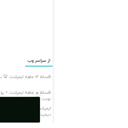
از سراسر وب
اقساط ۱۲ ماهه ایمپلنت 🦷 بدون چک و ضامن ✅
اقساط ۱۲ ماهه ایمپلنت 
نوبت بگیر ✅🦷
ایمپلنت اقساطی گارانتی‌دار 
دیجیتال رایگان 💫