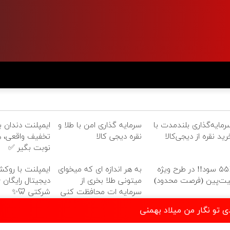
رمایه‌گذاری بلندمدت با
سرمایه گذاری امن با طلا و
رید نقره از دیجی‌کالا
نقره دیجی کالا
تخفیف واقعی، ه
نوبت بگیر ✅
۵۵٪ سود!! در طرح ویژه
به هر اندازه ای که میخوای
ایمپلنت با روکش
یت‌پین (فرصت محدود)
میتونی طلا بخری از
دیجیتال رایگان +
سرمایه ات محافظت کنی
شرکتی 🦷✨
ی تو نگار من میلاد بهمنی