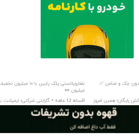
میلیون 👀
+ روکش رایگان؛ همین امروز
اقساط 12 ماهه + گارانتی شرکتی؛ ایمپلن
و ضامن ✨
 با روکش زیرکونیا
ایمپ
👈 ویزیت رایگان توسط متخصص
دانلود آهنگ با کیفیت اصلی