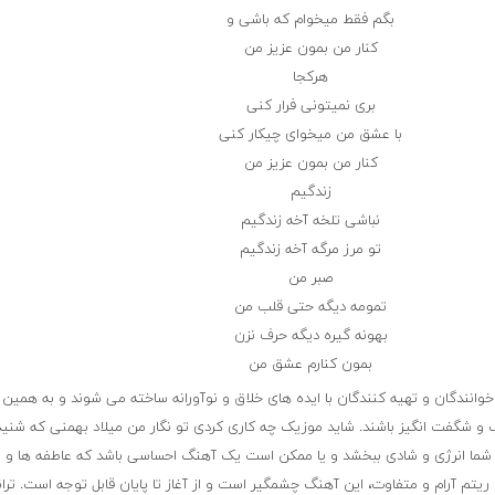
بگم فقط میخوام که باشی و
کنار من بمون عزیز من
هرکجا
بری نمیتونی فرار کنی
با عشق من میخوای چیکار کنی
کنار من بمون عزیز من
زندگیم
نباشی تلخه آخه زندگیم
تو مرز مرگه آخه زندگیم
صبر من
تمومه دیگه حتی قلب من
بهونه گیره دیگه حرف نزن
بمون کنارم عشق من
انندگان و تهیه کنندگان با ایده های خلاق و نوآورانه ساخته می شوند و به همین
ب و شگفت انگیز باشند. شاید موزیک چه کاری کردی تو نگار من میلاد بهمنی که شنی
 شما انرژی و شادی ببخشد و یا ممکن است یک آهنگ احساسی باشد که عاطفه ها و 
ریتم آرام و متفاوت، این آهنگ چشمگیر است و از آغاز تا پایان قابل توجه است. تران