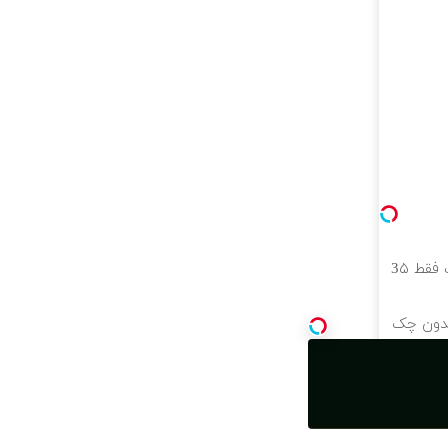
بلفاروپلاستی پلک پایین با ۱۰ میلیون تخفیف فقط 3۵
ت بدون چک
لنت اقساطی بدون چک و سفته با ٪۲۵ تخفیف