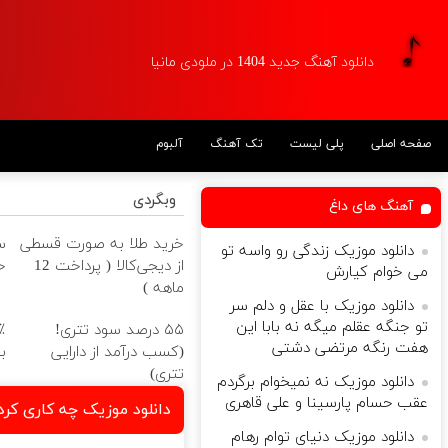
دانلود آهنگ جدید 1404 در ملودی مانیا
صفحه اصلی
پلی لیست
تک آهنگ
آلبوم
وبگردی
آهنگ های داغ
خرید طلا به صورت قسطی
س
دانلود موزیک زندگی رو واسه تو
از دیجی‌کالا ( پرداخت 12
خ
می خوام کیارش
ماهه )
دانلود موزیک با عقل و دلم سر
تو جنگه عقلم میگه نه بابا این
۵۵ درصد سود تتری!
هفت رنگه مرتضی دشتی
(کسب درآمد از دارایی
ب
تتری)
دانلود موزیک نه نمیخوام برگردم
عقب حسام پارسینا و علی قاهری
دانلود موزیک چه کاری کرد
دانلود موزیک دنیای توام رهام