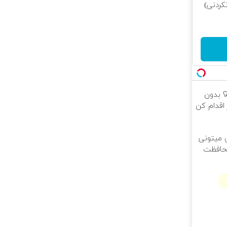
کردنی)
 🦷 بدون
اقدام کن
ی میتونی
محافظت