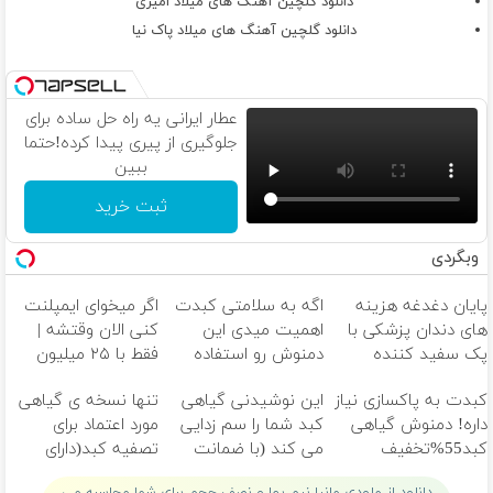
دانلود گلچین آهنگ های میلاد امیری
دانلود گلچین آهنگ های میلاد پاک نیا
عطار ایرانی یه راه حل ساده برای
جلوگیری از پیری پیدا کرده!حتما
ببین
ثبت خرید
وبگردی
پایان دغدغه هزینه
اگه به سلامتی کبدت
اگر میخوای ایمپلنت
های دندان پزشکی با
اهمیت میدی این
کنی الان وقتشه |
پک سفید کننده
دمنوش رو استفاده
فقط با ۲۵ میلیون
خانگی
کن
تومان!!!
کبدت به پاکسازی نیاز
این نوشیدنی گیاهی
تنها نسخه ی گیاهی
داره! دمنوش گیاهی
کبد شما را سم زدایی
مورد اعتماد برای
کبد55%تخفیف
می کند (با ضمانت
تصفیه کبد(دارای
مرجوعی)
سیب سلامت)