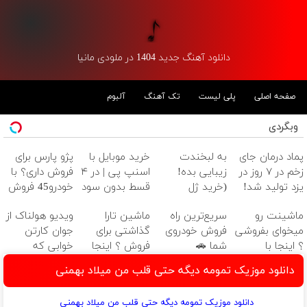
دانلود آهنگ جدید 1404 در ملودی مانیا
صفحه اصلی
پلی لیست
تک آهنگ
آلبوم
وبگردی
پماد درمان جای
به لبخندت
خرید موبایل با
پژو پارس برای
زخم در ۷ روز در
زیبایی بده!
اسنپ پی | در ۴
فروش داری؟ با
یزد تولید شد!
(خرید ژل
قسط بدون سود
خودرو45 فروش
(مشاوره بگیرید)
سفیدکننده
و کارمزد!
سریع تر داری
ماشینت رو
سریع‌ترین راه
ماشین تارا
ویدیو هولناک از
دندان
میخوای بفروشی
فروش خودروی
گذاشتی برای
جوان کارتن
با40%تخفیف)
؟ اینجا با
شما 🚗
فروش ؟ اینجا
خوابی که
خودرو45 یکروزه
سریع و راحت
میلیاردر شد.
دانلود موزیک تمومه دیگه حتی قلب من میلاد بهمنی
بفروش
بفروش
آموزش رایگان
دانلود موزیک تمومه دیگه حتی قلب من میلاد بهمنی