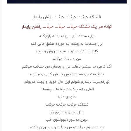
قشنگه حرفات حرفات حرفات
راشان پایدار
ترانه موزیک قشنگه حرفات حرفات حرفات راشان پایدار
بزار دستات لای موهام باشه بازی‌کنه
بزار چشمات به چشام یه خورده عشق حالی کنه
گلدونا با دست تو آب‌میخورن‌من و ببین
من حسادت میکنم
اگه گاهی بد میشم باهات من و ببخش من حماقت میکنم
به قیمت جونمم‌ شده من تا تش کنار تو‌میمونم
نیازمه‌سرت باشه‌رو شونم این حال خوبم و بهت مدیونم
قفلی داره چشمات چشمات چشمات
ملودی مانیا
قشنگه حرفات حرفات حرفات
مثل یه پروانه بمون‌تو
بچرخ به دور دیوونتون خب
دوست دارم حرف تو من حرف تو من هی وا کنم