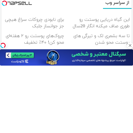
از سراسر وب
این گیاه دریایی پوستت رو
برای نابودی چروکات سراغ هیچی
طوری صاف میکنه انگار 20سال
جز جوانساز جلبک
جوون شدی
نرو(تخفیف40%)
تا سه بشمری لک و تیرگی های
چروک‌های پوستت رو ۲ هفته‌ای
پوستت محو شدن
محو کن! ۴۰٪ تخفیف
با دوره جامع لینگانو ، مکالمه
لوسیون ویتامین سی بهترین
انگلیسی رو حرفه ای یاد بگیر
نابود کننده لک های پوستی
دانلود آهنگ با کیفیت اصلی
دانلود آهنگ با کیفیت 128
از سراسر وب