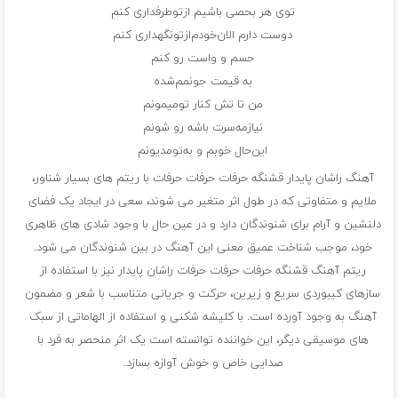
توی هر بحصی باشیم از‌تو‌طرفداری کنم
دوست دارم الان‌خودم‌از‌تو‌نگهداری کنم
حسم و واست رو کنم
به قیمت جونمم‌شده
من تا تش کنار تو‌میمونم
نیازمه‌سرت باشه رو شونم
این‌حال خوبم و به‌تو‌مدیونم
آهنگ راشان پایدار قشنگه حرفات حرفات حرفات با ریتم های بسیار شناور،
ملایم و متفاوتی که در طول اثر متغیر می شوند، سعی در ایجاد یک فضای
دلنشین و آرام برای شنوندگان دارد و در عین حال با وجود شادی های ظاهری
خود، موجب شناخت عمیق معنی این آهنگ در بین شنوندگان می شود.
ریتم آهنگ قشنگه حرفات حرفات حرفات راشان پایدار نیز با استفاده از
سازهای کیبوردی سریع و زیرین، حرکت و جریانی متناسب با شعر و مضمون
آهنگ به وجود آورده است. با کلیشه شکنی و استفاده از الهاماتی از سبک
های موسیقی دیگر، این خواننده توانسته است یک اثر منحصر به فرد با
صدایی خاص و خوش آوازه بسازد.