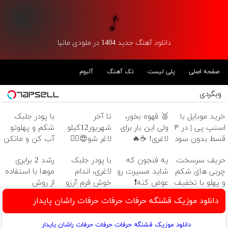
دانلود آهنگ جدید 1404 در ملودی مانیا
صفحه اصلی
پلی لیست
تک آهنگ
آلبوم
وبگردی
خرید موبایل با
🥈 قهوه بخور،
تا آخر
با پودر جلبک
اسنپ پی | در ۴
ولی این بار برای
شهریور12کیلو
شکم و پهلوتو
قسط بدون سود
لاغری! ☕🔥
لاغر شو😍👌🏻
آب کن و مانکن
و کارمزد!
شو(تخفیف تا
حریف سرسخت
یه فنجون که
با پودر جلبک
رشد 2 برابری
امشب)
چربی های شکم
شاید مسیرت رو
لاغری، اندام
موها با استفاده
و پهلو با تخفیف
عوض کنه❗
خوش فرم آرزو
از روش
ویژه ی جام
نیست!(تخفیف
گیاهی45%تخفی
دانلود موزیک قشنگه حرفات حرفات حرفات راشان پایدار
جهانی
جام جهانی)
فقط امروز
دانلود موزیک قشنگه حرفات حرفات حرفات راشان پایدار