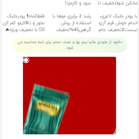
مانکن شو(تخفیف تا
سود و کارمزد!
امشب)
با پودر جلبک لاغری،
رشد 2 برابری موها با
فقط2ماه❗ پودرجلبک
اندام خوش فرم آرزو
استفاده از روش
بخور و تا8کیلو کم کن
نیست!(تخفیف جام
گیاهی45%تخفیف
👌🏻 با تخفیف ویژه🔥
جهانی)
فقط امروز
دانلود از ملودی مانیا نیم بها و نصف حجم برای شما محاسبه می
شود.