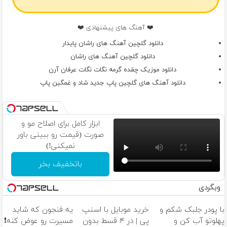
❤️ آهنگ های پیشنهادی ❤️
دانلود گلچین آهنگ های راشان پایدار
دانلود گلچین آهنگ های راشان
دانلود موزیک چقده گرمه نگات نگات عرفان آرن
دانلود آهنگ های گلچین پاپ جدید شاد و غمگین پاپ
ابزار کامل برای اصلاح مو و
صورت (قیمت رو ببینی باور
نمیکنی!)
باتخفیف بخر
وبگردی
با پودر جلبک شکم و
خرید موبایل با اسنپ
یه فنجون که شاید
پهلوتو آب کن و
پی | در ۴ قسط بدون
مسیرت رو عوض کنه❗