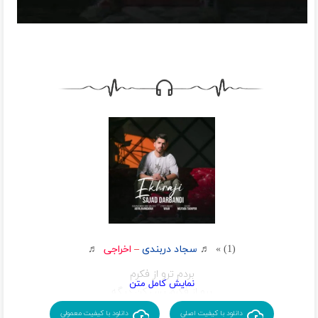
(1) » ♬
سجاد دربندی
–
اخراجی
♬
بردم ترو از فکرم
برو از فکرم بس کن دیگه
بس کن دیگه
دانلود با کیفیت اصلی
دانلود با کیفیت معمولی