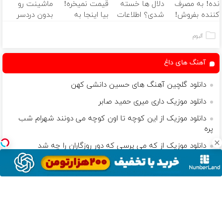
نده! به مصرف
دلال ها خسته
قیمت نمیخره!
ماشینت رو
کننده بفروش!
شدی؟ اطلاعات
بیا اینجا به
بدون دردسر
بدون پاسخ به
ماشینت رو
قیمت
بفروشی؟ بدون
یک تماس
اینجا ثبت کن
بفروش*فقط
کمیسیون
آلبوم
خریدار واقعی*
آهنگ های داغ
دانلود گلچین آهنگ های حسین دانشی کهن
دانلود موزیک داری میری حمید صابر
دانلود موزیک از این کوچه تا اون کوچه می دونند شهرام شب
پره
دانلود موزیک از که می پرسی که دور روزگاران را چه شد
دانلود موزیک تو میدونی زبون شاپرک ها رو
پربازدیدها
دانلود موزیک اگه نباشه دستای تو تو دستام عرفان حسینی