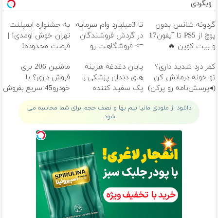
وبگردی
گردونه شانس بدون
تا 3میلیارد وام سرمایه
به جشنواره ایمپلنت
پوچ از PS5 تا آیفون17
در گردش فروشندگان
تهران خوش اومدی! |
و بیت کوین 🔥
=> فروشگاهت رو
فرصت محدوده!
ثبت کن
مشاوره رایگان بگیر!
کمر درد شدید داری؟
پایان دغدغه هزینه
ماشین 206 برای
تو خونه درمانش کن
های دندان پزشکی با
فروش داری؟ با
(◂پرسش‌نامه رو پرکن)
پک سفید کننده
خودرو45 سریع بفروش
خانگی
دانلود از ملودی مانیا نیم بها و نصف حجم برای شما محاسبه می
شود.