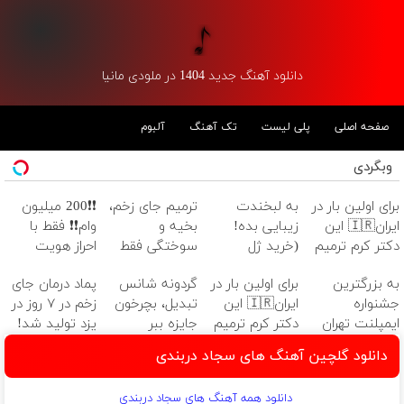
دانلود آهنگ جدید 1404 در ملودی مانیا
صفحه اصلی
پلی لیست
تک آهنگ
آلبوم
وبگردی
برای اولین بار در
به لبخندت
ترمیم جای زخم،
❗❗200 میلیون
ایران🇮🇷 این
زیبایی بده!
بخیه و
وام❗❗ فقط با
دکتر کرم ترمیم
(خرید ژل
سوختگی فقط
احراز هویت
کننده 23 روزه
سفیدکننده
در 3 هفته!!😍
به بزرگترین
برای اولین بار در
گردونه شانس
پماد درمان جای
ساخت!
دندان
جشنواره
ایران🇮🇷 این
تبدیل، بچرخون
زخم در ۷ روز در
با40%تخفیف)
ایمپلنت تهران
دکتر کرم ترمیم
جایزه ببر
یزد تولید شد!
خوش اومدید! |
کننده 23 روزه
(مشاوره بگیرید)
دانلود گلچین آهنگ های سجاد دربندی
فقط ۲۵ میلیون
ساخت!
!
دانلود همه آهنگ های سجاد دربندی