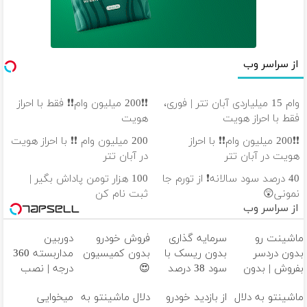
از سراسر وب
وام 15 میلیاردی آبان تتر | فوری،
❗❗200 میلیون وام❗❗ فقط با احراز
فقط با احراز هویت
هویت
❗❗200 میلیون وام❗❗ با احراز
200 میلیون وام ❗❗ با احراز هویت
هویت در آبان تتر
در آبان تتر
40 درصد سود سالانه❗ از تورم جا
100 هزار تومن پاداش بگیر |
نمونی😲
ثبت نام کن
از سراسر وب
ماشینت رو
سرمایه گذاری
فروش خودرو
دوربین
بدون دردسر
بدون ریسک با
بدون کمیسیون
مداربسته 360
بفروش | بدون
سود 38 درصد
😍
درجه | نصب
کمسیون 😍
سالانه📈
آسان و راحت
ماشینتو به دلال
از بازدید خودرو
دلال ماشینتو به
میخوایی