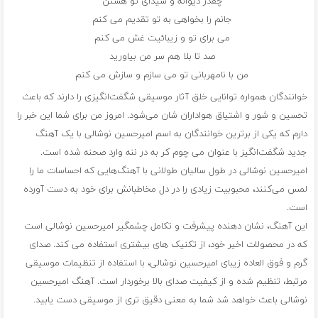
چقدر دیوانه و شیدای تو هستن
جانم را بخواهی به تو تقدیم می کنم
می برای تو و زیبائیت غش می کنم
صد تا بلا هم سر من بیاورید
من با نامهربانی تو می سازم و سازش می کنم
خوانندگان همواره توانایی خلق آثار موسیقی شگفت‌انگیزی را دارند که باعث
تحسین و شور و اشتیاق هواداران شان می‌شود. امروز من برای شما این خبر را
دارم که یکی از برترین خوانندگان به اسم امیرحسین نوشالی با یک آهنگ
جدید شگفت‌انگیز با عنوان می چوم کر به در ننه وارد صحنه شده است.
امیرحسین نوشالی در طول سالیان طولانی با آهنگ‌هایی که احساسات ما را
لمس می‌کنند، محبوبیت زیادی را در دل مخاطبانش برای خود به دست آورده
است.
این آهنگ، نشان دهنده پیشرفت و تکامل چشمگیر امیرحسین نوشالی است
که در محصولات اخیر خود، از تکنیک های بیشتری استفاده می کند. صدای
گرم و فوق العاده زیبای امیرحسین نوشالی، با استفاده از تنظیمات موسیقی
مرتبط، تنظیم شده و از کیفیت صدای بالا برخوردار است. آهنگ امیرحسین
نوشالی باعث خواهد شد شما به معنی دقیق تری از موسیقی دست یابید.