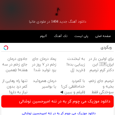
دانلود آهنگ جدید 1404 در ملودی مانیا
صفحه اصلی
پلی لیست
تک آهنگ
آلبوم
وبگردی
برای اولین بار در
به لبخندت
پماد درمان جای
جادوی درمان
ایران🇮🇷 این
زیبایی بده!
زخم در ۷ روز در
جای زخم در سه
دکتر کرم ترمیم
(خرید ژل
یزد تولید شد!
هفته! (همین
کننده 23 روزه
سفیدکننده
(مشاوره بگیرید)
حالا رایگان
ترمیم جای زخم،
با کمردرد
درمان همروئید
تنها راه رهایی از
ساخت!
دندان
صحبت کنید)
بخیه و
خداحافظی کن!
یا بواسیر
کمر درد بدون
با40%تخفیف)
سوختگی فقط
(فیلم و ببین ◀
نیاز به دارو!
در 3 هفته!!😍
پرسش‌نامه رو
(◂پرسش‌نامه)
دانلود موزیک می چوم کر به در ننه امیرحسین نوشالی
پرکن)
دانلود موزیک می چوم کر به در ننه امیرحسین نوشالی