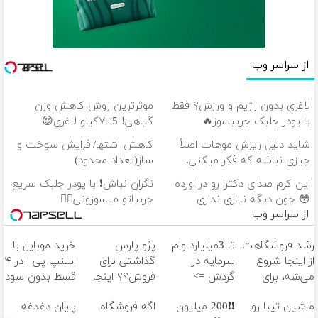
از سراسر وب
لاغری بدون رژیم و ورزش؟ فقط
موثرترین روش کاهش وزن
با پودر جلبک چریبسوز🔥
گیاهی! 5تا۷کیلو لاغری😍
شاید دلیل ریزش موهات اصلاً
کاهش اشتها/افزایش سوخت و
چیزی نباشه که فکر میکنی.
ساز(تعداد محدود)
این کرم صدای دکترا رو در اورده
نگران نباش❗ با پودر جلبک سریع
😳 چون دیگه نیازی نداری
چربیاتو میسوزونی👌🏻
از سراسر وب
بوتاکس کنی!!!
رشد فروشگاهت
تا 3میلیارد وام
پژو پارس
خرید موبایل با
از اینجا شروع
سرمایه در
گذاشتی برای
اسنپ پی | در ۴
می‌شه، برای
گردش =>
فروش؟؟ اینجا
قسط بدون سود
درآمد بیشتر،
فروشگاهت رو
راحت بفروشش
و کارمزد!
ماشین تیبا رو
❗❗200 میلیون
اگه فروشگاه
پایان دغدغه
آماده‌ای؟
ثبت کن