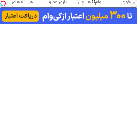
میخوای
وام❗❗ هر چی
داری عضو
هزینه های
بفروشی؟ اینجا
میخوای باهاش
فروشندگان
دندان پزشکی با
بدون آگهی و در
بخر!!
دیجی پی شو ،
پک سفید
چند ساعت
فروش رو بالا ببر
کننده خانگی
آلبوم
بفروشش
آهنگ های داغ
دانلود موزیک و سقوط زیاد وصعود کم تیارو
دانلود موزیک بهونت اینه که آروم‌تر شی سهیل یاسان
دانلود موزیک قسم خوردی بر ماه که عاشقترینی
دانلود موزیک ماه قشنگم کیا خوش کلام
دانلود موزیک من خاسته هام با تو فرق دارن از ریشه از این
دردناک تر هم میشه امیر تتلو
پربازدیدها
دانلود موزیک اما بدجوری تو بازیت خوردیم زمین ایمان زمانی نیا