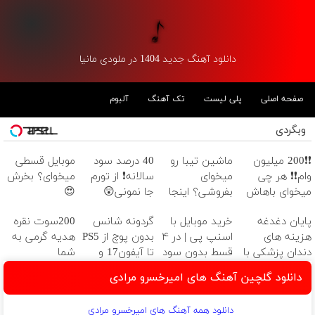
دانلود آهنگ جدید 1404 در ملودی مانیا
صفحه اصلی
پلی لیست
تک آهنگ
آلبوم
وبگردی
❗❗200 میلیون
ماشین تیبا رو
40 درصد سود
موبایل قسطی
وام❗❗ هر چی
میخوای
سالانه❗ از تورم
میخوای؟ بخرش
میخوای باهاش
بفروشی؟ اینجا
جا نمونی😲
😍
بخر!!
بدون آگهی و در
پایان دغدغه
خرید موبایل با
گردونه شانس
200سوت نقره
چند ساعت
هزینه های
اسنپ پی | در ۴
بدون پوچ از PS5
هدیه گرمی به
بفروشش
دندان پزشکی با
قسط بدون سود
تا آیفون17 و
شما
پک سفید
و کارمزد!
بیت کوین 🔥
دانلود گلچین آهنگ های امیرخسرو مرادی
کننده خانگی
دانلود همه آهنگ های امیرخسرو مرادی