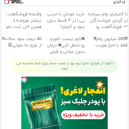
وبگردی
تا 3میلیارد وام سرمایه
خرید موبایل با اسنپ
وقتشه فروشگاهت
در گردش فروشندگان
پی | در ۴ قسط بدون
بیشتر بفروشه (
=> فروشگاهت رو
سود و کارمزد!
همین الان ثبت نام
ثبت کن
کن )
❗❗200 میلیون وام❗❗
❌لازم نیست کمردرد
40 درصد سود سالانه❗
فقط با احراز هویت
رو تحمل کنی❌ درمان
از تورم جا نمونی😲
بدون جراحی و قرص
(پرسشنامه)
دانلود از ملودی مانیا نیم بها و نصف حجم برای شما محاسبه می
شود.