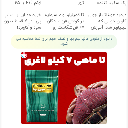
پک سفید کننده
تری
اونم فقط با ۲۵
خانگی
میلیون تومان!!!
ویدیو هولناک از جوان
تا 3میلیارد وام سرمایه
خرید موبایل با اسنپ
کارتن خوابی که
در گردش فروشندگان
پی | در ۴ قسط بدون
میلیاردر شد. آموزش
=> فروشگاهت رو
سود و کارمزد!
رایگان
ثبت کن
دانلود از ملودی مانیا نیم بها و نصف حجم برای شما محاسبه می
شود.