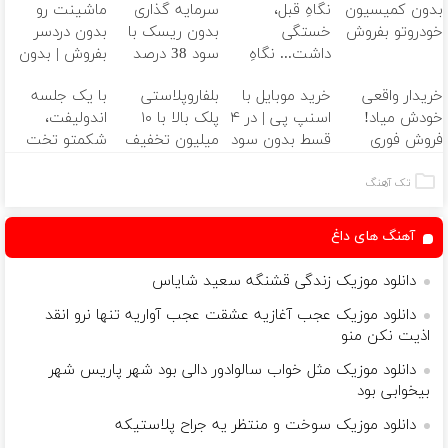
بدون کمیسیون
نگاهِ قبل،
سرمایه گذاری
ماشینت رو
خودروتو بفروش
خستگی
بدون ریسک با
بدون دردسر
داشت... نگاهِ
سود 38 درصد
بفروش | بدون
بعد، انرژی داره
سالانه📈
کمسیون 😍
خریدار واقعی
خرید موبایل با
بلفاروپلاستی
با یک جلسه
🌸 بلفا با 25%
خودش میاد!
اسنپ پی | در ۴
پلک بالا با ۱۰
اندولیفت،
تخفیف
فروش فوری
قسط بدون سود
میلیون تخفیف
شکمتو تخت
ماشین در همراه
و کارمزد!
فقط ۲۵ میلیون
کن 👈 اقساط تا
مکانیک
✅
12 ماه
تک آهنگ
آهنگ های داغ
دانلود موزیک زندگی قشنگه سعید شایاس
دانلود موزیک عجب آغازیه عشقت عجب آواریه تنها نرو انقد
اذیت نکن منو
دانلود موزیک مثل خواب سالوادور دالی بود شهر پاریس شهر
بیخوابی بود
دانلود موزیک سوخت و منتظر یه جراح پلاستیکه