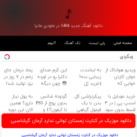
دانلود آهنگ جدید 1404 در ملودی مانیا
صفحه اصلی
پلی لیست
تک آهنگ
آلبوم
وبگردی
ویدیو هولناک از
به لبخندت
این کرم صدای
پماد درمان جای
جوان کارتن
زیبایی بده!
دکترا رو در اورده
زخم در ۷ روز در
خوابی که
(خرید ژل
😳 چون دیگه
یزد تولید شد!
میلیاردر شد.
سفیدکننده
نیازی نداری
(مشاوره بگیرید)
خرید موبایل با
پیکرتراشی کل
گردونه شانس
به پول نیاز
آموزش رایگان
دندان
بوتاکس کنی!!!
اسنپ پی | در ۴
بدن با یک
بدون پوچ از PS5
داری؟ همین
با40%تخفیف)
قسط بدون سود
فرمول گیاهی
تا آیفون17 و
الان این دوره
و کارمزد!
بیت کوین 🔥
رایگان رو شرکت
دانلود موزیک در کنارت زمستان توانی ندارد آرمان گرشاسبی
کن تا دیر
نشده!
دانلود موزیک در کنارت زمستان توانی ندارد آرمان گرشاسبی