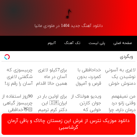
دانلود آهنگ جدید 1404 در ملودی مانیا
صفحه اصلی
پلی لیست
تک آهنگ
آلبوم
وبگردی
لاغری به آسونیِ
خداحافظی با
برای7کیلو لاغری
چربیسوزی که
نوشیدن یک
کمردرد، بدون
آسان در ماه
شگفتی لاغری
دمنوش خوش
قرص و آمپول
همین حالا اقدام
آسان را رقم زد!
طعم
کن!سفارش با
من نمیفهمم
ویدیو هولناک از
برای اولین بار در
90روز استفاده از
قیمت قدیم
وقتی زانو درد
جوان کارتن
ایران🇮🇷 این
چربیسوز گیاهی
درمان داره، چرا
خوابی که
دکتر کرم ترمیم
👋🏻خدافظی
دردش رو داری
میلیاردر شد.
کننده 23 روزه
همیشگی با
دانلود موزیک نترس از غرش این زمستان چالاک و باقی آرمان
تحمل میکنی؟❗
آموزش رایگان
ساخت!
چاقی!خرید با
گرشاسبی
تخفیف