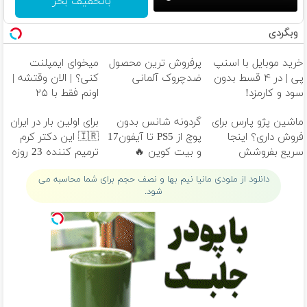
باتخفیف بخر
وبگردی
خرید موبایل با اسنپ
پرفروش ترین محصول
میخوای ایمپلنت
پی | در ۴ قسط بدون
ضدچروک آلمانی
کنی؟ | الان وقتشه |
سود و کارمزد!
اونم فقط با ۲۵
میلیون تومان!!!
ماشین پژو پارس برای
گردونه شانس بدون
برای اولین بار در ایران
فروش داری؟ اینجا
پوچ از PS5 تا آیفون17
🇮🇷 این دکتر کرم
سریع بفروشش
و بیت کوین 🔥
ترمیم کننده 23 روزه
ساخت!
دانلود از ملودی مانیا نیم بها و نصف حجم برای شما محاسبه می
شود.