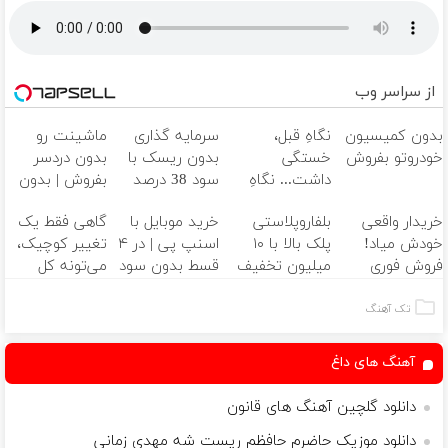
از سراسر وب
بدون کمیسیون
نگاهِ قبل،
سرمایه گذاری
ماشینت رو
خودروتو بفروش
خستگی
بدون ریسک با
بدون دردسر
داشت... نگاهِ
سود 38 درصد
بفروش | بدون
بعد، انرژی داره
سالانه📈
کمسیون 😍
خریدار واقعی
بلفاروپلاستی
خرید موبایل با
گاهی فقط یک
🌸 بلفا با 25%
خودش میاد!
پلک بالا با ۱۰
اسنپ پی | در ۴
تغییر کوچیک،
تخفیف
فروش فوری
میلیون تخفیف
قسط بدون سود
می‌تونه کل
ماشین در همراه
فقط ۲۵ میلیون
و کارمزد!
چهرتو متحول
مکانیک
✅
کنه 💚 تغییر
تک آهنگ
طبیعی
آهنگ های داغ
دانلود گلچین آهنگ های قانون
دانلود موزیک حاضرم حافظم ریست شه مهدی زمانی