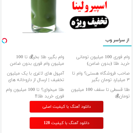
از سراسر وب
وام فوری 100 میلیون تومانی
وام بگیر، طلا بخر💰 تا 100
خرید طلا (بدون ضامن)
میلیون وام فوری بدون ضامن
صاحب فروشگاه هستی؟ وام تا
آمپول های لاغری با یک میلیون
۳ میلیارد تومان بگیر
تخفیف | ارسال از داروخانه های
معتبر
طلا قسطی تا سقف 100 میلیون
طلا میخوای؟ تا 100 میلیون وام
تومان💰
فوری خرید طلا‼️
دانلود آهنگ با کیفیت اصلی
دانلود آهنگ با کیفیت 128