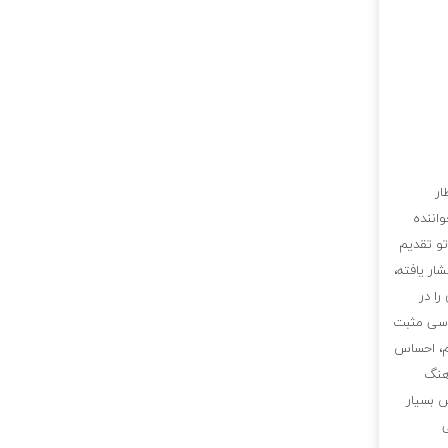
ار
اننده
تو تقدیم
ار یافته،
را در
اسی مثبت
وم، احساس
هنگ
س بسیار
ی