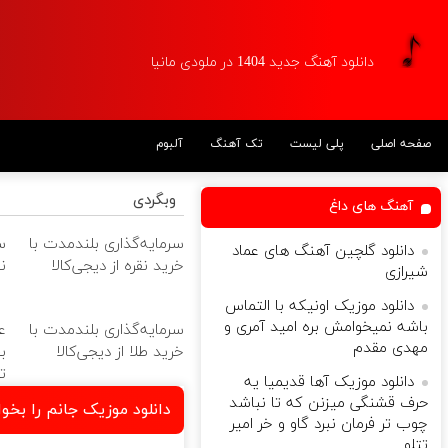
دانلود آهنگ جدید 1404 در ملودی مانیا
صفحه اصلی
پلی لیست
تک آهنگ
آلبوم
وبگردی
آهنگ های داغ
سرمایه‌گذاری بلندمدت با
س
دانلود گلچین آهنگ های عماد
خرید نقره از دیجی‌کالا
ن
شیرازی
دانلود موزیک اونیکه با التماس
باشه نمیخوامش بره امید آمری و
سرمایه‌گذاری بلندمدت با
ع
مهدی مقدم
خرید طلا از دیجی‌کالا
ت
دانلود موزیک آها قدیمیا یه
حرف قشنگی میزنن که تا نباشد
دانلود موزیک جانم را بخ
چوب تر فرمان نبرد گاو و خر امیر
تتلو