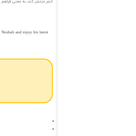
کنم منتشر کند، به معنی فراهم 
Noshali and enjoy his latest
فول آلبوم امیرحسین نوشالی