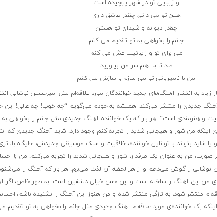
و زیبایی تو در شهر پیچیده است
هیچ‌ تو می دانی چقدر عاشق داری
چقدر دیوانه و شیدای تو هستن
جانم را بخواهی به تو تقدیم می کنم
می برای تو و زیبائیت غش می کنم
صد تا بلا هم سر من بیاورید
من با نامهربانی تو می سازم و سازش می کنم
زیاد به انتشار آهنگ‌های جدید خوانندگان مورد علاقه‌ام مثل امیرحسین نوشالی انتظ
هنگ جدیدی را منتشر می‌کند، همیشه به خودم می‌گویم “چه خوب! چه عالی! این خو
ت و هنرمندی است”. هر بار که یک خواننده آهنگ جدیدی مثل جانم را بخواهی به 
ی اینکه من شور و هیجانی شدید را تجربه کنم وجود دارد. شاید آهنگ جدیدی که انتش
یا شاید بتواند با توانایی خواننده، خلاقیت و سبک موسیقی جدیدش، جایگاه بالاتری 
ورت، من به عنوان یک طرفدار، شور و هیجانی شدید را تجربه می‌کنم. من با احس
ن نوشالی را گوش می‌دهم و از هر لحظه آن لذت می‌برم. هر بار که آهنگ را می‌شن
رای من این آهنگ را ساخته است و این حس خیلی دلنشین است. به طور خاص، اگر آ
قه‌ام منتشر شود، به تازگی منتشر شده و من هنوز این آهنگ را نشنیده باشم، احسا
 اینکه یک خواننده‌ی مورد علاقه‌ام آهنگ جدیدی مثل جانم را بخواهی به تو تقدیم م