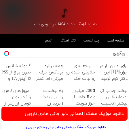
دانلود آهنگ جدید 1404 در ملودی مانیا
صفحه اصلی
پلی لیست
تک آهنگ
آلبوم
وبگردی
برای اولین بار در
این جعبه ی
همه درباره
گردونه شانس
ایران🇮🇷 این
جادویی خنده رو
بوتاکس حرف
بدون پوچ از PS5
دکتر کرم ترمیم
رو لبات حک
میزنن؛ اما کمتر
تا آیفون17 و
کننده 23 روزه
میکنه
کسی این راه رو
بیت کوین 🔥
لبخند جذاب تر،
❗❗200 میلیون
به لبخندت
آمپول‌های لاغری
ساخت!
خرید40%تخفیف
میشناسه.
اعتمادبنفس
وام❗❗ فقط با
زیبایی بده!
را ۱ میلیون
بیشتر (تخفیف
احراز هویت
(خرید ژل
تومان ارزان‌تر از
تا امشب)
سفیدکننده
همه‌جا بخر!
دانلود موزیک عشک زاهدانی دلبر جانی هادی نارویی
دندان
با40%تخفیف)
دانلود موزیک عشک زاهدانی دلبر جانی هادی نارویی