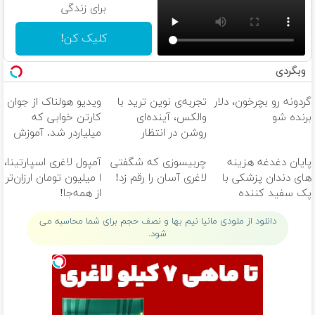
برای زندگی
کلیک کن!
وبگردی
گردونه رو بچرخون، دلار
تجربه‌ی نوین ترید با
ویدیو هولناک از جوان
برنده شو
والکس، آینده‌ای
کارتن خوابی که
روشن در انتظار
میلیاردر شد. آموزش
شماست
رایگان
پایان دغدغه هزینه
چربیسوزی که شگفتی
آمپول لاغری اسپارتینا،
های دندان پزشکی با
لاغری آسان را رقم زد!
ا میلیون تومان ارزان‌تر
پک سفید کننده
از همه‌جا!
خانگی
دانلود از ملودی مانیا نیم بها و نصف حجم برای شما محاسبه می
شود.