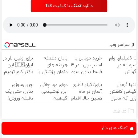
دانلود آهنگ با کیفیت 128
از سراسر وب
تا 3میلیارد وام
خرید موبایل با
پایان دغدغه
برای اولین بار در
سرمایه در
اسنپ پی | در ۴
هزینه های
ایران🇮🇷 این
گردش
قسط بدون سود
دندان پزشکی با
دکتر کرم ترمیم
فروشندگان =>
و کارمزد!
پک سفید
کننده 23 روزه
تنها فرمول
برای7کیلو لاغری
دوای درد چاقی
چربی‌سوزی
فروشگاهت رو
کننده خانگی
ساخت!
گیاهی کاهش
آسان در ماه
این نوشیدنی
بدون حتی یک
ثبت کن
وزن که مجوز
همین حالا اقدام
گیاهیه
دقیقه ورزش!
وزارت بهداشت
کن!سفارش با
دارد(کلیک جهت
قیمت قدیم
تک آهنگ
سفارش)
آهنگ های داغ