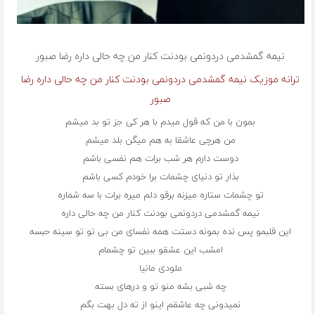
نیمه گمشدمى دردونمى بودنت کنار من چه حالى داره
رضا صبور
ترانه موزیک نیمه گمشدمى دردونمى بودنت کنار من چه حالى داره رضا
صبور
بمون با من که قول میدم با هر کى جز تو بد میشم
من هرچى عاشقا به هم میگن بلد میشم
دوست دارم هر شب برات هم نفسى باشم
بذار تو دنیاى چشمات برا خودم کسى باشم
تو چشمات ستاره میزنه برقو دلم میره برات با سه شماره
نیمه گمشدمى دردونمى بودنت کنار من چه حالى داره
این قلبمو پس نده بمونه دستت همه نفساى من بى تو تو سینه حبسه
امشب این عشقو ببین تو چشمام
ملودی مانیا
چه شبى بشه منو تو و درهاى بسته
نمیدونى چه عاشقم اینو از ته دل بهت بگم