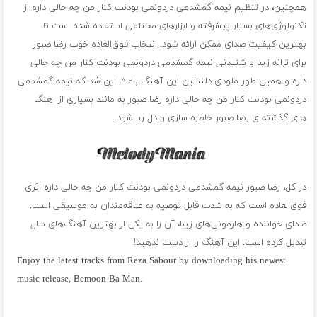
همچنین، در تنظیم نیمه گمشدمى دردونمى بودنت کنار من چه حالى داره از
تکنولوژی‌های بسیار پیشرفته و ابزارهای مختلفی استفاده شده است تا
بهترین کیفیت صدای ممکن ارائه شود. انتخاب فوق‌العاده خوب رضا صبور
برای ترانه زیبا و شنیدنی نیمه گمشدمى دردونمى بودنت کنار من چه حالى
داره و همین طور ملودی دلنشین این آهنگ باعث این شد که نیمه گمشدمى
دردونمى بودنت کنار من چه حالى داره رضا صبور به مانند بسیاری از اهنگ
های گذشته ی رضا صبور خاطره سازی و دل ربا شود.
در کل، رضا صبور نیمه گمشدمى دردونمى بودنت کنار من چه حالى داره اثری
فوق‌العاده است که به شدت قابل توصیه به علاقه‌مندان به موسیقی است.
صدای خواننده و هارمونی‌های زیبا، آن را به یکی از بهترین آهنگ‌های سال
تبدیل کرده است. این آهنگ را از دست ندهید!
Enjoy the latest tracks from Reza Sabour by downloading his newest
music release, Bemoon Ba Man.
فول آلبوم رضا صبور