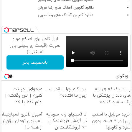
دانلود گلچین آهنگ های رضا فروتن
دانلود گلچین آهنگ های رضا سهی
ابزار کامل برای اصلاح مو و
صورت (قیمت رو ببینی باور
نمیکنی!)
باتخفیف بخر
وبگردی
پایان دغدغه هزینه
این کرم چرا اینقدر سر
میخوای ایمپلنت
های دندان پزشکی با
زبون‌ها افتاده؟
کنی؟ | الان وقتشه |
پک سفید کننده
اونم فقط با ۲۵
خانگی
میلیون تومان!!!
خرید موبایل با اسنپ
تا 3میلیارد وام سرمایه
آمپول لاغری اسپارتینا،
پی | در ۴ قسط بدون
در گردش فروشندگان
ا میلیون تومان ارزان‌تر
سود و کارمزد!
=> فروشگاهت رو
از همه‌جا!