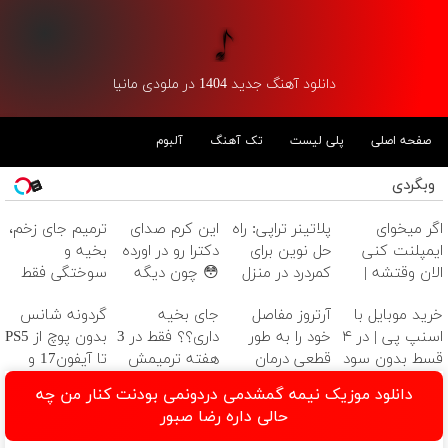
دانلود آهنگ جدید 1404 در ملودی مانیا
صفحه اصلی
پلی لیست
تک آهنگ
آلبوم
وبگردی
اگر میخوای
پلاتینر تراپی: راه
این کرم صدای
ترمیم جای زخم،
ایمپلنت کنی
حل نوین برای
دکترا رو در اورده
بخیه و
الان وقتشه |
کمردرد در منزل
😳 چون دیگه
سوختگی فقط
فقط با ۲۵
شما
نیازی نداری
در 3 هفته!!😍
خرید موبایل با
آرتروز مفاصل
جای بخیه
گردونه شانس
میلیون تومان!!!
بوتاکس کنی!!!
اسنپ پی | در ۴
خود را به طور
داری؟؟ فقط در 3
بدون پوچ از PS5
قسط بدون سود
قطعی درمان
هفته ترمیمش
تا آیفون17 و
و کارمزد!
کنید!
کن!😍
بیت کوین 🔥
دانلود موزیک نیمه گمشدمى دردونمى بودنت کنار من چه
◂پرسش‌نامه▸
حالى داره رضا صبور