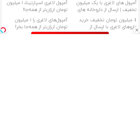
آمپول های لاغری با یک میلیون
آمپول لاغری اسپارتینا، ا میلیون
تخفیف | ارسال از داروخانه های
تومان ارزان‌تر از همه‌جا!
معتبر
1 میلیون تومان تخفیف خرید
آمپول‌های لاغری را ۱ میلیون
داروهای لاغری با ارسال از
تومان ارزان‌تر از همه‌جا بخر!
داروخانه و پک یخ!
دانلود آهنگ با کیفیت اصلی
دانلود آهنگ با کیفیت 128
از سراسر وب
بدون کمیسیون
نگاهِ قبل،
سرمایه گذاری
ماشینت رو
خودروتو بفروش
خستگی
بدون ریسک با
بدون دردسر
داشت... نگاهِ
سود 38 درصد
بفروش | بدون
بعد، انرژی داره
سالانه📈
کمسیون 😍
خریدار واقعی
بلفاروپلاستی
دلال ماشینتو به
گاهی فقط یک
🌸 بلفا با 25%