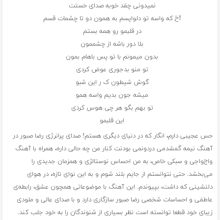
نمیدونى چقد خوبه صداى خستت
آخ که واسه تو دلواپسم به همون دو تا چشمات قسم
در قلبمو رو همه بستم
بلا دور باشه از چشممون
بدون میمونم با تو پس باهام بمون
تو منو بدجورى عوض کردى
گوش شیطون ک ر این شبو
میشه جون بدیم واسه همو
تو بهم بگو هر چى هوس کردى
این قلبمو
حس عجیبی دارم، انگار که در دنیای دیگری هستم! صدای پرانرژی رضا صبور در
آهنگ نیمه گمشدمى دردونمى بودنت کنار من چه حالى داره، همراه با آهنگ
واج‌واجی و سبکی خاص، به من احساس نوستالژی و همزمان جدیدی را
می‌بخشد. حتی نتوانستم از جایم بلند شوم و به این نوای تازه، در هوای
دلنشینی که داشت، بپیوندم. این آهنگ با موضوعاتی همچون عشق، رابطه‌ی
عاطفی و احساسات شخصی رضا صبور سازگاری دارد و با صدای عالی و ملودی
زیبای خود قطعا توانسته است نظر بسیاری از شنوندگان را به خود جلب کند.