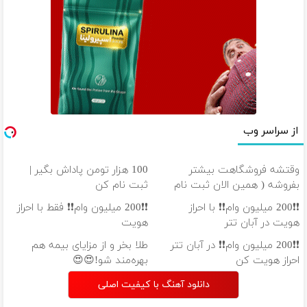
از سراسر وب
وقتشه فروشگاهت بیشتر
100 هزار تومن پاداش بگیر |
بفروشه ( همین الان ثبت نام
ثبت نام کن
کن )
❗❗200 میلیون وام❗❗ با احراز
❗❗200 میلیون وام❗❗ فقط با احراز
هویت در آبان تتر
هویت
❗❗200 میلیون وام❗❗ در آبان تتر
طلا بخر و از مزایای بیمه هم
احراز هویت کن
بهره‌مند شو!😍😍
دانلود آهنگ با کیفیت اصلی