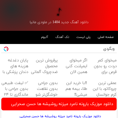
دانلود آهنگ جدید 1404 در ملودی مانیا
صفحه اصلی
پلی لیست
تک آهنگ
آلبوم
وبگردی
میخوای کمر
اگر میخوای
پرفروش ترین
پایان دغدغه
دردت رو بدون
ایمپلنت کنی
محصول
هزینه های
قرص برای
همین الان
ضدچروک آلمانی
دندان پزشکی با
همیشه خوب
وقتشه | فقط با
پک سفید
عمقی ترین
‼️با خرید این
بدون جراحی
✅ لیفت طبیعی
کنی؟
۲۵ میلیون
کننده خانگی
چروکاتو، با این
طلا، بیمه هم
بدون نقاهت
بدون جراحی با
(◂پرسش‌نامه رو
تومان!!!
کرم جوانساز،
میشی‼️
خوشگل‌تر شو
ماندگاری تا ۲۴
پر کن)
صاف کن! (50%
😍 20% تخفیف
ماه
دانلود موزیک بارونه نامرد میزنه روشیشه ها حسن صحرایی
تخفیف سفارش
+ اقساط 12
فوری)
ماهه
دانلود موزیک بارونه نامرد میزنه روشیشه ها حسن صحرایی