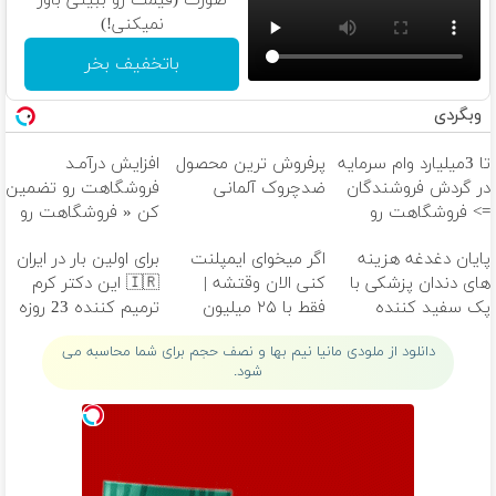
صورت (قیمت رو ببینی باور
نمیکنی!)
باتخفیف بخر
وبگردی
تا 3میلیارد وام سرمایه
پرفروش ترین محصول
افزایش درآمـد
در گردش فروشندگان
ضدچروک آلمانی
فروشگاهت رو تضمین
=> فروشگاهت رو
کن « فروشگاهت رو
ثبت کن
ثبت کن »
پایان دغدغه هزینه
اگر میخوای ایمپلنت
برای اولین بار در ایران
های دندان پزشکی با
کنی الان وقتشه |
🇮🇷 این دکتر کرم
پک سفید کننده
فقط با ۲۵ میلیون
ترمیم کننده 23 روزه
خانگی
تومان!!!
ساخت!
دانلود از ملودی مانیا نیم بها و نصف حجم برای شما محاسبه می
شود.