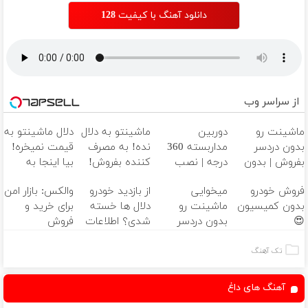
دانلود آهنگ با کیفیت 128
از سراسر وب
ماشینت رو
دوربین
ماشینتو به دلال
دلال ماشینتو به
بدون دردسر
مداربسته 360
نده! به مصرف
قیمت نمیخره!
بفروش | بدون
درجه | نصب
کننده بفروش!
بیا اینجا به
کمسیون 😍
آسان و راحت
بدون پاسخ به
قیمت
فروش خودرو
میخوایی
از بازدید خودرو
والکس: بازار امن
یک تماس
بفروش*فقط
بدون کمیسیون
ماشینت رو
دلال ها خسته
برای خرید و
خریدار واقعی*
😍
بدون دردسر
شدی؟ اطلاعات
فروش
بفروشی؟ بدون
ماشینت رو
دارایی‌های
کمیسیون
اینجا ثبت کن
دیجیتال
تک آهنگ
آهنگ های داغ