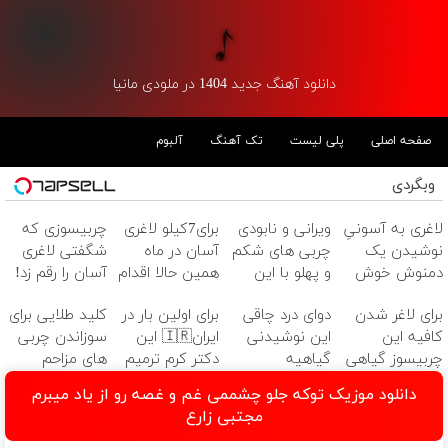
دانلود آهنگ جدید 1404 در ملودی مانیا
صفحه اصلی
پلی لیست
تک آهنگ
آلبوم
وبگردی
لاغری به آسونیِ
ویرانی و نابودی
برای7کیلو لاغری
چربیسوزی که
نوشیدن یک
چربی های شکم
آسان در ماه
شگفتی لاغری
دمنوش خوش
و پهلو با این
همین حالا اقدام
آسان را رقم زد!
طعم
نوشیدنی
کن!سفارش با
برای لاغر شدن
دوای درد چاقی
برای اولین بار در
کلید طلایی برای
گیاهی
قیمت قدیم
کافیه این
این نوشیدنی
ایران🇮🇷 این
سوزاندن چربی
چربیسوز گیاهی
گیاهیه
دکتر کرم ترمیم
های مزاحم
رو سفارش
کننده 23 روزه
بدن(60%تخفیف
دانلود موزیک توکه جلو چشممی غم و غصه رو از یاد میبرم
بدی(50%تخفیف
ساخت!
تا امشب)
مجتبی زارع
تا امشب)