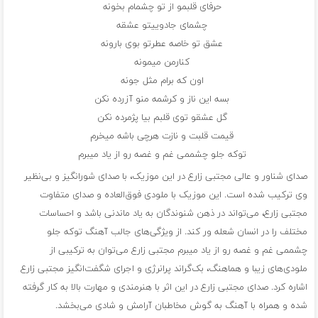
حرفای قلبمو از تو چشمام بخونه
چشمای جادوییتو عشقه
عشق تو خاصه عطرتو بوی بارونه
کنارمن میمونه
اون که برام مثل جونه
بسه این ناز و کرشمه منو آزرده نکن
گل عشقو توی قلبم بیا پژمرده نکن
قیمت قلبت و نازت هرچی باشه میخرم
توکه جلو چشممی غم و غصه رو از یاد میبرم
صدای شناور و عالی مجتبی زارع در این موزیک، با صدای شورانگیز و بی‌نظیر
وی ترکیب شده است. این موزیک با ملودی فوق‌العاده و صدای متفاوت
مجتبی زارع، می‌تواند در ذهن شنوندگان به یاد ماندنی باشد و احساسات
مختلف را در انسان شعله ور کند. از ویژگی‌های جالب آهنگ توکه جلو
چشممی غم و غصه رو از یاد میبرم مجتبی زارع می‌توان به ترکیبی از
ملودی‌های زیبا و هماهنگ، بک‌گراند پرانرژی و اجرای شگفت‌انگیز مجتبی زارع
اشاره کرد. صدای مجتبی زارع در این اثر با هنرمندی و مهارت بالا به کار گرفته
شده و همراه با آهنگ به گوش مخاطبان آرامش و شادی می‌بخشد.