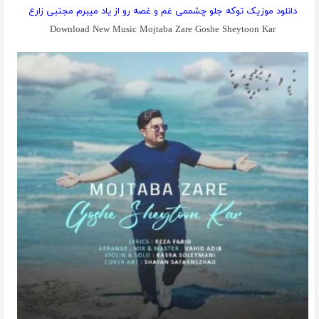
دانلود موزیک توکه جلو چشممی غم و غصه رو از یاد میبرم مجتبی زارع
Download New Music Mojtaba Zare Goshe Sheytoon Kar