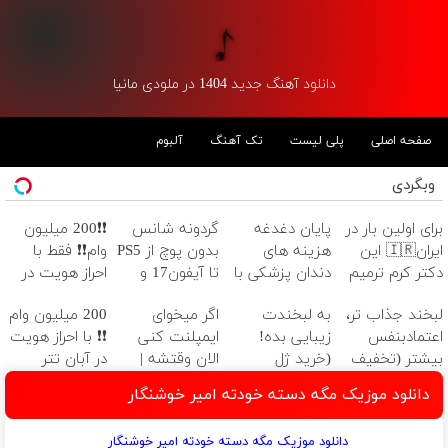
دانلود آهنگ جدید 1404 در ملودی مانیا
صفحه اصلی
پلی لیست
تک آهنگ
آلبوم
وبگردی
برای اولین بار در
پایان دغدغه
گردونه شانس
❗❗200 میلیون
ایران🇮🇷 این
هزینه های
بدون پوچ از PS5
وام❗❗ فقط با
دکتر کرم ترمیم
دندان پزشکی با
تا آیفون17 و
احراز هویت در
کننده 23 روزه
پک سفید
بیت کوین 🔥
آبان تتر
لبخند جذاب تر،
به لبخندت
اگر میخوای
200 میلیون وام
ساخت!
کننده خانگی
اعتمادبنفس
زیبایی بده!
ایمپلنت کنی
❗❗ با احراز هویت
بیشتر (تخفیف
(خرید ژل
الان وقتشه |
در آبان تتر
تا امشب)
سفیدکننده
فقط با ۲۵
دانلود موزیک مگه دسته خودته امیر خوشنگار
دندان
میلیون تومان!!!
با40%تخفیف)
دانلود موزیک مگه دسته خودته امیر خوشنگار