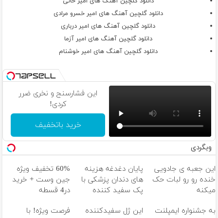
دانلود گلچین آهنگ های امیر خانی
دانلود گلچین آهنگ های امیر خسرو مرادی
دانلود گلچین آهنگ های امیر درباری
دانلود گلچین آهنگ های امیر آزما
دانلود گلچین آهنگ های امیر خوشنام
این فشارسنج و نخری ضرر
کردی!
خرید باتخفیف
وبگردی
این جعبه ی جادویی
پایان دغدغه هزینه
60% تخفیف ویژه
خنده رو رو لبات حک
های دندان پزشکی با
جین وست + خرید
میکنه
پک سفید کننده
در4 قسطه
خرید40%تخفیف
خانگی
به جشنواره ایمپلنت
این ژل سفیدکننده
فرصت ویژه! با