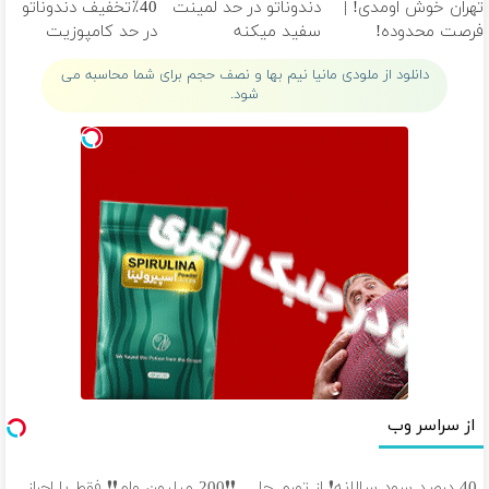
تهران خوش اومدی! |
دندوناتو در حد لمینت
40٪تخفیف دندوناتو
فرصت محدوده!
سفید میکنه
در حد کامپوزیت
مشاوره رایگان بگیر!
(40%تخفیف)
سفید کن
دانلود از ملودی مانیا نیم بها و نصف حجم برای شما محاسبه می
شود.
از سراسر وب
40 درصد سود سالانه❗ از تورم جا
❗❗200 میلیون وام❗❗ فقط با احراز