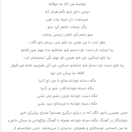
حواسه من کلا به حرفاته
دوس دارم اینو بگم هربار که
میبینمت دل میره برات هی
رنگ چشات خامم کرد منو
منو رامم کرد انقدر زیباس چشات
عطر تنت با من هس بیا بازم پس ببینم رخو نگات
بیا دوباره باز دست تو دستم شو عشقتو بده بهم عین قبلنو
بیا بازم تسکین من شو هرچی تو بهم بگی تسلیمتم خب
بیا بازم دست تو دستم شو عشقتو تسکین من کن هرچیم باشه من قبول
فقط بیا پیش من نرو
مگه دسته خودته بخای با من لج کنیا
مگه دسته خودته قلب منو رد کنیا
مگه دست خودته بارون بشم چتر نشی
مگه دسته خودته با من‌بخای سرد بشی
حس عجیبی دارم، انگار که در دنیای دیگری هستم! صدای پرانرژی امیر
خوشنگار در آهنگ مگه دسته خودته، همراه با آهنگ واج‌واجی و سبکی خاص،
به من احساس نوستالژی و همزمان جدیدی را می‌بخشد. حتی نتوانستم از