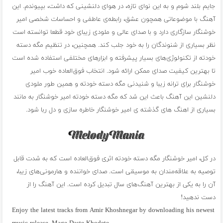
جایم بلند شوم و به این نوای تازه، در هوای دلنشینی که داشت، بپیوندم. این
آهنگ با موضوعاتی همچون عشق، رابطه‌ی عاطفی و احساسات شخصی امیر
خوشنگار سازگاری دارد و با صدای عالی و ملودی زیبای خود قطعا توانسته است
نظر بسیاری از شنوندگان را به خود جلب کند. همچنین، در تنظیم مگه دسته
خودته از تکنولوژی‌های بسیار پیشرفته و ابزارهای مختلفی استفاده شده است
تا بهترین کیفیت صدای ممکن ارائه شود. انتخاب فوق‌العاده خوب امیر
خوشنگار برای ترانه زیبا و شنیدنی مگه دسته خودته و همین طور ملودی
دلنشین این آهنگ باعث این شد که مگه دسته خودته امیر خوشنگار به مانند
بسیاری از اهنگ های گذشته ی امیر خوشنگار خاطره سازی و دل ربا شود.
در کل، امیر خوشنگار مگه دسته خودته اثری فوق‌العاده است که به شدت قابل
توصیه به علاقه‌مندان به موسیقی است. صدای خواننده و هارمونی‌های زیبا،
آن را به یکی از بهترین آهنگ‌های سال تبدیل کرده است. این آهنگ را از
دست ندهید!
Enjoy the latest tracks from Amir Khoshnegar by downloading his newest