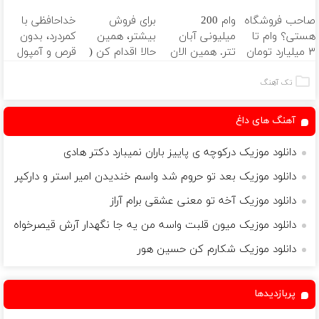
سفیدکننده
پک سفید
کننده 23 روزه
فروشندگان =>
صاحب فروشگاه
وام 200
برای فروش
خداحافظی با
دندان
کننده خانگی
ساخت!
فروشگاهت رو
هستی؟ وام تا
میلیونی آبان
بیشتر، همین
کمردرد، بدون
با40%تخفیف)
ثبت کن
۳ میلیارد تومان
تتر. همین الان
حالا اقدام کن (
قرص و آمپول
بگیر
احراز هویت کن!
ثبت نام کن )
تک آهنگ
آهنگ های داغ
دانلود موزیک درکوچه ی پاییز باران نمیبارد دکتر هادی
دانلود موزیک بعد تو حروم شد واسم خندیدن امیر استر و دارکپر
دانلود موزیک آخه تو معنی عشقی برام آراز
دانلود موزیک میون قلبت واسه من یه جا نگهدار آرش قیصرخواه
دانلود موزیک شکارم کن حسین هور
پربازدیدها