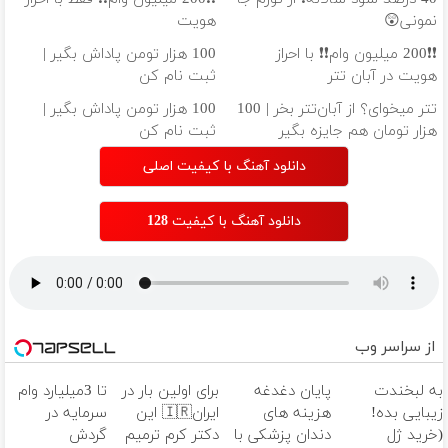
نمونی😲
هویت
❗❗200 میلیون وام❗❗ با احراز
100 هزار تومن پاداش بگیر |
هویت در آبان تتر
ثبت نام کن
تتر میخوای؟ از آبان‌تتر بخر | 100
100 هزار تومن پاداش بگیر |
هزار تومان هم جایزه بگیر
ثبت نام کن
دانلود آهنگ با کیفیت اصلی
دانلود آهنگ با کیفیت 128
از سراسر وب
به لبخندت
پایان دغدغه
برای اولین بار در
تا 3میلیارد وام
زیبایی بده!
هزینه های
ایران🇮🇷 این
سرمایه در
(خرید ژل
دندان پزشکی با
دکتر کرم ترمیم
گردش