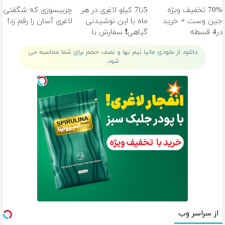
خانگی
ثبت کن »
70% تخفیف ویژه
5تا7 کیلو لاغری در هر
چربیسوزی که شگفتی
جین وست + خرید
ماه با این نوشیدنی
لاغری آسان را رقم زد!
در4 قسطه
گیاهی❗ سفارش با
نصف قیمت🔥
دانلود از ملودی مانیا نیم بها و نصف حجم برای شما محاسبه می
شود.
از سراسر وب