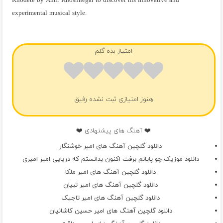
Khodete by Amir Khoshnegar to discover his innovative and
experimental musical style.
فول آلبوم امیر خوشنگار
امتیاز بده گلم
هنوز امتیازی ثبت نشده رفیق
❤️ آهنگ های پیشنهادی ❤️
دانلود گلچین آهنگ های امیر خوشنگار
دانلود موزیک چو پایانم برفت اکنون بدانستم که دریایی امیر امیری
دانلود گلچین آهنگ های امیر ملکا
دانلود گلچین آهنگ های امیر تبیان
دانلود گلچین آهنگ های امیر تاجیک
دانلود گلچین آهنگ های امیر حسین کاشانیان