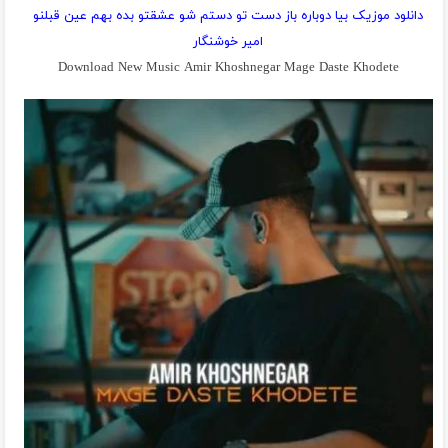
دانلود موزیک بیا دوباره باز دست تو دستم شو عشقتو بده بهم عین قبلنو
امیر خوشنگار
Download New Music Amir Khoshnegar Mage Daste Khodete