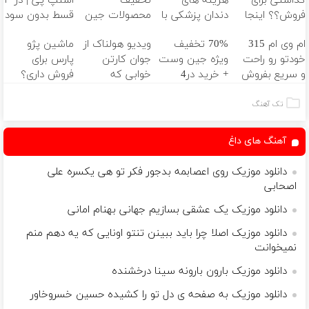
گذاشتی برای
هزینه های
تخفیف
اسنپ پی | در ۴
فروش؟؟ اینجا
دندان پزشکی با
محصولات جین
قسط بدون سود
راحت بفروشش
پک سفید
وست + خرید در
و کارمزد!
ام وی ام 315
70% تخفیف
ویدیو هولناک از
ماشین پژو
کننده خانگی
4 قسط
خودتو رو راحت
ویژه جین وست
جوان کارتن
پارس برای
و سریع بفروش
+ خرید در4
خوابی که
فروش داری؟
قسطه
میلیاردر شد.
اینجا سریع
آموزش رایگان
بفروشش
تک آهنگ
آهنگ های داغ
دانلود موزیک روی اعصابمه بدجور فکر تو هی یکسره علی
اصحابی
دانلود موزیک یک عشقی بسازیم جهانی بهنام امانی
دانلود موزیک اصلا چرا باید ببینن تنتو اونایی که یه دهم منم
نمیخوانت
دانلود موزیک بارون بارونه سینا درخشنده
دانلود موزیک به صفحه ی دل تو را کشیده حسین خسروخاور