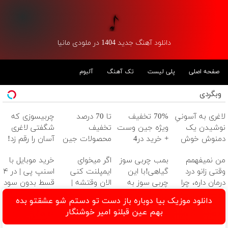
دانلود آهنگ جدید 1404 در ملودی مانیا
صفحه اصلی
پلی لیست
تک آهنگ
آلبوم
وبگردی
لاغری به آسونیِ
70% تخفیف
تا 70 درصد
چربیسوزی که
نوشیدن یک
ویژه جین وست
تخفیف
شگفتی لاغری
دمنوش خوش
+ خرید در4
محصولات جین
آسان را رقم زد!
طعم
قسطه
وست + خرید در
من نمیفهمم
بمب چربی سوز
اگر میخوای
خرید موبایل با
4 قسط
وقتی زانو درد
گیاهی!با این
ایمپلنت کنی
اسنپ پی | در ۴
درمان داره، چرا
چربی سوز به
الان وقتشه |
قسط بدون سود
دردش رو داری
سرعرت نور لاغر
فقط با ۲۵
و کارمزد!
دانلود موزیک بیا دوباره باز دست تو دستم شو عشقتو بده
تحمل میکنی؟❗
شو با مجوز
میلیون تومان!!!
بهم عین قبلنو امیر خوشنگار
بهداشت