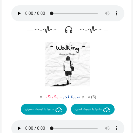
(6) » ♬
سورنا قجر
–
واکینگ
♬
دانلود با کیفیت اصلی
دانلود با کیفیت معمولی