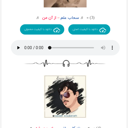
(3) » ♬
سحاب علم
–
از آن من
♬
دانلود با کیفیت اصلی
دانلود با کیفیت معمولی