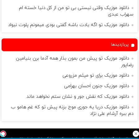
دانلود موزیک وقتی نیستی بی تو من از کل دنیا خسته ام
سهراب عبدی
دانلود موزیک تو اگه يادت باشه گفتی بودی ميمونم پلوت نیواد
پربازدیدها
دانلود موزیک تو پیش من بمون بذار همه آدما برن بنیامین
رضاپور
دانلود موزیک برای تو میثم مزروعی
دانلود موزیک جنون احسان بهرامی
دانلود موزیک که نقش جور و نشان ستم نخواهد ماند
دانلود موزیک دریا یه جوری موج بزنه پیش تو که غم هامو ب
دم ببره آرشام علی نژاد
موسیقی باید آتش را از قلب مردان شعله ور کند و اشک را از چشمان زنان جاری