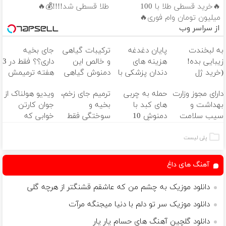
🔥خرید قسطی طلا با 100
طلا قسطی شد!!!!💰🔥
میلیون تومان وام فوری🔥
از سراسر وب
به لبخندت
پایان دغدغه
ترکیبات گیاهی
جای بخیه
زیبایی بده!
هزینه های
و خالص این
داری؟؟ فقط در 3
(خرید ژل
دندان پزشکی با
دمنوش گیاهی
هفته ترمیمش
سفیدکننده
پک سفید
کبدت رو
کن!😍
دارای مجوز وزارت
حمله به چربی
ترمیم جای زخم،
ویدیو هولناک از
دندان
کننده خانگی
پاکسازی میکنه
بهداشت و
های کبد با
بخیه و
جوان کارتن
با40%تخفیف)
سیب سلامت
دمنوشِ 10
سوختگی فقط
خوابی که
گیاه(تخفیف تا
در 3 هفته!!😍
میلیاردر شد.
امشب)
آموزش رایگان
پلی لیست
آهنگ های داغ
دانلود موزیک به چشم من که عاشقم قشنگتر از هرچه گلی
دانلود موزیک سر تو دلم با دنیا میجنگه مرآت
دانلود گلچین آهنگ های حسام یار یار