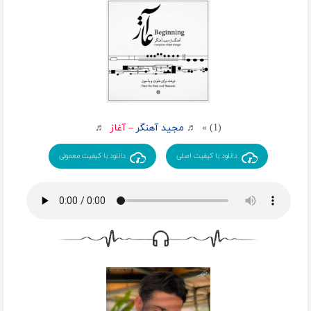
(1) » ♬
مجید آهنگر
–
آغاز
♬
دانلود با کیفیت اصلی
دانلود با کیفیت معمولی