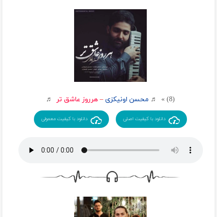
(8) » ♬
محسن اونیکزی
–
هرروز عاشق تر
♬
دانلود با کیفیت اصلی
دانلود با کیفیت معمولی