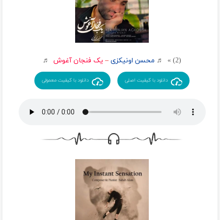
(2) » ♬
محسن اونیکزی
–
یک فنجان آغوش
♬
دانلود با کیفیت اصلی
دانلود با کیفیت معمولی