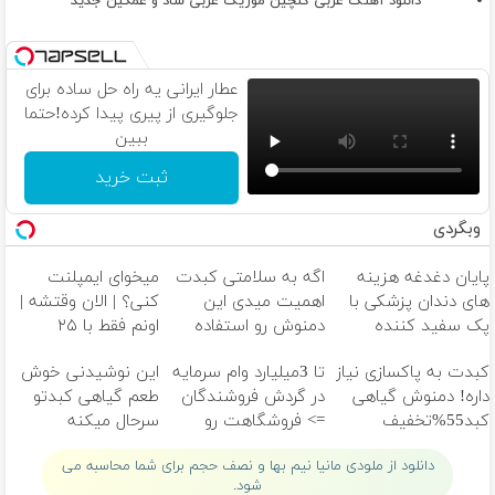
دانلود آهنگ عربی گلچین موزیک عربی شاد و غمگین جدید
عطار ایرانی یه راه حل ساده برای
جلوگیری از پیری پیدا کرده!حتما
ببین
ثبت خرید
وبگردی
پایان دغدغه هزینه
اگه به سلامتی کبدت
میخوای ایمپلنت
های دندان پزشکی با
اهمیت میدی این
کنی؟ | الان وقتشه |
پک سفید کننده
دمنوش رو استفاده
اونم فقط با ۲۵
خانگی
کن
میلیون تومان!!!
کبدت به پاکسازی نیاز
تا 3میلیارد وام سرمایه
این نوشیدنی خوش
داره! دمنوش گیاهی
در گردش فروشندگان
طعم گیاهی کبدتو
کبد55%تخفیف
=> فروشگاهت رو
سرحال میکنه
ثبت کن
دانلود از ملودی مانیا نیم بها و نصف حجم برای شما محاسبه می
شود.