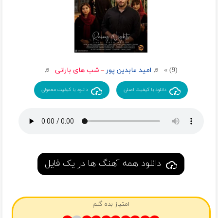
(9) » ♬
امید عابدین پور
–
شب های بارانی
♬
دانلود با کیفیت اصلی
دانلود با کیفیت معمولی
دانلود همه آهنگ ها در یک فایل
امتیاز بده گلم