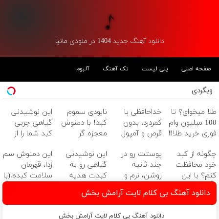
دانلود آهنگ جدید 1404 در ملودی مانیا
صفحه اصلی
پلی لیست
تک آهنگ
آلبوم
وبگردی
طلا میخوای؟ تا
خداحافظی با
نابودی سموم
این نوشیدنی
100 میلیون وام
کمردرد، بدون
کبد! با دمنوش
گیاهی چربی
فوری خرید طلا‼️
قرص و آمپول
معجزه گر
کبد شما را از
گیاهی+ضمانت
بین می
چگونه از کبد
پوستت رو در
این نوشیدنی
این دمنوش سم
مرجوعیfile:///C:/Users
برد55%تخفیف
خود محافظت
چند ثانیه
گیاهی رو به
زدا، قهرمان
کنم؟ با این
روشن، نرم و
کبدت هدیه
سلامت کبده.(با
دمنوش سم
شفاف کن!با
بده! تخفیف
55% تخفیف
دانلود آهنگ بی کلام لایت آرامش بخش
زدای گیاهی
فرمولی
ویژه تا امشب
بخرش)
سبک(خرید با
دانلود آهنگ بی کلام لایت آرامش بخش
تخفیف)